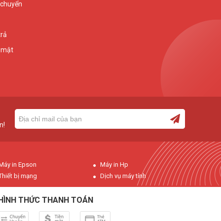
 chuyển
trả
 mật
n!
Máy in Epson
Máy in Hp
Thiết bị mạng
Dịch vụ máy tính
HÌNH THỨC THANH TOÁN