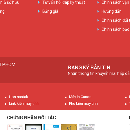
n & sở hữu
Tư vấn hỏi đáp kỹ thuật
Chính sách vận
ụng
Bảng giá
Hướng dẫn
Chính sách đổi 
Chính sách bảo
, TP.HCM
ĐĂNG KÝ BẢN TIN
Nhận thông tin khuyến mãi hấp dẫ
Ups santak
Máy in Canon
Link kiện máy tính
Phụ kiện máy tính
CHỨNG NHẬN ĐỐI TÁC