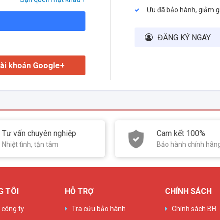
Ưu đã bảo hành, giảm g
ĐĂNG KÝ NGAY
ài khoản Google+
Tư vấn chuyên nghiệp
Cam kết 100%
Nhiệt tình, tận tâm
Bảo hành chính hãn
G TÔI
HỖ TRỢ
CHÍNH SÁCH
u công ty
Tra cứu bảo hành
Chính sách BH