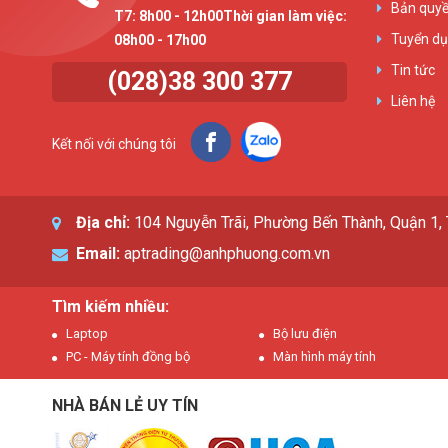
Bản quyề
T7: 8h00 - 12h00Thời gian làm việc:
Tuyển d
08h00 - 17h00
Tin tức
(028)38 300 377
Liên hệ
Kết nối với chúng tôi
Địa chỉ:
104 Nguyễn Trãi, Phường Bến Thành, Quận 1
Email:
aptrading@anhphuong.com.vn
Tìm kiếm nhiều:
Laptop
Bộ lưu điện
PC - Máy tính đồng bộ
Màn hình máy tính
NHÀ BÁN LẺ UY TÍN