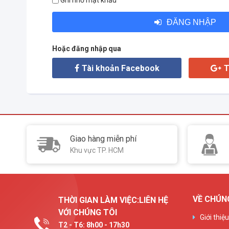
Ghi nhớ mật khẩu
ĐĂNG NHẬP
Hoặc đăng nhập qua
Tài khoản Facebook
T
Giao hàng miễn phí
Khu vực TP. HCM
VỀ CHÚN
THỜI GIAN LÀM VIỆC:LIÊN HỆ
VỚI CHÚNG TÔI
Giới thiệ
T2 - T6: 8h00 - 17h30