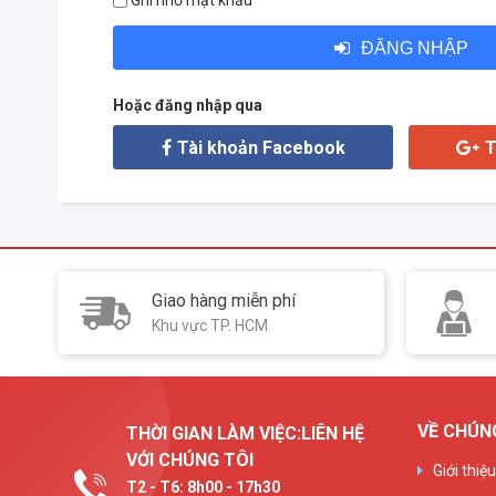
Ghi nhớ mật khẩu
ĐĂNG NHẬP
Hoặc đăng nhập qua
Tài khoản Facebook
T
Giao hàng miễn phí
Khu vực TP. HCM
VỀ CHÚN
THỜI GIAN LÀM VIỆC:LIÊN HỆ
VỚI CHÚNG TÔI
Giới thiệ
T2 - T6: 8h00 - 17h30