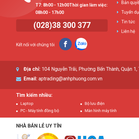
Bản quyề
T7: 8h00 - 12h00Thời gian làm việc:
Tuyển d
08h00 - 17h00
Tin tức
(028)38 300 377
Liên hệ
Kết nối với chúng tôi
Địa chỉ:
104 Nguyễn Trãi, Phường Bến Thành, Quận 1
Email:
aptrading@anhphuong.com.vn
Tìm kiếm nhiều:
Laptop
Bộ lưu điện
PC - Máy tính đồng bộ
Màn hình máy tính
NHÀ BÁN LẺ UY TÍN