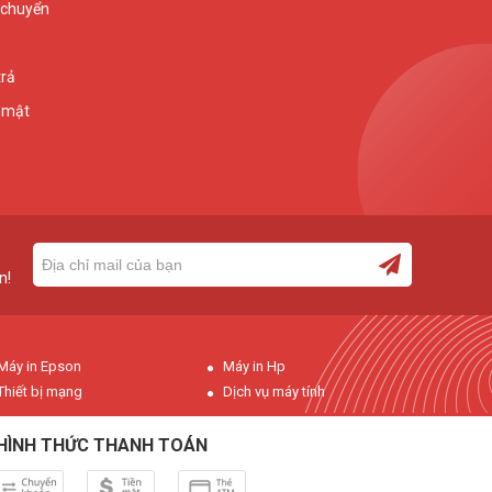
 chuyển
trả
 mật
n!
Máy in Epson
Máy in Hp
Thiết bị mạng
Dịch vụ máy tính
HÌNH THỨC THANH TOÁN