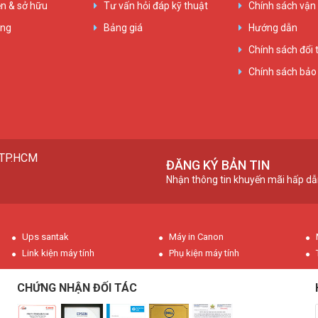
n & sở hữu
Tư vấn hỏi đáp kỹ thuật
Chính sách vận
ụng
Bảng giá
Hướng dẫn
Chính sách đổi 
Chính sách bảo
, TP.HCM
ĐĂNG KÝ BẢN TIN
Nhận thông tin khuyến mãi hấp dẫ
Ups santak
Máy in Canon
Link kiện máy tính
Phụ kiện máy tính
CHỨNG NHẬN ĐỐI TÁC