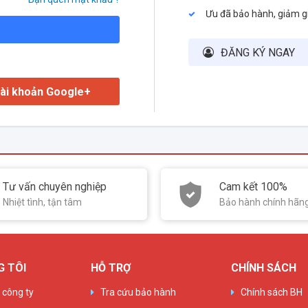
Ưu đã bảo hành, giảm g
ĐĂNG KÝ NGAY
ài khoản Google+
Tư vấn chuyên nghiệp
Cam kết 100%
Nhiệt tình, tận tâm
Bảo hành chính hãn
G TÔI
HỖ TRỢ
CHÍNH SÁCH
u công ty
Tra cứu bảo hành
Chính sách BH