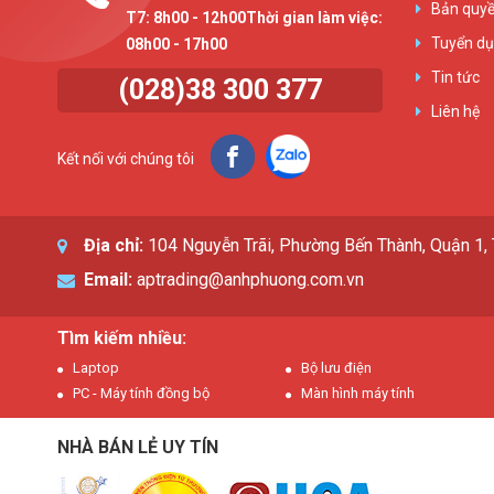
Bản quyề
T7: 8h00 - 12h00Thời gian làm việc:
Tuyển d
08h00 - 17h00
Tin tức
(028)38 300 377
Liên hệ
Kết nối với chúng tôi
Địa chỉ:
104 Nguyễn Trãi, Phường Bến Thành, Quận 1
Email:
aptrading@anhphuong.com.vn
Tìm kiếm nhiều:
Laptop
Bộ lưu điện
PC - Máy tính đồng bộ
Màn hình máy tính
NHÀ BÁN LẺ UY TÍN