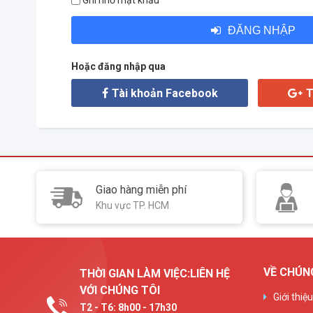
Ghi nhớ mật khẩu
ĐĂNG NHẬP
Hoặc đăng nhập qua
Tài khoản Facebook
T
Giao hàng miễn phí
Khu vực TP. HCM
VỀ CHÚN
THỜI GIAN LÀM VIỆC:LIÊN HỆ
VỚI CHÚNG TÔI
Giới thiệ
T2 - T6: 8h00 - 17h30