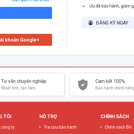
Ưu đã bảo hành, giảm g
ĐĂNG KÝ NGAY
ài khoản Google+
Tư vấn chuyên nghiệp
Cam kết 100%
Nhiệt tình, tận tâm
Bảo hành chính hãn
G TÔI
HỖ TRỢ
CHÍNH SÁCH
u công ty
Tra cứu bảo hành
Chính sách BH