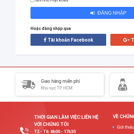
Ghi nhớ mật khẩu
ĐĂNG NHẬP
Hoặc đăng nhập qua
Tài khoản Facebook
T
Giao hàng miễn phí
Khu vực TP. HCM
VỀ CHÚN
THỜI GIAN LÀM VIỆC:LIÊN HỆ
VỚI CHÚNG TÔI
Giới thiệ
T2 - T6: 8h00 - 17h30