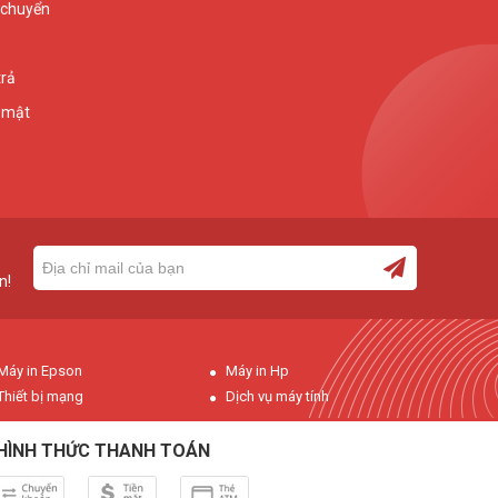
 chuyển
trả
 mật
n!
Máy in Epson
Máy in Hp
Thiết bị mạng
Dịch vụ máy tính
HÌNH THỨC THANH TOÁN