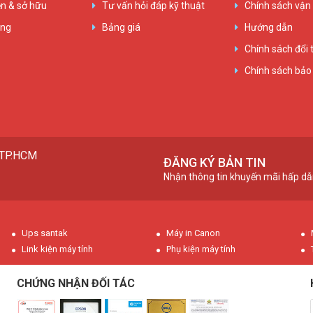
n & sở hữu
Tư vấn hỏi đáp kỹ thuật
Chính sách vận
ụng
Bảng giá
Hướng dẫn
Chính sách đổi 
Chính sách bảo
, TP.HCM
ĐĂNG KÝ BẢN TIN
Nhận thông tin khuyến mãi hấp dẫ
Ups santak
Máy in Canon
Link kiện máy tính
Phụ kiện máy tính
CHỨNG NHẬN ĐỐI TÁC