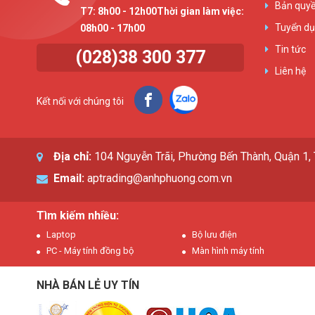
Bản quyề
T7: 8h00 - 12h00Thời gian làm việc:
Tuyển d
08h00 - 17h00
Tin tức
(028)38 300 377
Liên hệ
Kết nối với chúng tôi
Địa chỉ:
104 Nguyễn Trãi, Phường Bến Thành, Quận 1
Email:
aptrading@anhphuong.com.vn
Tìm kiếm nhiều:
Laptop
Bộ lưu điện
PC - Máy tính đồng bộ
Màn hình máy tính
NHÀ BÁN LẺ UY TÍN