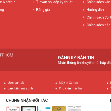
n & sở hữu
Tư vấn hỏi đáp kỹ thuật
Chính sách vận
ụng
Bảng giá
Hướng dẫn
Chính sách đổi 
Chính sách bảo
, TP.HCM
ĐĂNG KÝ BẢN TIN
Nhận thông tin khuyến mãi hấp dẫ
Ups santak
Máy in Canon
Link kiện máy tính
Phụ kiện máy tính
CHỨNG NHẬN ĐỐI TÁC