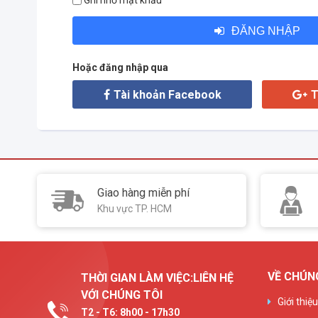
Ghi nhớ mật khẩu
ĐĂNG NHẬP
Hoặc đăng nhập qua
Tài khoản Facebook
T
Giao hàng miễn phí
Khu vực TP. HCM
VỀ CHÚN
THỜI GIAN LÀM VIỆC:LIÊN HỆ
VỚI CHÚNG TÔI
Giới thiệ
T2 - T6: 8h00 - 17h30