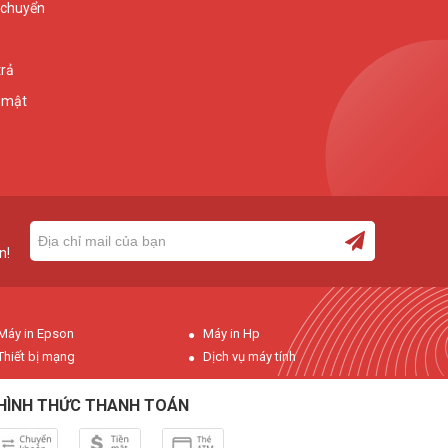
 chuyển
trả
 mật
n!
Máy in Epson
Máy in Hp
Thiết bị mạng
Dịch vụ máy tính
HÌNH THỨC THANH TOÁN