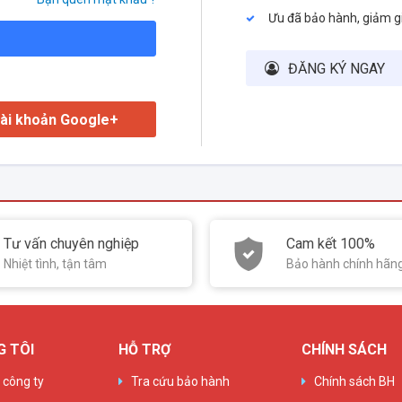
Ưu đã bảo hành, giảm g
ĐĂNG KÝ NGAY
ài khoản Google+
Tư vấn chuyên nghiệp
Cam kết 100%
Nhiệt tình, tận tâm
Bảo hành chính hãn
G TÔI
HỖ TRỢ
CHÍNH SÁCH
u công ty
Tra cứu bảo hành
Chính sách BH