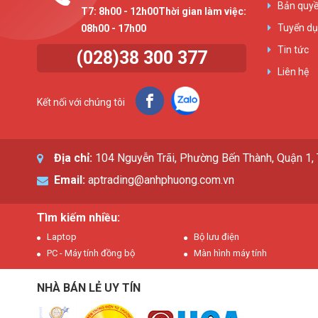
Bản quyề
T7: 8h00 - 12h00Thời gian làm việc:
Tuyển d
08h00 - 17h00
Tin tức
(028)38 300 377
Liên hệ
Kết nối với chúng tôi
Địa chỉ:
104 Nguyễn Trãi, Phường Bến Thành, Quận 1
Email:
aptrading@anhphuong.com.vn
Tìm kiếm nhiều:
Laptop
Bộ lưu điện
PC - Máy tính đồng bộ
Màn hình máy tính
NHÀ BÁN LẺ UY TÍN