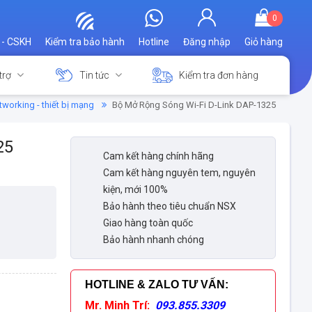
0
 - CSKH
Kiểm tra bảo hành
Hotline
Đăng nhập
Giỏ hàng
trợ
Tin tức
Kiểm tra đơn hàng
tworking - thiết bị mạng
Bộ Mở Rộng Sóng Wi-Fi D-Link DAP-1325
25
Cam kết hàng chính hãng
Cam kết hàng nguyên tem, nguyên
kiện, mới 100%
Bảo hành theo tiêu chuẩn NSX
Giao hàng toàn quốc
Bảo hành nhanh chóng
HOTLINE & ZALO TƯ VẤN
:
Mr. Minh Trí:
093.855.3309