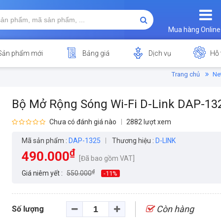
Mua hàng Online
Sản phẩm mới
Bảng giá
Dịch vụ
Hỗ 
Trang chủ
Ne
Bộ Mở Rộng Sóng Wi-Fi D-Link DAP-13
Chưa có đánh giá nào
2882 lượt xem
Mã sản phẩm :
DAP-1325
Thương hiệu :
D-LINK
₫
490.000
[Đã bao gồm VAT]
₫
Giá niêm yết :
550.000
-11%
Còn hàng
Số lượng