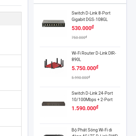
Switch D-Link 8-Port
Gigabit DGS‑108GL
₫
530.000
₫
750.000
Wi-Fi Router D-Link DIR-
890L
₫
5.750.000
₫
5.990.000
Switch D-Link 24-Port
10/100Mbps + 2-Port
Gigabit DES-1026G
₫
1.590.000
Bộ Phát Sóng Wi-Fi di