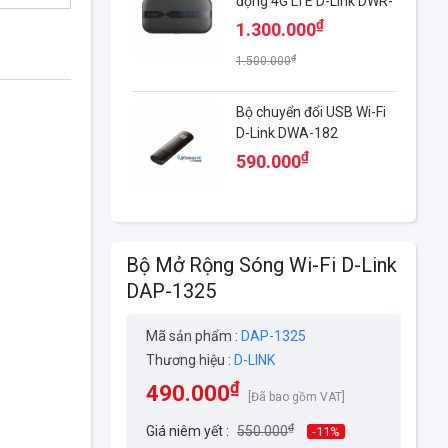
động 4G LTE D-Link DWR-
932C
₫
1.300.000
₫
1.500.000
Bộ chuyển đổi USB Wi-Fi
D-Link DWA-182
₫
590.000
Bộ Mở Rộng Sóng Wi-Fi D-Link
DAP-1325
Mã sản phẩm :
DAP-1325
Thương hiệu :
D-LINK
₫
490.000
[Đã bao gồm VAT]
₫
Giá niêm yết :
550.000
-11%