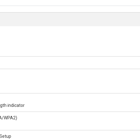
gth indicator
WPA/WPA2)
 Setup