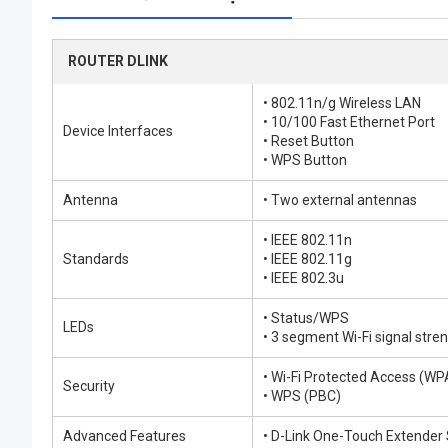
ROUTER DLINK
• 802.11n/g Wireless LAN
• 10/100 Fast Ethernet Port
Device Interfaces
• Reset Button
• WPS Button
Antenna
• Two external antennas
• IEEE 802.11n
Standards
• IEEE 802.11g
• IEEE 802.3u
• Status/WPS
LEDs
• 3 segment Wi-Fi signal stren
• Wi-Fi Protected Access (
Security
• WPS (PBC)
Advanced Features
• D-Link One-Touch Extender