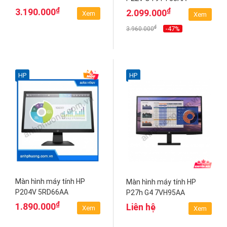
₫
₫
3.190.000
2.099.000
Xem
Xem
₫
-47%
3.960.000
HP
HP
Màn hình máy tính HP
Màn hình máy tính HP
P204V 5RD66AA
P27h G4 7VH95AA
₫
1.890.000
Liên hệ
Xem
Xem