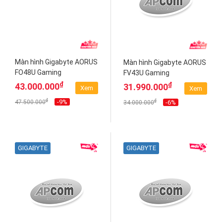
Màn hình Gigabyte AORUS
Màn hình Gigabyte AORUS
FO48U Gaming
FV43U Gaming
₫
₫
43.000.000
31.990.000
Xem
Xem
₫
-9%
₫
47.500.000
-6%
34.000.000
GIGABYTE
GIGABYTE