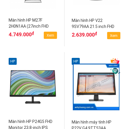
Màn hình HP M27F
Màn hình HP V22
2H0N1AA (27inch FHD
9SV79AA 21.5 inch FHD
1920 x 1080 I IPS I 75hz)
TN
₫
₫
4.749.000
2.639.000
Xem
Xem
HP
HP
Màn hình HP P24G5 FHD
Màn hình máy tính HP
Monitor 23.8-inch IPS
P22V G4 9TT53AA