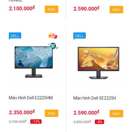
H0WK2
₫
₫
2.100.000
2.590.000
Xem
Xem
DELL
DELL
Màn Hình Dell E2225HM
Màn hình Dell SE2225H
₫
₫
2.350.000
2.590.000
Xem
Xem
₫
-13%
₫
2.700.000
-8%
2.800.000