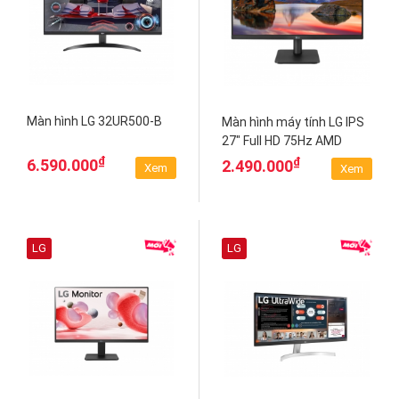
Màn hình LG 32UR500-B
Màn hình máy tính LG IPS
27" Full HD 75Hz AMD
FreeSync™27MP400-B
₫
₫
6.590.000
2.490.000
Xem
Xem
LG
LG