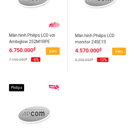
Màn hình Philips LCD với
Màn hình Philips LCD
Ambiglow 252M1RPE
monitor 245E1S
₫
₫
6.750.000
4.570.000
Xem
Xem
₫
-6%
₫
7.150.000
-12%
5.200.000
Philips