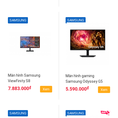
SAMSUNG
SAMSUNG
Màn hình Samsung
Màn hình gaming
ViewFinity S8
Samsung Odyssey G5
LS27B800PXEXXV
G50F LS27FG502EEXXV
₫
₫
7.883.000
5.590.000
Xem
Xem
SAMSUNG
SAMSUNG