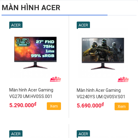
MÀN HÌNH ACER
ACER
ACER
Màn hình Acer Gaming
Màn hình Acer Gaming
VG270 UM.HV0SS.001
VG240YS UM.QV0SV.S01
70160117
70234862
₫
₫
5.290.000
5.690.000
Xem
Xem
ACER
ACER