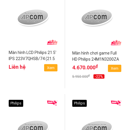
Màn hình LCD Philips 21.5'
Màn hình chơi game Full
IPS 223V7QHSB/74 (21.5
HD Philips 24M1N3200ZA
inch)
₫
Liên hệ
4.670.000
Xem
Xem
₫
-22%
5.950.000
Philips
Philips