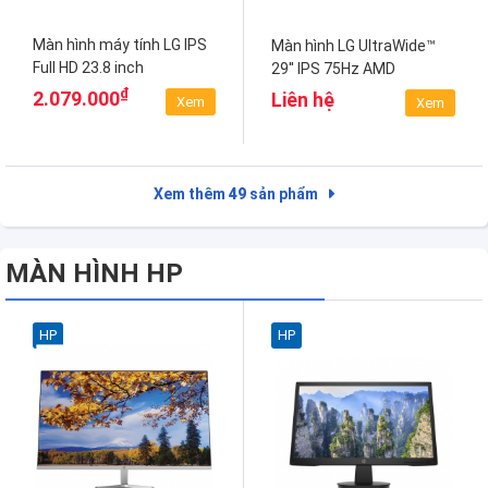
Màn hình máy tính LG IPS
Màn hình LG UltraWide™
Full HD 23.8 inch
29'' IPS 75Hz AMD
24MR400-B
FreeSync™ HDR 29WN600-
₫
2.079.000
Liên hệ
Xem
Xem
W
Xem thêm
49
sản phẩm
MÀN HÌNH HP
HP
HP