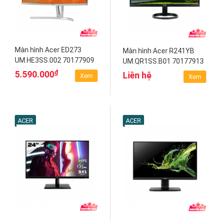
Màn hình Acer ED273
Màn hình Acer R241YB
UM.HE3SS.002 70177909
UM.QR1SS.B01 70177913
₫
5.590.000
Liên hệ
Xem
Xem
ACER
ACER