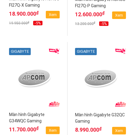
FI27Q-X Gaming
FI27Q-P Gaming
₫
₫
18.900.000
12.600.000
Xem
Xem
₫
-5%
₫
19.950.000
-5%
13.200.000
GIGABYTE
GIGABYTE
Màn hình Gigabyte
Màn hình Gigabyte G32QC
G34WQC Gaming
Gaming
₫
₫
11.700.000
8.990.000
Xem
Xem