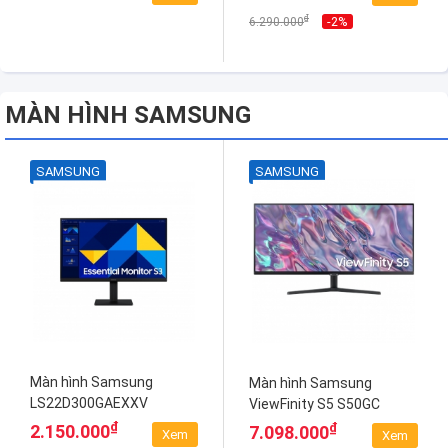
₫
-2%
6.290.000
MÀN HÌNH SAMSUNG
SAMSUNG
SAMSUNG
Màn hình Samsung
Màn hình Samsung
LS22D300GAEXXV
ViewFinity S5 S50GC
LS34C500GAEXXV
₫
₫
2.150.000
7.098.000
Xem
Xem