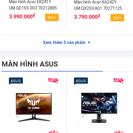
Màn hình Acer EK241Y
Màn hình Acer KA242Y
UM.QE1SS.003 70212885
UM.QX2SV.A01 70271125
₫
₫
3.990.000
3.790.000
Xem
Xem
Xem thêm
3
sản phẩm
MÀN HÌNH ASUS
ASUS
ASUS