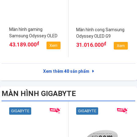
Màn hình gaming
Màn hình cong Samsung
Samsung Odyssey OLED
Odyssey OLED G9
G9 G93SD
LS49CG934SEXXV
₫
₫
43.189.000
31.016.000
Xem
Xem
LS49DG930SEXXV
Xem thêm
40
sản phẩm
MÀN HÌNH GIGABYTE
GIGABYTE
GIGABYTE