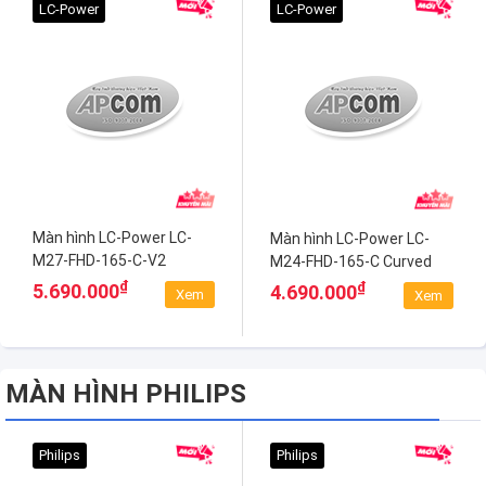
LC-Power
LC-Power
Màn hình LC-Power LC-
Màn hình LC-Power LC-
M27-FHD-165-C-V2
M24-FHD-165-C Curved
Curved
₫
₫
5.690.000
4.690.000
Xem
Xem
MÀN HÌNH PHILIPS
Philips
Philips