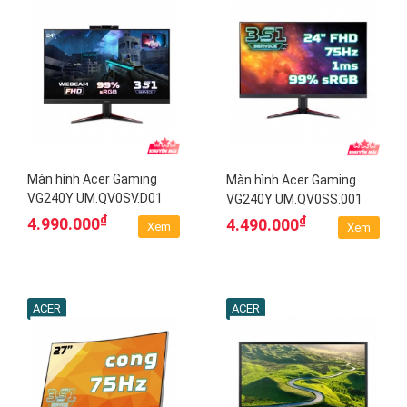
Màn hình Acer Gaming
Màn hình Acer Gaming
VG240Y UM.QV0SV.D01
VG240Y UM.QV0SS.001
70271126
70160116
₫
₫
4.990.000
4.490.000
Xem
Xem
ACER
ACER