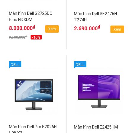
Màn hình Dell S2725DC
Màn hình Dell SE2426H
Plus HDXDM
T274H
₫
₫
8.000.000
2.690.000
Xem
Xem
₫
-16%
9.500.000
DELL
DELL
Màn hình Dell Pro E2026H
Màn hình Dell E2425HM