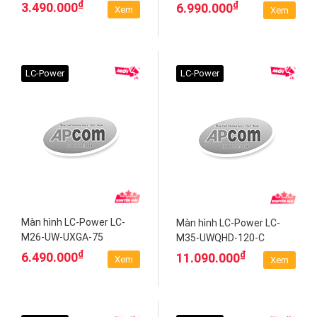
₫
₫
3.490.000
6.990.000
Xem
Xem
LC-Power
LC-Power
Màn hình LC-Power LC-
Màn hình LC-Power LC-
M26-UW-UXGA-75
M35-UWQHD-120-C
Curved
₫
₫
6.490.000
11.090.000
Xem
Xem