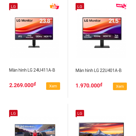
LG
LG
Màn hình LG 24U411A-B
Màn hình LG 22U401A-B
₫
₫
2.269.000
1.970.000
Xem
Xem
LG
LG