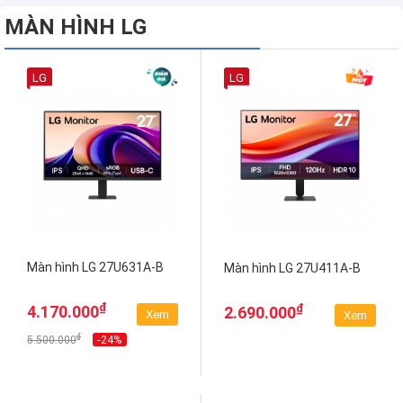
MÀN HÌNH LG
LG
LG
Màn hình LG 27U631A-B
Màn hình LG 27U411A-B
₫
₫
4.170.000
2.690.000
Xem
Xem
₫
-24%
5.500.000