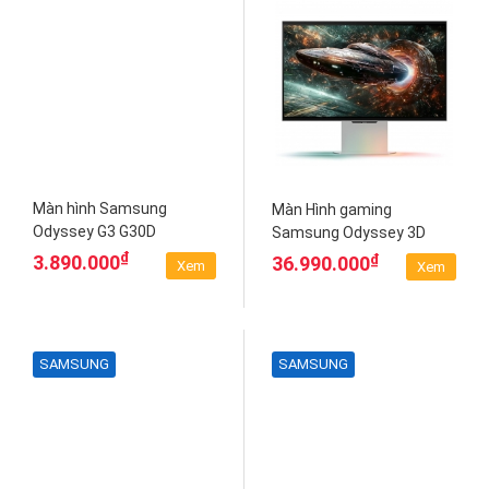
Màn hình Samsung
Màn Hình gaming
Odyssey G3 G30D
Samsung Odyssey 3D
LS27DG302EEXXV
G90XF LS27FG900XEXXV
₫
₫
3.890.000
36.990.000
Xem
Xem
SAMSUNG
SAMSUNG