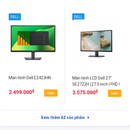
DELL
DELL
Màn hình Dell E2423HN
Màn hình LCD Dell 27"
SE2722H (27.0 inch I FHD I
VA I 75Hz I 4ms I
₫
₫
2.499.000
3.575.000
Xem
Xem
FreeSync)
Xem thêm
62
sản phẩm