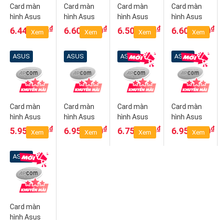
Card màn
Card màn
Card màn
Card màn
hình Asus
hình Asus
hình Asus
hình Asus
PH
PH
PH-
PH
₫
₫
₫
₫
6.440.000
6.600.000
6.500.000
6.600.000
Xem
Xem
Xem
Xem
GTX1650
GTX1650
GTX1650-
GTX1650
4GD6
O4GD6
4GD6-P
O4GD6 P
ASUS
ASUS
ASUS
ASUS
Card màn
Card màn
Card màn
Card màn
hình Asus
hình Asus
hình Asus
hình Asus
DUAL
TUF
TUF
TUF
₫
₫
₫
₫
5.950.000
6.950.000
6.750.000
6.950.000
Xem
Xem
Xem
Xem
GTX1650
GTX1650
GTX1650
GTX1650
O4GD6 P
O4GD6
4GD6 P
O4GD6 P
ASUS
GAMING
GAMING
GAMING
Card màn
hình Asus