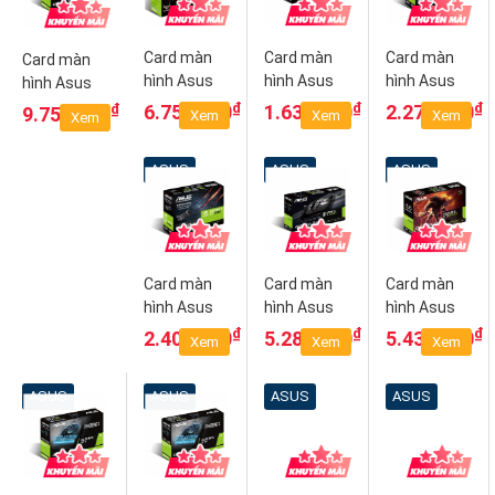
Card màn
Card màn
Card màn
Card màn
hình Asus
hình Asus
hình Asus
hình Asus
TUF-
GT730 SL
GT1030 SL
PH-
₫
₫
₫
₫
6.750.000
1.630.000
2.270.000
9.750.000
Xem
Xem
Xem
Xem
GTX1650-
2GD5 BRK
2GD4 BRK
GTX1660-
4GD6-
O6G
ASUS
ASUS
ASUS
GAMING
Card màn
Card màn
Card màn
hình Asus
hình Asus
hình Asus
GT1030 SL
PH
CERBERUS
₫
₫
₫
2.400.000
5.280.000
5.430.000
Xem
Xem
Xem
2G BRK
GTX1050TI
GTX1050TI
4G
O4G
ASUS
ASUS
ASUS
ASUS