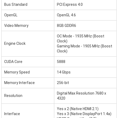
Bus Standard
PCI Express 4.0
OpenGL
OpenGL 4.6
Video Memory
8GB GDDR6
OC Mode - 1935 MHz (Boost
Clock)
Engine Clock
Gaming Mode - 1905 MHz (Boost
Clock)
CUDA Core
5888
Memory Speed
14 Gbps
Memory Interface
256-bit
Digital Max Resolution 7680 x
Resolution
4320
Yes x 2 (Native HDMI 2.1)
Interface
Yes x 3 (Native DisplayPort 1.4a)