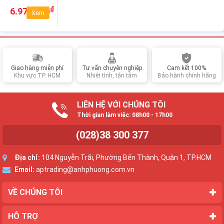
PH
₫
6.970.000
Xem
GTX1650S
4G
Giao hàng miễn phí
Tư vấn chuyên nghiệp
Cam kết 100%
Khu vực TP. HCM
Nhiệt tình, tận tâm
Bảo hành chính hãng
LIÊN HỆ VỚI CHÚNG TÔI
Thời gian làm việc: 08h00 - 17h00
(028)38 300 377
Địa chỉ:
104 Nguyễn Trãi, Phường Bến Thành, Quận 1, TP.HCM
Email:
aptrading@anhphuong.com.vn
VỀ CHÚNG TÔI
HỖ TRỢ