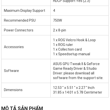
HDCP Support Yes (2.3)
Maximum Display Support
4
Recommended PSU
750W
Power Connectors
2 x 8-pin
1 x ROG Velcro Hook & Loop
1 x ROG ruler
Accessories
1 x Collection card
1 x Speedsetup manual
ASUS GPU Tweak II & GeForce
Game Ready Driver & Studio
Software
Driver: please download all
software from the support site.
12.53 " x 5.51 " x 2.27 " Inch
Dimensions
31.85 x 14.01 x 5.78 Centimeter
MÔ TẢ SẢN PHẨM