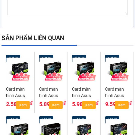
SẢN PHẨM LIÊN QUAN
ASUS
ASUS
ASUS
ASUS
Card màn
Card màn
Card màn
Card màn
hình Asus
hình Asus
hình Asus
hình Asus
PH-
DUAL-
DUAL-
PH-
₫
₫
₫
₫
2.580.000
5.890.000
5.980.000
9.590.000
Xem
Xem
Xem
Xem
GT1030-
GTX1650-
GTX1650-
GTX1660-
O2G
4G
O4G
6G
ASUS
ASUS
ASUS
ASUS