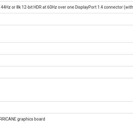
44Hz or 8k 12-bit HDR at 60Hz over one DisplayPort 1.4 connector (with
RRICANE graphics board