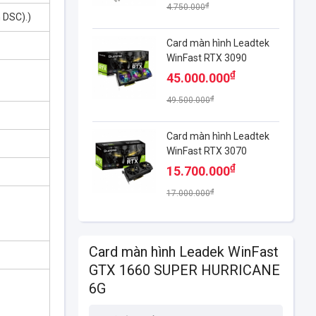
₫
4.750.000
 DSC).)
Card màn hình Leadtek
WinFast RTX 3090
HURRICANE 24G
₫
45.000.000
₫
49.500.000
Card màn hình Leadtek
WinFast RTX 3070
HURRICANE 8GB
₫
15.700.000
₫
17.000.000
Card màn hình Leadek WinFast
GTX 1660 SUPER HURRICANE
6G