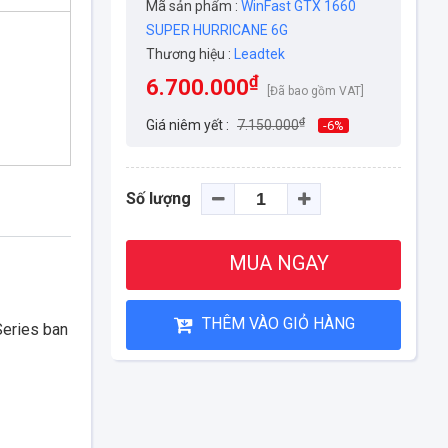
Mã sản phẩm :
WinFast GTX 1660
SUPER HURRICANE 6G
Thương hiệu :
Leadtek
₫
6.700.000
[Đã bao gồm VAT]
₫
Giá niêm yết :
7.150.000
-6%
Số lượng
MUA NGAY
THÊM VÀO GIỎ HÀNG
Series ban