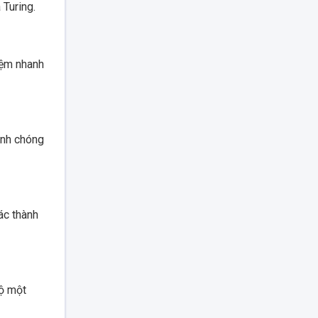
 Turing.
iệm nhanh
anh chóng
ác thành
độ một