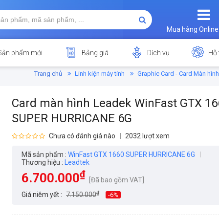
Mua hàng Online
Sản phẩm mới
Bảng giá
Dịch vụ
Hỗ 
Trang chủ
Linh kiện máy tính
Graphic Card - Card Màn hình
Card màn hình Leadek WinFast GTX 16
SUPER HURRICANE 6G
Chưa có đánh giá nào
2032 lượt xem
Mã sản phẩm :
WinFast GTX 1660 SUPER HURRICANE 6G
Thương hiệu :
Leadtek
₫
6.700.000
[Đã bao gồm VAT]
₫
Giá niêm yết :
7.150.000
-6%