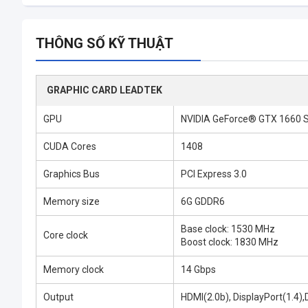
THÔNG SỐ KỸ THUẬT
GRAPHIC CARD LEADTEK
GPU
NVIDIA GeForce® GTX 1660 
CUDA Cores
1408
Graphics Bus
PCI Express 3.0
Memory size
6G GDDR6
Base clock: 1530 MHz
Core clock
Boost clock: 1830 MHz
Memory clock
14 Gbps
Output
HDMI(2.0b), DisplayPort(1.4),