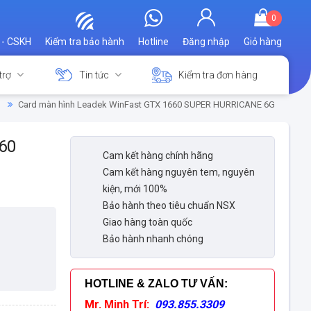
0
 - CSKH
Kiểm tra bảo hành
Hotline
Đăng nhập
Giỏ hàng
trợ
Tin tức
Kiểm tra đơn hàng
Card màn hình Leadek WinFast GTX 1660 SUPER HURRICANE 6G
60
Cam kết hàng chính hãng
Cam kết hàng nguyên tem, nguyên
kiện, mới 100%
Bảo hành theo tiêu chuẩn NSX
Giao hàng toàn quốc
Bảo hành nhanh chóng
HOTLINE & ZALO TƯ VẤN
:
Mr. Minh Trí:
093.855.3309