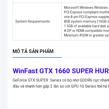
Microsoft Windows Windows 7
PCI-Express compliant mother
one 8-pin PCI-Express suppl
System Requirements
8GB system memory (16GB o
1.5GB of available hard disk 
A DP or HDMI compatible mon
Minimum 450W or greater sy
MÔ TẢ SẢN PHẨM
WinFast GTX 1660 SUPER HU
GeForce GTX SUPER Series có bộ nhớ GDDR6 cực nhanh, 
đầu và nhanh hơn gấp 2 lần so với GPU 10 Series thế hệ 