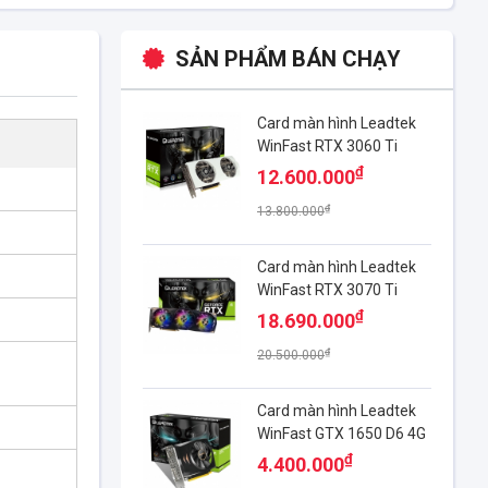
SẢN PHẨM BÁN CHẠY
Card màn hình Leadtek
WinFast RTX 3060 Ti
HURRICANE WHITE
₫
12.600.000
EDITION 8G
₫
13.800.000
Card màn hình Leadtek
WinFast RTX 3070 Ti
HURRICANE 8G
₫
18.690.000
₫
20.500.000
Card màn hình Leadtek
WinFast GTX 1650 D6 4G
₫
4.400.000