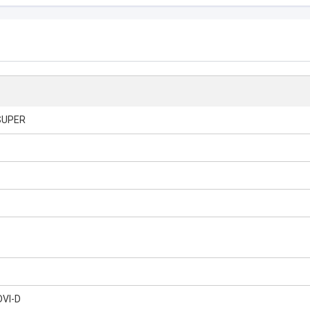
SUPER
DVI-D