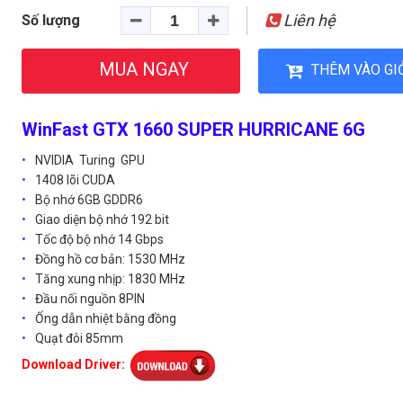
Liên hệ
Số lượng
MUA NGAY
THÊM VÀO GI
WinFast GTX 1660 SUPER HURRICANE 6G
NVIDIA Turing GPU
1408 lõi CUDA
Bộ nhớ 6GB GDDR6
Giao diện bộ nhớ 192 bit
Tốc độ bộ nhớ 14 Gbps
Đồng hồ cơ bản: 1530 MHz
Tăng xung nhịp: 1830 MHz
Đầu nối nguồn 8PIN
Ống dẫn nhiệt bằng đồng
Quạt đôi 85mm
Download Driver: