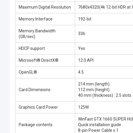
Maximum Digital Resolution
7680x4320(4k 12-bit HDR at 1
Memory Interface
192-bit
Memory Bandwidth
336
(GB/sec)
HDCP support
Yes
Microsoft® DirectX®
12.0 API
OpenGL®
4.5
214 mm (length)
Card Dimensions
112 mm (height)
40 mm (thickness) : 2.5 slots
Graphics Card Power
125W
WinFast GTX 1660 SUPER HU
Package contents
Quick installation guide
8-pin Power Cable x 1