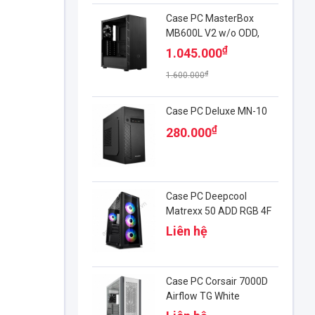
Case PC MasterBox
MB600L V2 w/o ODD,
Steel panel
₫
1.045.000
₫
1.600.000
Case PC Deluxe MN-10
₫
280.000
Case PC Deepcool
Matrexx 50 ADD RGB 4F
Liên hệ
Case PC Corsair 7000D
Airflow TG White