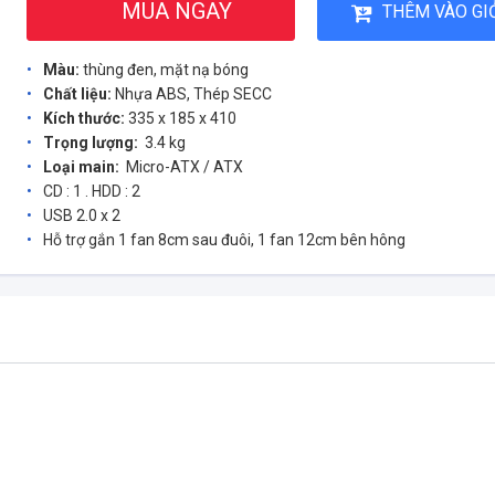
MUA NGAY
THÊM VÀO GI
Màu:
thùng đen, mặt nạ bóng
Chất liệu:
Nhựa ABS, Thép SECC
Kích thước:
335 x 185 x 410
Trọng lượng:
3.4 kg
Loại main:
Micro-ATX / ATX
CD : 1 . HDD : 2
USB 2.0 x 2
Hỗ trợ gắn 1 fan 8cm sau đuôi, 1 fan 12cm bên hông