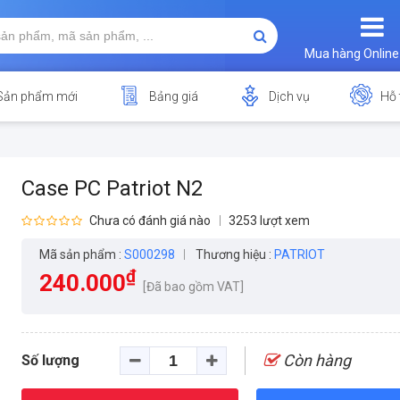
Mua hàng Online
Sản phẩm mới
Bảng giá
Dịch vụ
Hỗ 
Case PC Patriot N2
Chưa có đánh giá nào
3253 lượt xem
Mã sản phẩm :
S000298
Thương hiệu :
PATRIOT
₫
240.000
[Đã bao gồm VAT]
Còn hàng
Số lượng