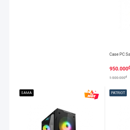
Case PC S
950.000
₫
1.500.000
SAMA
PATRIOT