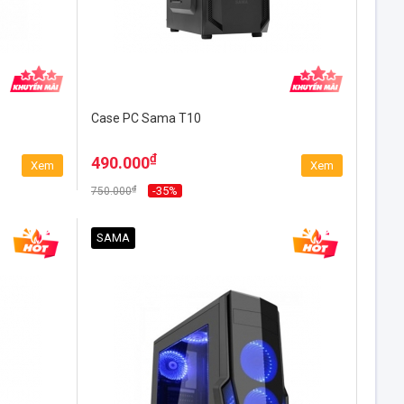
Case PC Sama T10
₫
490.000
Xem
Xem
₫
-35%
750.000
SAMA