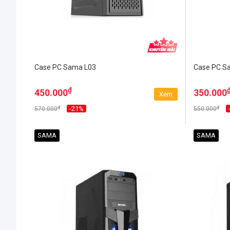
Case PC Sama L03
Case PC S
₫
450.000
350.000
Xem
₫
₫
-21%
570.000
550.000
SAMA
SAMA