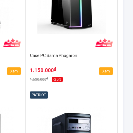
Case PC Sama Phagaron
₫
1.150.000
Xem
Xem
₫
-25%
1.530.000
PATRIOT