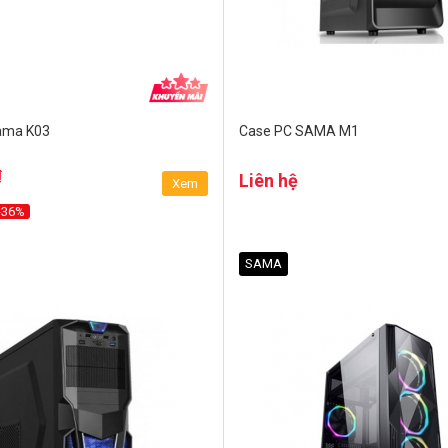
ama K03
Case PC SAMA M1
₫
Liên hệ
Xem
-36%
SAMA