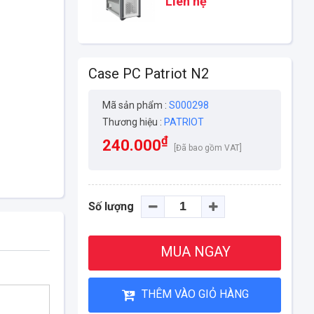
Liên hệ
Case PC Patriot N2
Mã sản phẩm :
S000298
Thương hiệu :
PATRIOT
₫
240.000
[Đã bao gồm VAT]
Số lượng
MUA NGAY
THÊM VÀO GIỎ HÀNG