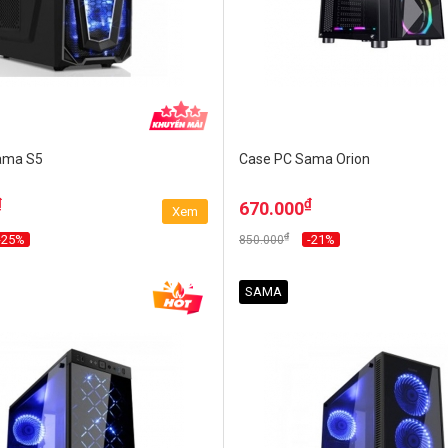
ama S5
Case PC Sama Orion
₫
₫
670.000
Xem
₫
-25%
-21%
850.000
SAMA