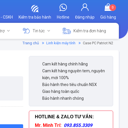
0
 - CSKH
Kiểm tra bảo hành
Hotline
Đăng nhập
Giỏ hàng
trợ
Tin tức
Kiểm tra đơn hàng
Trang chủ
Linh kiện máy tính
Case PC Patriot N2
Cam kết hàng chính hãng
Cam kết hàng nguyên tem, nguyên
kiện, mới 100%
Bảo hành theo tiêu chuẩn NSX
Giao hàng toàn quốc
Bảo hành nhanh chóng
HOTLINE & ZALO TƯ VẤN
:
Mr. Minh Trí:
093.855.3309