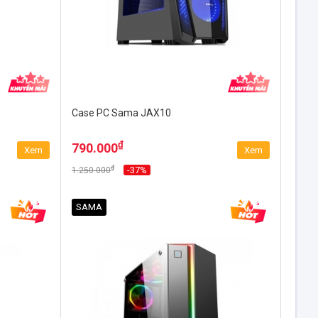
Case PC Sama JAX10
₫
790.000
Xem
Xem
₫
-37%
1.250.000
SAMA