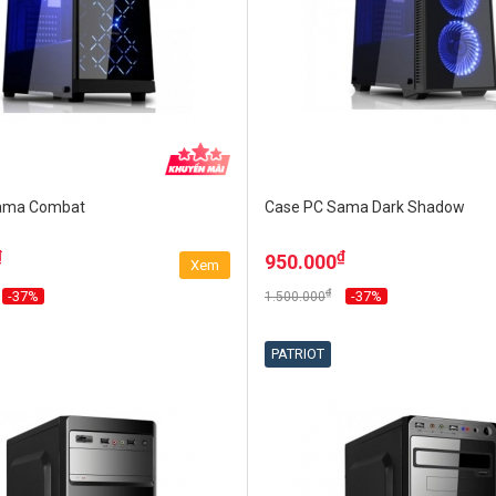
ama Combat
Case PC Sama Dark Shadow
₫
₫
950.000
Xem
₫
-37%
-37%
1.500.000
PATRIOT