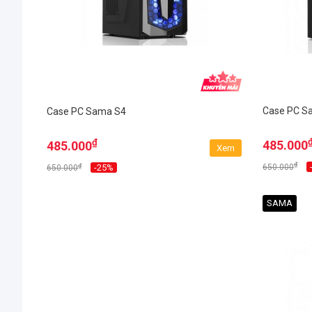
Case PC S
Case PC Sama S4
₫
485.000
485.000
Xem
₫
₫
650.000
-25%
650.000
SAMA