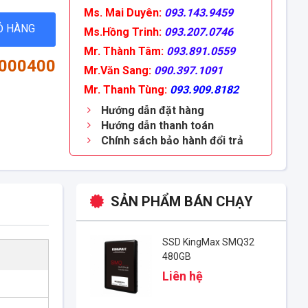
Ms. Mai Duyên:
093.143.9459
Ỏ HÀNG
Ms.Hồng Trinh:
093.207.0746
Mr. Thành Tâm:
093.891.0559
1000400
Mr.Văn Sang:
090.397.1091
Mr. Thanh Tùng:
093.909.8182
Hướng dẫn đặt hàng
Hướng dẫn thanh toán
Chính sách bảo hành đổi trả
SẢN PHẨM BÁN CHẠY
SSD KingMax SMQ32
480GB
Liên hệ