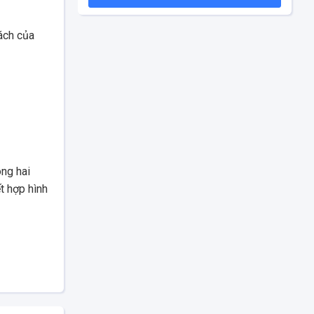
ách của
ong hai
t hợp hình