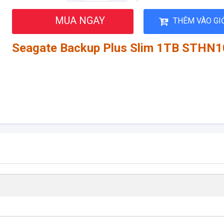
MUA NGAY
THÊM VÀO GI
Seagate Backup Plus Slim 1TB STHN