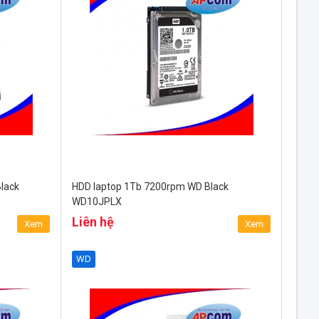
lack
HDD laptop 1Tb 7200rpm WD Black
WD10JPLX
Liên hệ
Xem
Xem
WD