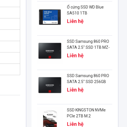
Ổ cứng SSD WD Blue
SA510 1TB
WDS100T3B0A SATA 2.5
Liên hệ
inch
SSD Samsung 860 PRO
SATA 2.5" SSD 1TB MZ-
76P1T0BW
Liên hệ
SSD Samsung 860 PRO
SATA 2.5" SSD 256GB
MZ-76P256BW
Liên hệ
SSD KINGSTON NVMe
PCIe 2TB M.2
SKC3000S/2048G
Liên hệ