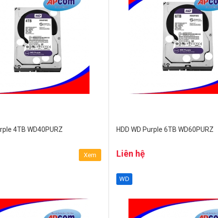
rple 4TB WD40PURZ
HDD WD Purple 6TB WD60PURZ
Liên hệ
Xem
WD