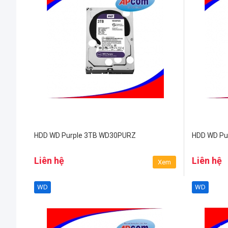
HDD WD Purple 3TB WD30PURZ
HDD WD Pu
Liên hệ
Liên hệ
Xem
WD
WD