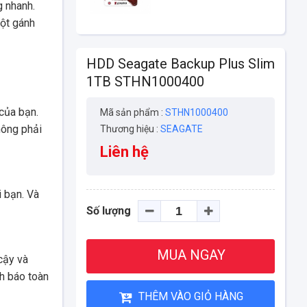
g nhanh.
một gánh
HDD Seagate Backup Plus Slim
1TB STHN1000400
của bạn.
Mã sản phẩm :
STHN1000400
hông phải
Thương hiệu :
SEAGATE
Liên hệ
 bạn. Và
Số lượng
MUA NGAY
cậy và
h báo toàn
THÊM VÀO GIỎ HÀNG