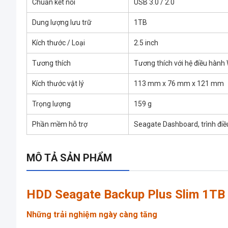
Chuẩn kết nối
USB 3.0 / 2.0
Dung lượng lưu trữ
1TB
Kích thước / Loại
2.5 inch
Tương thích
Tương thích với hệ điều hành 
Kích thước vật lý
113 mm x 76 mm x 121 mm
Trọng lượng
159 g
Phần mềm hỗ trợ
Seagate Dashboard, trình điề
MÔ TẢ SẢN PHẨM
HDD Seagate Backup Plus Slim 1T
Những trải nghiệm ngày càng tăng