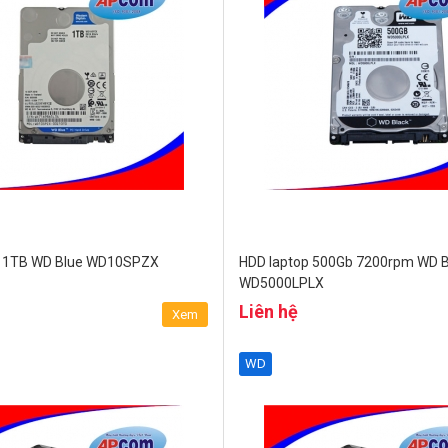
p 1TB WD Blue WD10SPZX
HDD laptop 500Gb 7200rpm WD B
WD5000LPLX
Liên hệ
Xem
WD