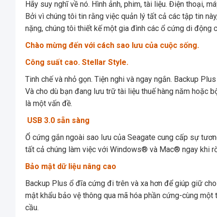
Hãy suy nghĩ về nó. Hình ảnh, phim, tài liệu. Điện thoại, 
Bởi vì chúng tôi tin rằng việc quản lý tất cả các tập tin n
nặng, chúng tôi thiết kế một gia đình các ổ cứng di động
Chào mừng đến với cách sao lưu của cuộc sống.
Công suất cao. Stellar Style.
Tinh chế và nhỏ gọn. Tiện nghi và ngay ngắn. Backup Plu
Và cho dù bạn đang lưu trữ tài liệu thuế hàng năm hoặc b
là một vấn đề.
USB 3.0 sẵn sàng
Ổ cứng gắn ngoài sao lưu của Seagate cung cấp sự tương 
tất cả chúng làm việc với Windows® và Mac® ngay khi rờ
Bảo mật dữ liệu nâng cao
Backup Plus ổ đĩa cứng đi trên và xa hơn để giúp giữ cho 
mật khẩu bảo vệ thông qua mã hóa phần cứng-cùng một ti
cầu.