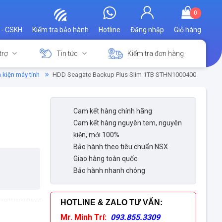
0
 - CSKH
Kiểm tra bảo hành
Hotline
Đăng nhập
Giỏ hàng
trợ
Tin tức
Kiểm tra đơn hàng
h kiện máy tính
HDD Seagate Backup Plus Slim 1TB STHN1000400
Cam kết hàng chính hãng
Cam kết hàng nguyên tem, nguyên
kiện, mới 100%
Bảo hành theo tiêu chuẩn NSX
Giao hàng toàn quốc
Bảo hành nhanh chóng
HOTLINE & ZALO TƯ VẤN
:
Mr. Minh Trí:
093.855.3309