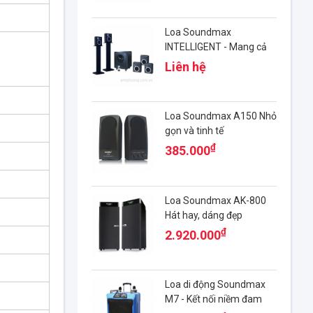
Loa Soundmax
INTELLIGENT - Mang cả
rạp hát về nhà
Liên hệ
Loa Soundmax A150 Nhỏ
gọn và tinh tế
₫
385.000
Loa Soundmax AK-800
Hát hay, dáng đẹp
₫
2.920.000
Loa di động Soundmax
M7 - Kết nối niềm đam