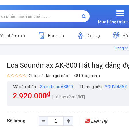
Mua hàng Online
Sản phẩm mới
Bảng giá
Dịch vụ
Hỗ 
Trang ch
Loa Soundmax AK-800 Hát hay, dáng đ
Chưa có đánh giá nào
4810 lượt xem
Mã sản phẩm :
Soundmax AK800
Thương hiệu :
SOUNDMAX
₫
2.920.000
[Đã bao gồm VAT]
Liên hệ
Số lượng