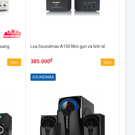
 sang
Loa Soundmax A150 Nhỏ gọn và tinh tế
₫
385.000
Xem
Xem
SOUNDMAX