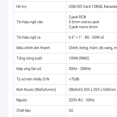
Hỗ trợ
USB/SD Card 128GB, Karaoke
2 jack RCA
Tín hiệu ngõ vào
3.5mm stereo jack
2 jack micro 6mm
Tín hiệu ngõ ra
6.5" + 1" - 8Ω - 50W x2
Điều chỉnh âm thanh
Chính, bổng, trầm, độ vang, m
Tổng công suất
100W (RMS)
Đáp ứng tần số
20Hz - 20KHz
Tỷ số nén nhiễu S/N
>75dB
Kích thước (WxDxH,mm)
(WxDxH) 205 x 253 x 500mm
Nguồn
220V AC - 50Hz
Chất liệu
Gỗ