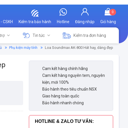
0
 - CSKH
Kiểm tra bảo hành
Hotline
Đăng nhập
Giỏ hàng
trợ
Tin tức
Kiểm tra đơn hàng
ủ
Phụ kiện máy tính
Loa Soundmax AK-800 Hát hay, dáng đẹp
ẹp
Cam kết hàng chính hãng
Cam kết hàng nguyên tem, nguyên
kiện, mới 100%
Bảo hành theo tiêu chuẩn NSX
Giao hàng toàn quốc
Bảo hành nhanh chóng
HOTLINE & ZALO TƯ VẤN
: