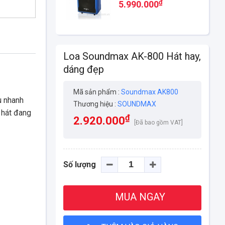
mê ca hát
₫
5.990.000
Loa Soundmax AK-800 Hát hay,
dáng đẹp
Mã sản phẩm :
Soundmax AK800
u nhanh
Thương hiệu :
SOUNDMAX
 hát đang
₫
2.920.000
[Đã bao gồm VAT]
Số lượng
MUA NGAY