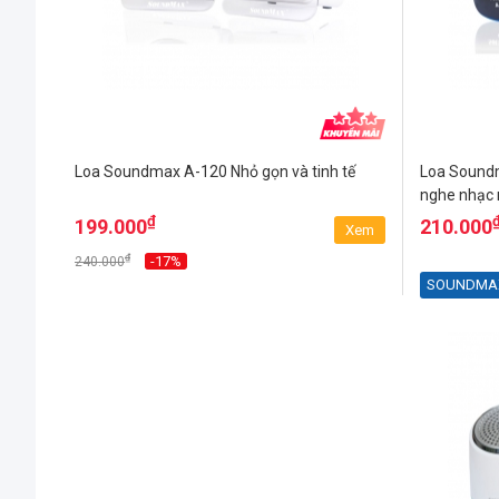
Loa Soundmax A-120 Nhỏ gọn và tinh tế
Loa Soundm
nghe nhạc 
₫
199.000
210.000
Xem
₫
-17%
240.000
SOUNDMA