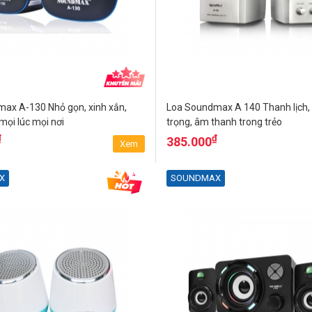
ax A-130 Nhỏ gọn, xinh xắn,
Loa Soundmax A 140 Thanh lịch,
mọi lúc mọi nơi
trọng, âm thanh trong trẻo
₫
₫
385.000
Xem
X
SOUNDMAX