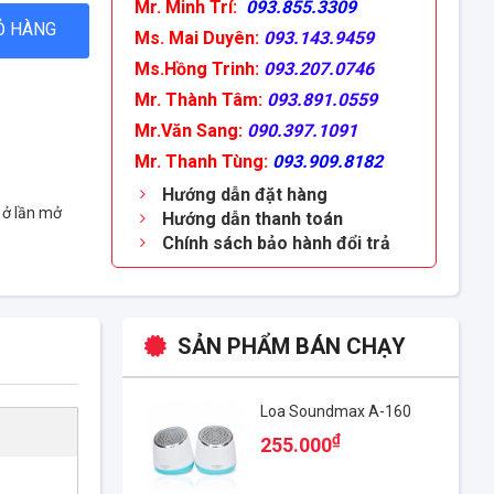
Mr. Minh Trí:
093.855.3309
Ỏ HÀNG
Ms. Mai Duyên:
093.143.9459
Ms.Hồng Trinh:
093.207.0746
Mr. Thành Tâm:
093.891.0559
Mr.Văn Sang:
090.397.1091
Mr. Thanh Tùng:
093.909.8182
Hướng dẫn đặt hàng
ó ở lần mở
Hướng dẫn thanh toán
Chính sách bảo hành đổi trả
SẢN PHẨM BÁN CHẠY
Loa Soundmax A-160
₫
255.000