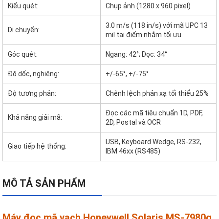
Kiểu quét:
Chụp ảnh (1280 x 960 pixel)
3.0 m/s (118 in/s) với mã UPC 13
Di chuyển:
mil tại điểm nhắm tối ưu
Góc quét:
Ngang: 42°; Dọc: 34°
Độ dốc, nghiêng:
+/-65°, +/-75°
Độ tương phản:
Chênh lệch phản xạ tối thiểu 25%
Đọc các mã tiêu chuẩn 1D, PDF,
Khả năng giải mã:
2D, Postal và OCR
USB, Keyboard Wedge, RS-232,
Giao tiếp hệ thống:
IBM 46xx (RS485)
MÔ TẢ SẢN PHẨM
Máy đọc mã vạch Honeywell Solaris MS-7980g