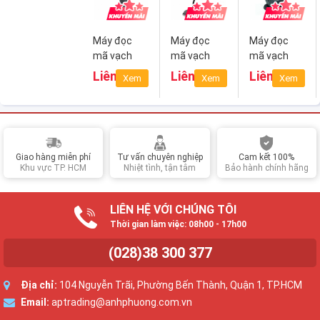
Máy đọc
Máy đọc
Máy đọc
mã vạch
mã vạch
mã vạch
Zebra
Zebra
Zebra
Liên hệ
Liên hệ
Liên hệ
Xem
Xem
Xem
LS2208
DS4308-
DS9208
SR/DL/HD
Giao hàng miễn phí
Tư vấn chuyên nghiệp
Cam kết 100%
Khu vực TP. HCM
Nhiệt tình, tận tâm
Bảo hành chính hãng
LIÊN HỆ VỚI CHÚNG TÔI
Thời gian làm việc: 08h00 - 17h00
(028)38 300 377
Địa chỉ:
104 Nguyễn Trãi, Phường Bến Thành, Quận 1, TP.HCM
Email:
aptrading@anhphuong.com.vn