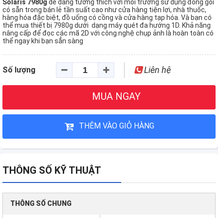
Solaris 7980g
dễ dàng tương thích với môi trường sử dụng đóng gói
có sẵn trong bán lẻ tần suất cao như cửa hàng tiện lợi, nhà thuốc,
hàng hóa đặc biệt, đồ uống có cồng và cửa hàng tạp hóa. Và bạn có
thể mua thiết bị 7980g dưới dạng máy quét đa hướng 1D. Khả năng
nâng cấp để đọc các mã 2D với công nghệ chụp ảnh là hoàn toàn có
thể ngay khi bạn sẳn sàng
Liên hệ
Số lượng
MUA NGAY
THÊM VÀO GIỎ HÀNG
THÔNG SỐ KỸ THUẬT
THÔNG SỐ CHUNG