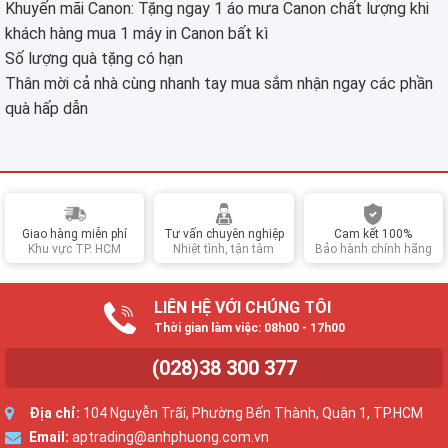
Khuyến mãi Canon: Tặng ngay 1 áo mưa Canon chất lượng khi
khách hàng mua 1 máy in Canon bất kì
Số lượng quà tặng có hạn
Thân mời cả nhà cùng nhanh tay mua sắm nhận ngay các phần
quà hấp dẫn
Giao hàng miễn phí
Tư vấn chuyên nghiệp
Cam kết 100%
Khu vực TP. HCM
Nhiệt tình, tận tâm
Bảo hành chính hãng
LIÊN HỆ VỚI CHÚNG TÔI
Thời gian làm việc: 08h00 - 17h00
(028)38 300 377
Địa chỉ:
104 Nguyễn Trãi, Phường Bến Thành, Quận 1, TP.HCM
Email:
aptrading@anhphuong.com.vn