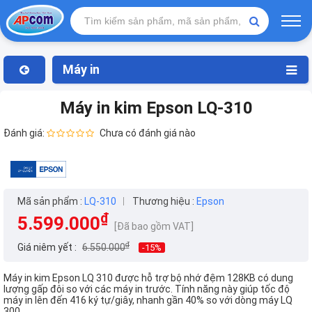
Máy in
Máy in kim Epson LQ-310
Đánh giá:
Chưa có đánh giá nào
Mã sản phẩm :
LQ-310
Thương hiệu :
Epson
₫
5.599.000
[Đã bao gồm VAT]
₫
Giá niêm yết :
6.550.000
-15%
Máy in kim Epson LQ 310 được hỗ trợ bộ nhớ đệm 128KB có dung
lượng gấp đôi so với các máy in trước. Tính năng này giúp tốc độ
máy in lên đến 416 ký tự/giây, nhanh gần 40% so với dòng máy LQ
300