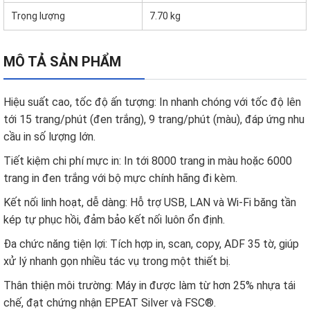
Trọng lượng
7.70 kg
MÔ TẢ SẢN PHẨM
Hiệu suất cao, tốc độ ấn tượng: In nhanh chóng với tốc độ lên
tới 15 trang/phút (đen trắng), 9 trang/phút (màu), đáp ứng nhu
cầu in số lượng lớn.
Tiết kiệm chi phí mực in: In tới 8000 trang in màu hoặc 6000
trang in đen trắng với bộ mực chính hãng đi kèm.
Kết nối linh hoạt, dễ dàng: Hỗ trợ USB, LAN và Wi-Fi băng tần
kép tự phục hồi, đảm bảo kết nối luôn ổn định.
Đa chức năng tiện lợi: Tích hợp in, scan, copy, ADF 35 tờ, giúp
xử lý nhanh gọn nhiều tác vụ trong một thiết bị.
Thân thiện môi trường: Máy in được làm từ hơn 25% nhựa tái
chế, đạt chứng nhận EPEAT Silver và FSC®.