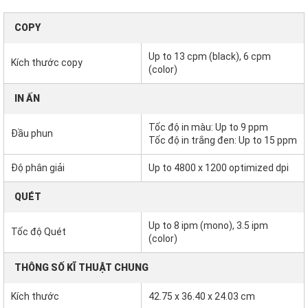
COPY
Up to 13 cpm (black), 6 cpm
Kích thước copy
(color)
IN ẤN
Tốc độ in màu: Up to 9 ppm
Đầu phun
Tốc độ in trắng đen: Up to 15 ppm
Độ phân giải
Up to 4800 x 1200 optimized dpi
QUÉT
Up to 8 ipm (mono), 3.5 ipm
Tốc độ Quét
(color)
THÔNG SỐ KĨ THUẬT CHUNG
Kích thước
42.75 x 36.40 x 24.03 cm