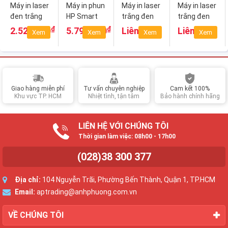
Máy in laser
Máy in phun
Máy in laser
Máy in laser
đen trắng
HP Smart
trắng đen
trắng đen
HP 108A
Tank 720
đa năng HP
đa năng HP
₫
₫
2.529.000
5.790.000
Liên hệ
Liên hệ
Xem
Xem
Xem
Xem
4ZB79A
6UU46A
MFP 136a
MFP 136w
(4ZB85A)
(4ZB86A)
Giao hàng miễn phí
Tư vấn chuyên nghiệp
Cam kết 100%
Khu vực TP. HCM
Nhiệt tình, tận tâm
Bảo hành chính hãng
LIÊN HỆ VỚI CHÚNG TÔI
Thời gian làm việc: 08h00 - 17h00
(028)38 300 377
Địa chỉ:
104 Nguyễn Trãi, Phường Bến Thành, Quận 1, TP.HCM
Email:
aptrading@anhphuong.com.vn
VỀ CHÚNG TÔI