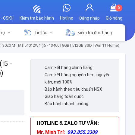
0
 - CSKH
Kiểm tra bảo hành
Hotline
Đăng nhập
Giỏ hàng
trợ
Tin tức
Kiểm tra đơn hàng
on 3020 MT MTI51012W1 (i5 - 13400 | 8GB | 512GB SSD | Win 11 Home)
i5 -
Cam kết hàng chính hãng
)
Cam kết hàng nguyên tem, nguyên
kiện, mới 100%
Bảo hành theo tiêu chuẩn NSX
Giao hàng toàn quốc
Bảo hành nhanh chóng
HOTLINE & ZALO TƯ VẤN
:
Mr. Minh Trí:
093.855.3309