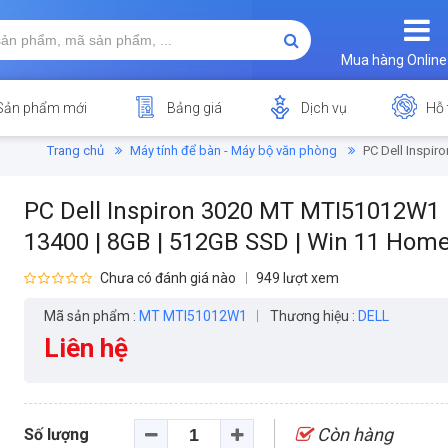
Mua hàng Online
Sản phẩm mới
Bảng giá
Dịch vụ
Hỗ 
Trang chủ
Máy tính để bàn - Máy bộ văn phòng
PC Dell Inspir
PC Dell Inspiron 3020 MT MTI51012W1 (
13400 | 8GB | 512GB SSD | Win 11 Home
Chưa có đánh giá nào
949 lượt xem
Mã sản phẩm :
MT MTI51012W1
Thương hiệu :
DELL
Liên hệ
Còn hàng
Số lượng