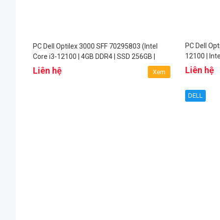
PC Dell Opt
PC Dell Optilex 3000 SFF 70295803 (Intel
12100 | Int
Core i3-12100 | 4GB DDR4 | SSD 256GB |
UHD Graphi
DVDRW | FreeDOS)
Liên hệ
Liên hệ
Xem
DELL