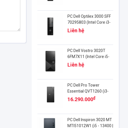
PC Dell Optilex 3000 SFF
70295803 (Intel Core i3-
12100 | 4GB DDR4 | SSD
Liên hệ
256GB | DVDRW |
FreeDOS)
PC Dell Vostro 3020T
6FM7X11 (Intel Core i5-
13400 | RAM 8GB DDR4 |
Liên hệ
SSD 512GB | Windows 11
Home)
PC Dell Pro Tower
Essential QVT1260 (i3-
14100 | 8GB DDR5 |
₫
16.290.000
512GB SSD | Ubuntu)
PC Dell Inspiron 3020 MT
MTI51012W1 (i5 - 13400 |