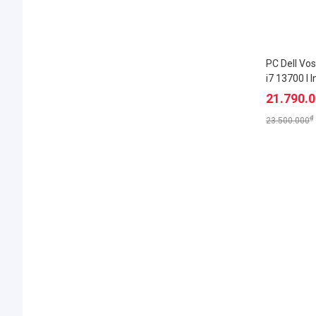
PC Dell Vo
i7 13700 l I
UHD Graphi
21.790.
₫
23.500.000