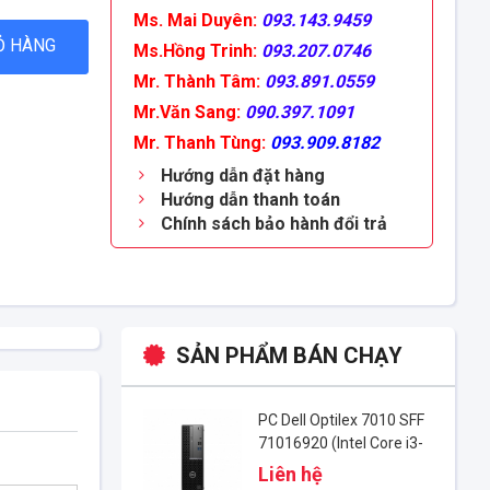
Ms. Mai Duyên:
093.143.9459
Ỏ HÀNG
Ms.Hồng Trinh:
093.207.0746
Mr. Thành Tâm:
093.891.0559
Mr.Văn Sang:
090.397.1091
Mr. Thanh Tùng:
093.909.8182
Hướng dẫn đặt hàng
Hướng dẫn thanh toán
Chính sách bảo hành đổi trả
SẢN PHẨM BÁN CHẠY
PC Dell Optilex 7010 SFF
71016920 (Intel Core i3-
13100 | 8GB | 256GB SSD
Liên hệ
| Ubuntu)