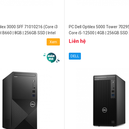
ilex 3000 SFF 71010216 (Core i3
PC Dell Optilex 5000 Tower 70295
el B660 | 8GB | 256GB SSD | Intel
Core i5-12500 | 4GB | 256GB SSD 
cs 730 | Ubuntu)
Liên hệ
Xem
DELL