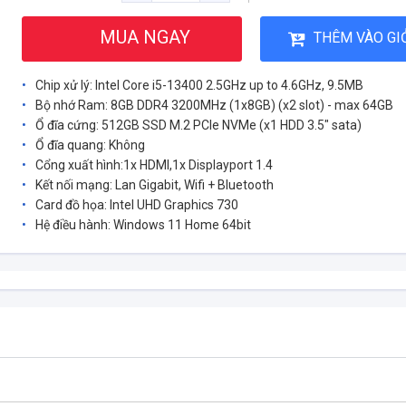
MUA NGAY
THÊM VÀO GI
Chip xử lý: Intel Core i5-13400 2.5GHz up to 4.6GHz, 9.5MB
Bộ nhớ Ram: 8GB DDR4 3200MHz (1x8GB) (x2 slot) - max 64GB
Ổ đĩa cứng: 512GB SSD M.2 PCIe NVMe (x1 HDD 3.5" sata)
Ổ đĩa quang: Không
Cổng xuất hình:1x HDMI,1x Displayport 1.4
Kết nối mạng: Lan Gigabit, Wifi + Bluetooth
Card đồ họa: Intel UHD Graphics 730
Hệ điều hành: Windows 11 Home 64bit