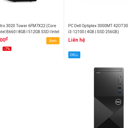
stro 3020 Tower 6FM7X22 (Core
PC Dell Optiplex 3000MT 42OT300
ntel B660 l 8GB l 512GB SSD l Intel
i3-12100 | 4GB | SSD 256GB)
cs 770 l Windows 11)
₫
000
Liên hệ
Xem
-7%
DELL