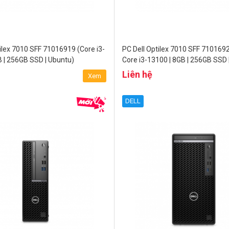
ilex 7010 SFF 71016919 (Core i3-
PC Dell Optilex 7010 SFF 7101692
B | 256GB SSD | Ubuntu)
Core i3-13100 | 8GB | 256GB SSD 
Liên hệ
Xem
DELL