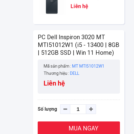
8GB | 512GB SSD | Win 11
Liên hệ
Home)
PC Dell Inspiron 3020 MT
MTI51012W1 (i5 - 13400 | 8GB
| 512GB SSD | Win 11 Home)
Mã sản phẩm :
MT MTI51012W1
Thương hiệu :
DELL
Liên hệ
Số lượng
MUA NGAY