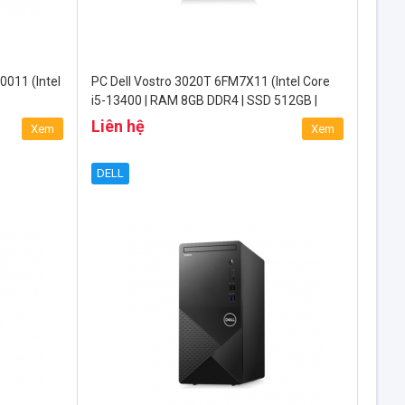
011 (Intel
PC Dell Vostro 3020T 6FM7X11 (Intel Core
i5-13400 | RAM 8GB DDR4 | SSD 512GB |
Windows 11 Home)
Liên hệ
Xem
Xem
DELL