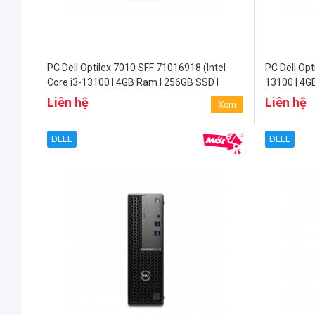
PC Dell Optilex 7010 SFF 71016918 (Intel
PC Dell Opt
Core i3-13100 I 4GB Ram I 256GB SSD I
13100 | 4G
Ubuntu)
Liên hệ
Liên hệ
Xem
DELL
DELL