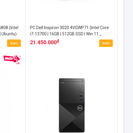
808 (Intel
PC Dell Inspiron 3020 4VGWP71 (Intel Core
| Ubuntu)
i7-13700 | 16GB | 512GB SSD | Win 11 _
Office 2021 | WiFi)
₫
21.450.000
Xem
Xem