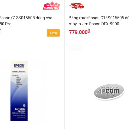
Epson C13S015508 dùng cho
Băng mực Epson C13S015505 dù
80 Pro
máy in kim Epson DFX-9000
₫
₫
779.000
Xem
Epson