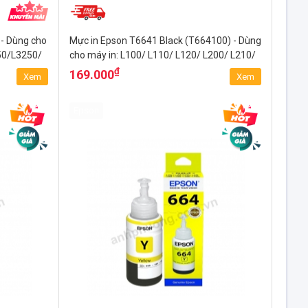
- Dùng cho
Mực in Epson T6641 Black (T664100) - Dùng
50/L3250/
cho máy in: L100/ L110/ L120/ L200/ L210/
L220/...
₫
169.000
Xem
Xem
Epson