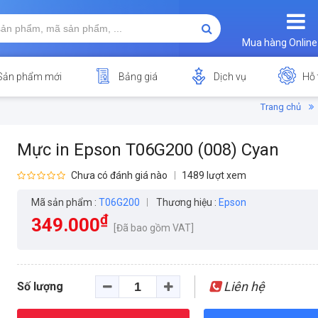
Mua hàng Online
Sản phẩm mới
Bảng giá
Dịch vụ
Hỗ 
Trang chủ
Mực in Epson T06G200 (008) Cyan
Chưa có đánh giá nào
1489 lượt xem
Mã sản phẩm :
T06G200
Thương hiệu :
Epson
₫
349.000
[Đã bao gồm VAT]
Liên hệ
Số lượng