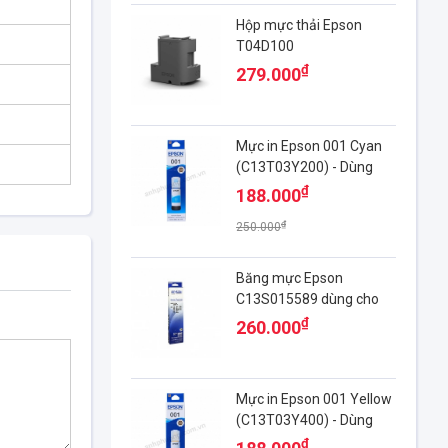
Hộp mực thải Epson
T04D100
₫
279.000
Mực in Epson 001 Cyan
(C13T03Y200) - Dùng
cho máy in:
₫
188.000
Epson L4150, L4160, L6160, L617
₫
250.000
Băng mực Epson
C13S015589 dùng cho
máy in Epson LQ590/
₫
260.000
LQ590II
Mực in Epson 001 Yellow
(C13T03Y400) - Dùng
cho máy in:
₫