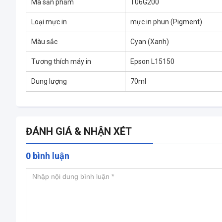
Mã sản phẩm
T06G200
Loại mực in
mực in phun (Pigment)
Màu sắc
Cyan (Xanh)
Tương thích máy in
Epson L15150
Dung lượng
70ml
ĐÁNH GIÁ & NHẬN XÉT
0 bình luận