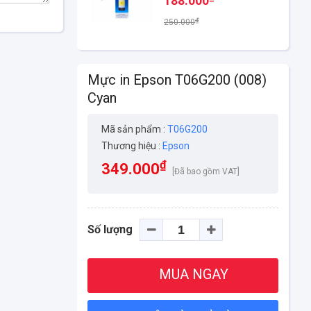
188.000
Epson L4150, L4160, L6160, L617
₫
250.000
Mực in Epson T06G200 (008)
Cyan
Mã sản phẩm :
T06G200
Thương hiệu :
Epson
₫
349.000
[Đã bao gồm VAT]
Số lượng
MUA NGAY