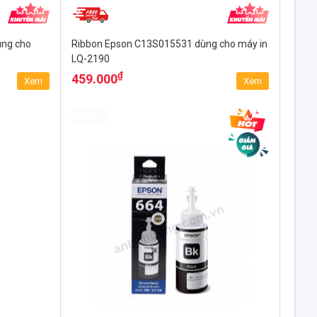
ng cho
Ribbon Epson C13S015531 dùng cho máy in
LQ-2190
₫
459.000
Xem
Xem
Epson