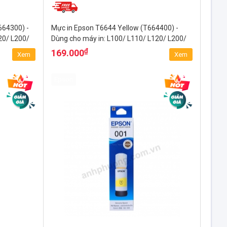
664300) -
Mực in Epson T6644 Yellow (T664400) -
20/ L200/
Dùng cho máy in: L100/ L110/ L120/ L200/
L210/ L220/...
₫
169.000
Xem
Xem
Epson