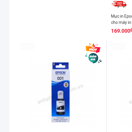
Mực in Eps
cho máy in
L220/...
169.000
Epson
Epson