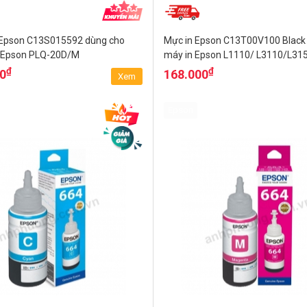
Epson C13S015592 dùng cho
Mực in Epson C13T00V100 Black 
m Epson PLQ-20D/M
máy in Epson L1110/ L3110/L31
L1250/ L3210/ L1210
₫
₫
00
168.000
Xem
Epson