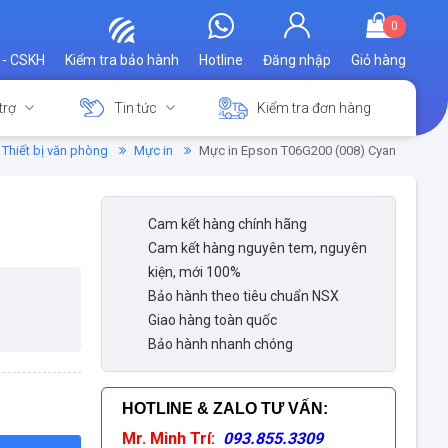
0
 - CSKH
Kiểm tra bảo hành
Hotline
Đăng nhập
Giỏ hàng
trợ
Tin tức
Kiểm tra đơn hàng
Thiết bị văn phòng
Mực in
Mực in Epson T06G200 (008) Cyan
Cam kết hàng chính hãng
Cam kết hàng nguyên tem, nguyên
kiện, mới 100%
Bảo hành theo tiêu chuẩn NSX
Giao hàng toàn quốc
Bảo hành nhanh chóng
HOTLINE & ZALO TƯ VẤN
:
Mr. Minh Trí:
093.855.3309