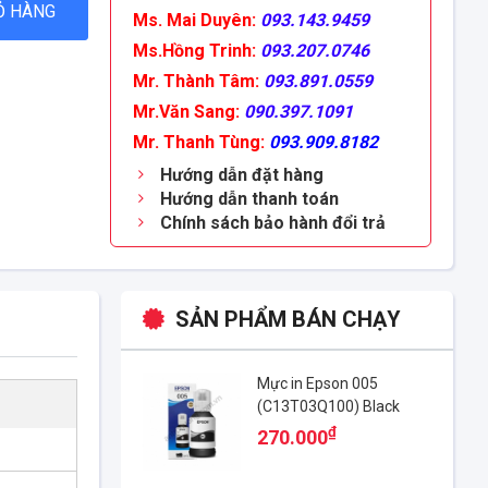
Ỏ HÀNG
Ms. Mai Duyên:
093.143.9459
Ms.Hồng Trinh:
093.207.0746
Mr. Thành Tâm:
093.891.0559
Mr.Văn Sang:
090.397.1091
Mr. Thanh Tùng:
093.909.8182
Hướng dẫn đặt hàng
Hướng dẫn thanh toán
Chính sách bảo hành đổi trả
SẢN PHẨM BÁN CHẠY
Mực in Epson 005
(C13T03Q100) Black
₫
270.000