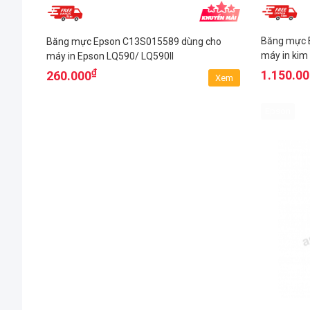
Băng mực 
Băng mực Epson C13S015589 dùng cho
máy in ki
máy in Epson LQ590/ LQ590II
₫
1.150.0
260.000
Xem
Epson