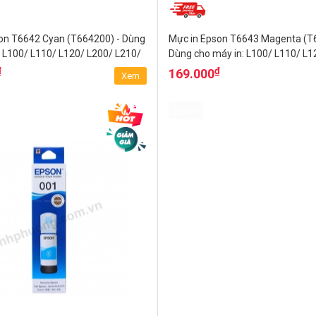
on T6642 Cyan (T664200) - Dùng
Mực in Epson T6643 Magenta (T
: L100/ L110/ L120/ L200/ L210/
Dùng cho máy in: L100/ L110/ L1
L210/ L220/...
₫
₫
169.000
Xem
Epson