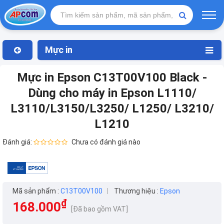
Mực in
Mực in Epson C13T00V100 Black -
Dùng cho máy in Epson L1110/
L3110/L3150/L3250/ L1250/ L3210/
L1210
Đánh giá:
Chưa có đánh giá nào
Mã sản phẩm :
C13T00V100
Thương hiệu :
Epson
₫
168.000
[Đã bao gồm VAT]