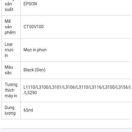
sản
EPSON
xuất
Mã
sản
CT00V100
phẩm
Loại
mực
Mực in phun
in
Màu
Black (Đen)
sắc
Tương
L1110/L3100/L3101/L3106/L3110/L3116/L3150/L3156/
thích
/L5290
máy in
Dung
65ml
lượng