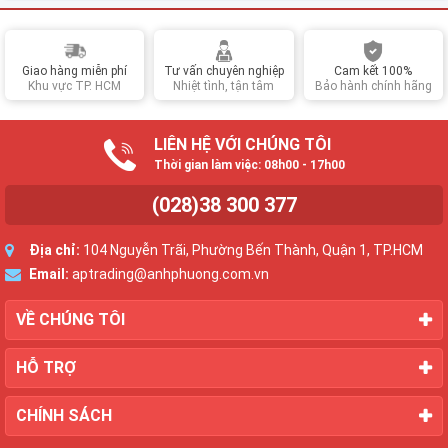
Epson L800,
L805, L810,
L850, L1800
Giao hàng miễn phí
Tư vấn chuyên nghiệp
Cam kết 100%
Khu vực TP. HCM
Nhiệt tình, tận tâm
Bảo hành chính hãng
LIÊN HỆ VỚI CHÚNG TÔI
Thời gian làm việc: 08h00 - 17h00
(028)38 300 377
Địa chỉ:
104 Nguyễn Trãi, Phường Bến Thành, Quận 1, TP.HCM
Email:
aptrading@anhphuong.com.vn
VỀ CHÚNG TÔI
HỖ TRỢ
CHÍNH SÁCH