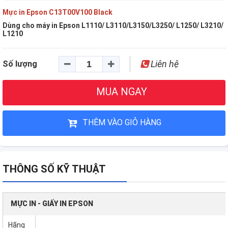
Mực in Epson C13T00V100 Black
Dùng cho máy in Epson L1110/ L3110/L3150/L3250/ L1250/ L3210/
L1210
Liên hệ
Số lượng
MUA NGAY
THÊM VÀO GIỎ HÀNG
THÔNG SỐ KỸ THUẬT
MỰC IN - GIẤY IN EPSON
Hãng