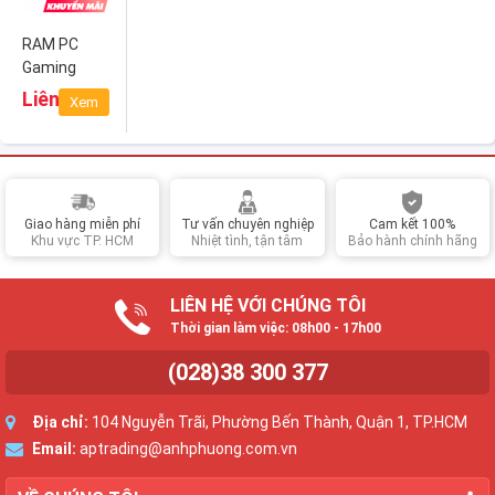
RAM PC
Gaming
TEAMGROUP
Liên hệ
Xem
Zeus 16GB
DDR4 Bus
2666
(TTZD416G2666HC1901)
Giao hàng miễn phí
Tư vấn chuyên nghiệp
Cam kết 100%
Khu vực TP. HCM
Nhiệt tình, tận tâm
Bảo hành chính hãng
LIÊN HỆ VỚI CHÚNG TÔI
Thời gian làm việc: 08h00 - 17h00
(028)38 300 377
Địa chỉ:
104 Nguyễn Trãi, Phường Bến Thành, Quận 1, TP.HCM
Email:
aptrading@anhphuong.com.vn