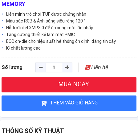
MEMORY
Liên minh trò chơi TUF được chứng nhận
Màu sắc RGB & Ánh sáng siêu rộng 120 °
Hỗ trợ Intel XMP3.0 để ép xung một lần nhấp
Tăng cường thiết kế làm mát PMIC
ECC on-die cho hiệu suất hệ thống ổn định, đáng tin cậy
IC chất lượng cao
Liên hệ
Số lượng
MUA NGAY
THÊM VÀO GIỎ HÀNG
THÔNG SỐ KỸ THUẬT