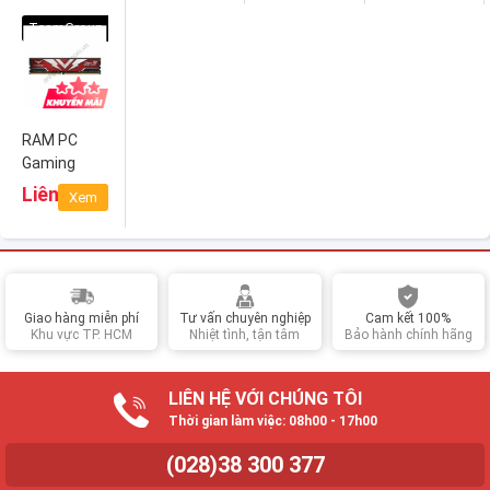
2666
3200
3200
DDR4 Bus
TeamGroup
(TED416G2666C1901)
(TED48G3200C2201)
(TED416G3200C2201)
2666
(TTZD48G2666
RAM PC
Gaming
TEAMGROUP
Liên hệ
Xem
Zeus 16GB
DDR4 Bus
2666
(TTZD416G2666HC1901)
Giao hàng miễn phí
Tư vấn chuyên nghiệp
Cam kết 100%
Khu vực TP. HCM
Nhiệt tình, tận tâm
Bảo hành chính hãng
LIÊN HỆ VỚI CHÚNG TÔI
Thời gian làm việc: 08h00 - 17h00
(028)38 300 377