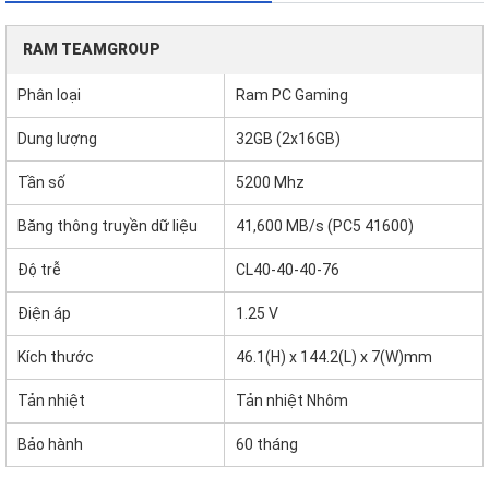
RAM TEAMGROUP
Phân loại
Ram PC Gaming
Dung lượng
32GB (2x16GB)
Tần số
5200 Mhz
Băng thông truyền dữ liệu
41,600 MB/s (PC5 41600)
Độ trễ
CL40-40-40-76
Điện áp
1.25 V
Kích thước
46.1(H) x 144.2(L) x 7(W)mm
Tản nhiệt
Tản nhiệt Nhôm
Bảo hành
60 tháng