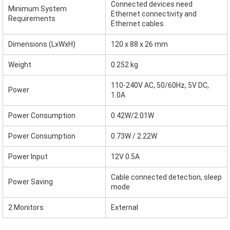
Connected devices need
Minimum System
Ethernet connectivity and
Requirements
Ethernet cables
Dimensions (LxWxH)
120 x 88 x 26 mm
Weight
0.252 kg
110-240V AC, 50/60Hz, 5V DC,
Power
1.0A
Power Consumption
0.42W/2.01W
Power Consumption
0.73W / 2.22W
Power Input
12V 0.5A
Cable connected detection, sleep
Power Saving
mode
2 Monitors
External