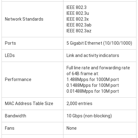
IEEE 802.3
IEEE 802.3u
Network Standards
IEEE 802.3x
IEEE 802.3ab
IEEE 802.3az
Ports
5 Gigabit Ethernet (10/100/1000)
LEDs
Link and activity indicators
Full line rate and forwarding rate
of 64B frame at:
Performance
1.488Mpps for 1000M port
0.1488Mpps for 100M port
0.01488Mpps for 10M port
MAC Address Table Size
2,000 entries
Bandwidth
10 Gbps (non-blocking)
Fans
None