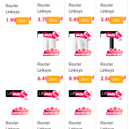
Router
Router
Router
Router
Linksys
Linksys
Linksys
Linksys
WHW0102-
WHW0103-
WHW0301-
WHW0101-
₫
₫
₫
₫
3.790.000
5.490.000
3.490.000
1.990.000
Xem
Xem
Xem
Xem
AH Velop
AH Velop
AH Velop
AH Velop
Intelligent
Intelligent
Intelligent
Intelligent
LINKSYS
LINKSYS
LINKSYS
Mesh WiFi
Mesh WiFi
Mesh WiFi
Mesh WiFi
System, 2-
System, 3-
System,
System, 1-
Pack White
Pack White
Tri-Band, 1-
Pack White
(AC1300)
(AC1300)
Pack White
(AC1300)
(AC2200)
Router
Router
Router
Linksys
Linksys
Linksys
WHW0302-
WHW0303-
E7350 Dual-
₫
₫
₫
6.490.000
8.990.000
2.549.000
Xem
Xem
Xem
AH Velop
AH Velop
Band
Intelligent
Intelligent
AX1800 WiFi
LINKSYS
LINKSYS
LINKSYS
LINKSYS
Mesh WiFi
Mesh WiFi
6
System,
System,
Tri-Band, 2-
Tri-Band, 3-
Pack White
Pack White
(AC2200)
(AC2200)
Router
Router
Router
Router
Linksys
Linksys
Linksys
Linksys