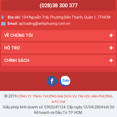
(028)38 300 377
Địa chỉ:
104 Nguyễn Trãi, Phường Bến Thành, Quận 1, TP.HCM
Email:
aptrading@anhphuong.com.vn
VỀ CHÚNG TÔI
HỖ TRỢ
CHÍNH SÁCH
© 2019
CÔNG TY TNHH THƯƠNG MẠI DỊCH VỤ TIN HỌC ANH PHƯƠNG
A.P.C.O.M
Giấy phép kinh doanh số: 0303241124. Cấp ngày 15/04/2004 bởi Sở
Kế hoạch và Đầu Tư TP. HCM.