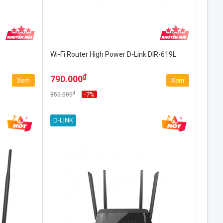
Wi-Fi Router High Power D-Link DIR-619L
₫
790.000
Xem
Xem
₫
-7%
850.000
D-LINK