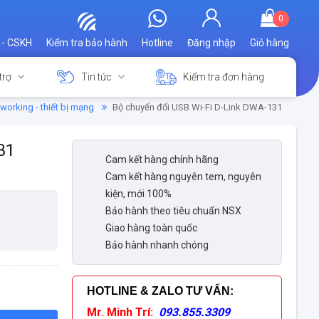
0
 - CSKH
Kiểm tra bảo hành
Hotline
Đăng nhập
Giỏ hàng
trợ
Tin tức
Kiểm tra đơn hàng
working - thiết bị mạng
Bộ chuyển đổi USB Wi-Fi D-Link DWA-131
31
Cam kết hàng chính hãng
Cam kết hàng nguyên tem, nguyên
kiện, mới 100%
Bảo hành theo tiêu chuẩn NSX
Giao hàng toàn quốc
Bảo hành nhanh chóng
HOTLINE & ZALO TƯ VẤN
:
Mr. Minh Trí:
093.855.3309