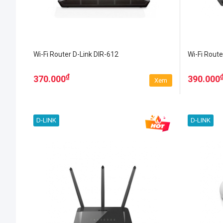
Wi-Fi Router D-Link DIR-612
Wi-Fi Route
₫
370.000
390.000
Xem
D-LINK
D-LINK