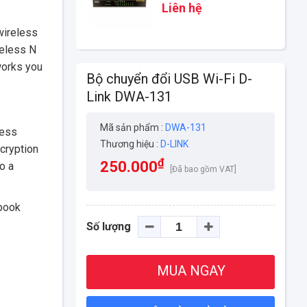
1008PA
Liên hệ
wireless
reless N
works you
Bộ chuyển đổi USB Wi-Fi D-
Link DWA-131
Mã sản phẩm :
DWA-131
less
Thương hiệu :
D-LINK
cryption
₫
250.000
o a
[Đã bao gồm VAT]
ebook
Số lượng
MUA NGAY