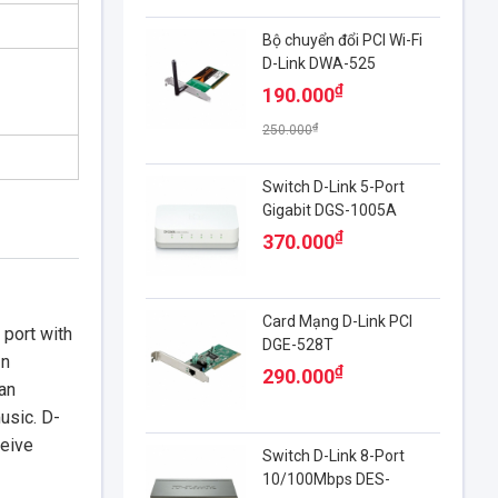
Bộ chuyển đổi PCI Wi-Fi
D-Link DWA-525
₫
190.000
₫
250.000
Switch D-Link 5-Port
Gigabit DGS-1005A
₫
370.000
Card Mạng D-Link PCI
 port with
DGE-528T
1n
₫
290.000
an
usic. D-
ceive
Switch D-Link 8-Port
10/100Mbps DES-