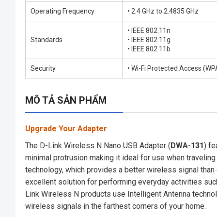
Operating Frequency
• 2.4 GHz to 2.4835 GHz
• IEEE 802.11n
Standards
• IEEE 802.11g
• IEEE 802.11b
Security
• Wi-Fi Protected Access (W
MÔ TẢ SẢN PHẨM
Upgrade Your Adapter
The D-Link Wireless N Nano USB Adapter (
DWA-131
) f
minimal protrusion making it ideal for use when traveli
technology, which provides a better wireless signal tha
excellent solution for performing everyday activities suc
Link Wireless N products use Intelligent Antenna technol
wireless signals in the farthest corners of your home.