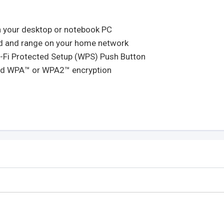
th your desktop or notebook PC
ed and range on your home network
i-Fi Protected Setup (WPS) Push Button
ced WPA™ or WPA2™ encryption