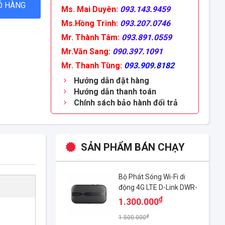
Ỏ HÀNG
Ms. Mai Duyên:
093.143.9459
Ms.Hồng Trinh:
093.207.0746
Mr. Thành Tâm:
093.891.0559
Mr.Văn Sang:
090.397.1091
Mr. Thanh Tùng:
093.909.8182
Hướng dẫn đặt hàng
Hướng dẫn thanh toán
Chính sách bảo hành đổi trả
SẢN PHẨM BÁN CHẠY
Bộ Phát Sóng Wi-Fi di
động 4G LTE D-Link DWR-
932C
₫
1.300.000
₫
1.500.000