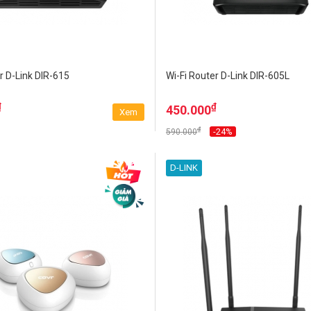
r D-Link DIR-615
Wi-Fi Router D-Link DIR-605L
₫
₫
450.000
Xem
₫
-24%
590.000
D-LINK