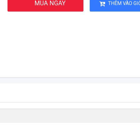
MUA NGAY
THÊM VÀO GI