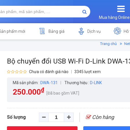
Mua hàng Online
Sản phẩm mới
Bảng giá
Dịch vụ
Hỗ 
Trang chủ
Net
Bộ chuyển đổi USB Wi-Fi D-Link DWA-1
Chưa có đánh giá nào
3345 lượt xem
Mã sản phẩm :
DWA-131
Thương hiệu :
D-LINK
₫
250.000
[Đã bao gồm VAT]
Còn hàng
Số lượng