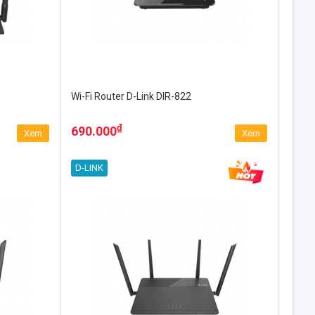
Wi-Fi Router D-Link DIR-822
₫
690.000
Xem
Xem
D-LINK