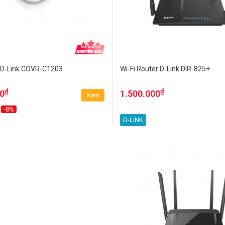
 D-Link COVR-C1203
Wi-Fi Router D-Link DIR-825+
₫
₫
00
1.500.000
Xem
-8%
D-LINK