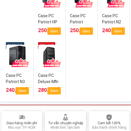
Case PC
Case PC
Case PC
Patriot HP
Patriot
Patriot N2
201
H401
₫
₫
₫
250.000
250.000
240.000
Xem
Xem
Xem
PATRIOT
DELUXE
Case PC
Case PC
Patriot N3
Deluxe MN-
01
₫
₫
240.000
280.000
Xem
Xem
Giao hàng miễn phí
Tư vấn chuyên nghiệp
Cam kết 100%
Khu vực TP. HCM
Nhiệt tình, tận tâm
Bảo hành chính hãng