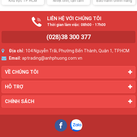
Khu vực TP. HCM
Nhiệt tình, tận tâm
Bảo hành chính hãng
LIÊN HỆ VỚI CHÚNG TÔI
Thời gian làm việc: 08h00 - 17h00
(028)38 300 377
Địa chỉ:
104 Nguyễn Trãi, Phường Bến Thành, Quận 1, TP.HCM
Email:
aptrading@anhphuong.com.vn
VỀ CHÚNG TÔI
HỖ TRỢ
CHÍNH SÁCH