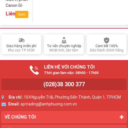
Canon GI-
790 BK
Liên hệ
Xem
(Black)
Giao hàng miễn phí
Tư vấn chuyên nghiệp
Cam kết 100%
Khu vực TP. HCM
Nhiệt tình, tận tâm
Bảo hành chính hãng
LIÊN HỆ VỚI CHÚNG TÔI
Thời gian làm việc: 08h00 - 17h00
(028)38 300 377
Địa chỉ:
104 Nguyễn Trãi, Phường Bến Thành, Quận 1, TP.HCM
Email:
aptrading@anhphuong.com.vn
VỀ CHÚNG TÔI