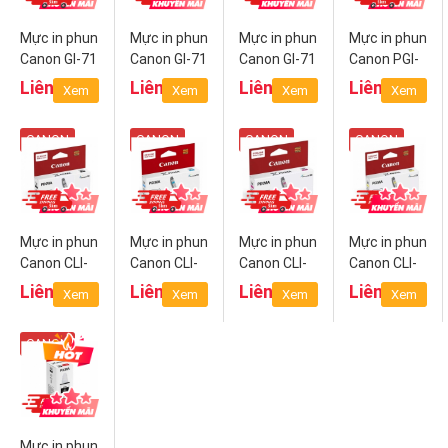
Mực in phun
Mực in phun
Mực in phun
Mực in phun
Canon GI-71
Canon GI-71
Canon GI-71
Canon PGI-
C (Cyan)
M
Y (Yellow)
780 BK
Liên hệ
Liên hệ
Liên hệ
Liên hệ
Xem
Xem
Xem
Xem
(Magenta)
(Pigment
Black)
CANON
CANON
CANON
CANON
Mực in phun
Mực in phun
Mực in phun
Mực in phun
Canon CLI-
Canon CLI-
Canon CLI-
Canon CLI-
781 BK
781 C
781 M
781 Y
Liên hệ
Liên hệ
Liên hệ
Liên hệ
Xem
Xem
Xem
Xem
(Black)
(Cyan)
(Magenta)
(Yellow)
CANON
Mực in phun