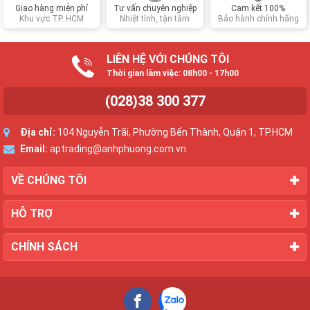
Giao hàng miễn phí
Tư vấn chuyên nghiệp
Cam kết 100%
Khu vực TP. HCM
Nhiệt tình, tận tâm
Bảo hành chính hãng
LIÊN HỆ VỚI CHÚNG TÔI
Thời gian làm việc: 08h00 - 17h00
(028)38 300 377
Địa chỉ:
104 Nguyễn Trãi, Phường Bến Thành, Quận 1, TP.HCM
Email:
aptrading@anhphuong.com.vn
VỀ CHÚNG TÔI
HỖ TRỢ
CHÍNH SÁCH