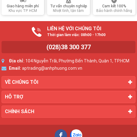
gia
Giao hàng miễn phí
Tư vấn chuyên nghiệp
Cam kết 100%
Khu vực TP. HCM
Nhiệt tình, tận tâm
Bảo hành chính hãng
LIÊN HỆ VỚI CHÚNG TÔI
Thời gian làm việc: 08h00 - 17h00
(028)38 300 377
Địa chỉ:
104 Nguyễn Trãi, Phường Bến Thành, Quận 1, TP.HCM
Email:
aptrading@anhphuong.com.vn
VỀ CHÚNG TÔI
HỖ TRỢ
CHÍNH SÁCH