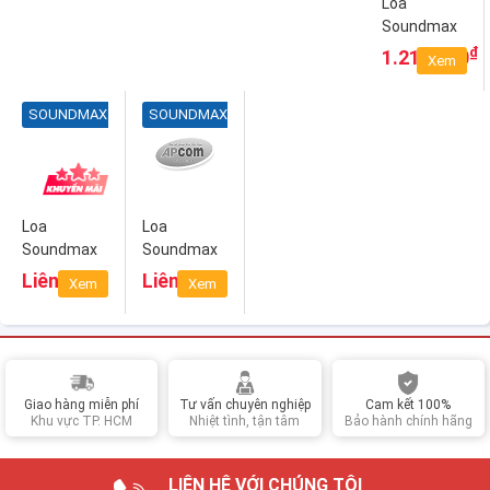
Loa
Soundmax
A4000 - Âm
₫
1.210.000
Xem
thanh cực
chất với vẻ
SOUNDMAX
SOUNDMAX
ngoài cổ
điển
Loa
Loa
Soundmax
Soundmax
A8910 -
B60 - Chìm
Liên hệ
Liên hệ
Xem
Xem
Mang cả
đắm trong
rạp hát về
không gian
nhà
giải trí như
rạp hát tại
gia
Giao hàng miễn phí
Tư vấn chuyên nghiệp
Cam kết 100%
Khu vực TP. HCM
Nhiệt tình, tận tâm
Bảo hành chính hãng
LIÊN HỆ VỚI CHÚNG TÔI