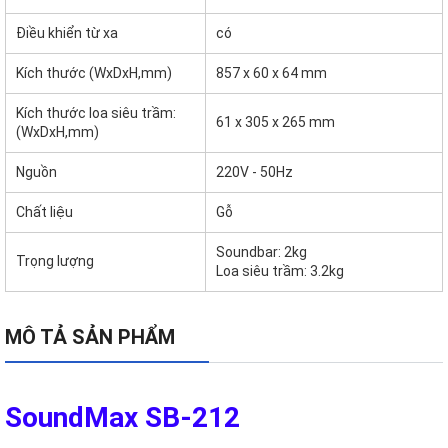
Điều khiển từ xa
có
Kích thước (WxDxH,mm)
857 x 60 x 64 mm
Kích thước loa siêu trầm:
61 x 305 x 265 mm
(WxDxH,mm)
Nguồn
220V - 50Hz
Chất liệu
Gỗ
Soundbar: 2kg
Trọng lượng
Loa siêu trầm: 3.2kg
MÔ TẢ SẢN PHẨM
SoundMax SB-212