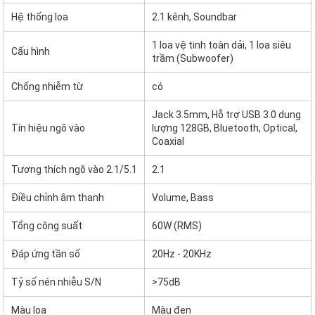
Hệ thống loa
2.1 kênh, Soundbar
1 loa vệ tinh toàn dải, 1 loa siêu
Cấu hình
trầm (Subwoofer)
Chống nhiễm từ
có
Jack 3.5mm, Hỗ trợ USB 3.0 dung
Tín hiệu ngõ vào
lượng 128GB, Bluetooth, Optical,
Coaxial
Tương thích ngõ vào 2.1/5.1
2.1
Điều chỉnh âm thanh
Volume, Bass
Tổng công suất
60W (RMS)
Đáp ứng tần số
20Hz - 20KHz
Tỷ số nén nhiễu S/N
>75dB
Màu loa
Màu đen