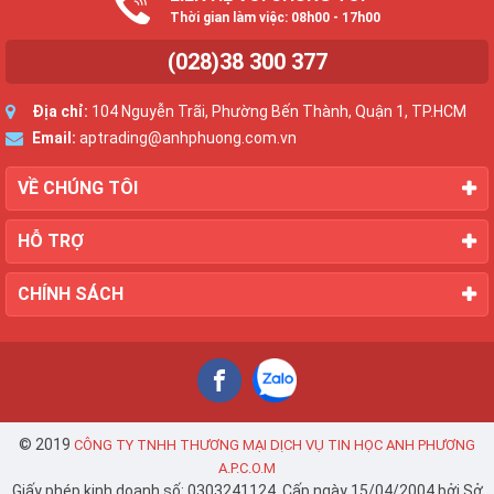
Thời gian làm việc: 08h00 - 17h00
(028)38 300 377
Địa chỉ:
104 Nguyễn Trãi, Phường Bến Thành, Quận 1, TP.HCM
Email:
aptrading@anhphuong.com.vn
VỀ CHÚNG TÔI
HỖ TRỢ
CHÍNH SÁCH
© 2019
CÔNG TY TNHH THƯƠNG MẠI DỊCH VỤ TIN HỌC ANH PHƯƠNG
A.P.C.O.M
Giấy phép kinh doanh số: 0303241124. Cấp ngày 15/04/2004 bởi Sở