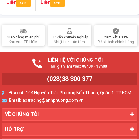
Liên hệ
Liên hệ
Xem
Xem
Mang cả
đắm trong
rạp hát về
không gian
nhà
giải trí như
rạp hát tại
gia
Giao hàng miễn phí
Tư vấn chuyên nghiệp
Cam kết 100%
Khu vực TP. HCM
Nhiệt tình, tận tâm
Bảo hành chính hãng
LIÊN HỆ VỚI CHÚNG TÔI
Thời gian làm việc: 08h00 - 17h00
(028)38 300 377
Địa chỉ:
104 Nguyễn Trãi, Phường Bến Thành, Quận 1, TP.HCM
Email:
aptrading@anhphuong.com.vn
VỀ CHÚNG TÔI
HỖ TRỢ