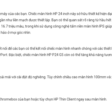
máy của các bạn. Chiếc màn hình HP 24 inch này sở hữu thiết kế hiện đại
ần như liền mạch được thiết lập. Bạn có thể quan sát rõ ràng từ hầu hết
ạo 16.7 triệu màu, trong khi sử dụng công nghệ tấm nền màn hình IPS giú
 hảo ở mọi góc nhìn.
t nối để các bạn có thể kết nối chiếc màn hình nhanh chóng với các thiết 
ort. Đặc biệt, chiếc màn hình HP P24 G5 còn có thể tăng khả năng tương
oải mái với cài đặt độ nghiêng. Tùy chỉnh chiều cao màn hình 100mm và 
 Chromebox của bạn hoặc tùy chọn HP Thin Client ngay sau màn hình.