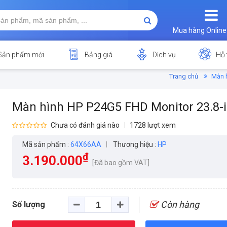
Mua hàng Online
Sản phẩm mới
Bảng giá
Dịch vụ
Hỗ 
Trang chủ
Màn h
Màn hình HP P24G5 FHD Monitor 23.8-i
Chưa có đánh giá nào
1728 lượt xem
Mã sản phẩm :
64X66AA
Thương hiệu :
HP
₫
3.190.000
[Đã bao gồm VAT]
Còn hàng
Số lượng