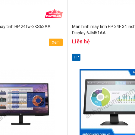
máy tính HP 24fw-3KS63AA
Màn hình máy tính HP 34F 34 inc
Display 6JM51AA
Liên hệ
Xem
HP