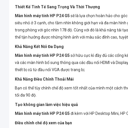
Thiết Kế Tinh Tế Sang Trọng Và Thời Thượng
Màn hình máy tính HP P24 G5
sẽ là lựa chọn hoàn hảo cho góc 
siêu nhỏ ở 3 cạnh, cho tầm nhìn không giới hạn và đa màn hình g
trong phòng với góc nhìn 178 độ. Cùng với đó là khả năng tái t
thể tận hưởng được những hình ảnh với màu sắc đỉnh cao, tuyệt
Khả Năng Kết Nối Đa Dạng
Màn hình máy tính HP P24 G5
sở hữu cực kì đầy đủ các cổng kế
và các màn hình bổ sung thông qua các đầu nối HDMI và DisplayP
thiết bị cũ từ đầu nối VGA được trang bị.
Khả Năng Điều Chỉnh Thoải Mái
Bạn có thể tùy chỉnh chế độ xem tốt nhất của mình một cách th
tối đa 90 độ.
Tạo không gian làm việc hiệu quả
Màn hình máy tính HP P24 G5
đi kèm với HP Desktop Mini, HP
Điều chỉnh chế độ xem của bạn