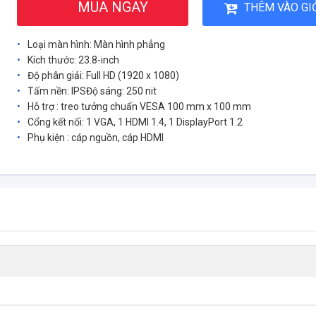
MUA NGAY
THÊM VÀO GI
Loại màn hình: Màn hình phẳng
Kích thước: 23.8-inch
Độ phân giải: Full HD (1920 x 1080)
Tấm nền: IPSĐộ sáng: 250 nit
Hỗ trợ : treo tưởng chuẩn VESA 100 mm x 100 mm
Cổng kết nối: 1 VGA, 1 HDMI 1.4, 1 DisplayPort 1.2
Phụ kiện : cáp nguồn, cáp HDMI