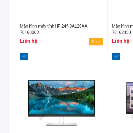
Màn hình máy tính HP 24f-3AL28AA
Màn hình 
70160063
70162450
Liên hệ
Liên hệ
Xem
HP
HP