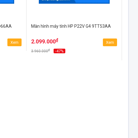
RD66AA
Màn hình máy tính HP P22V G4 9TT53AA
₫
2.099.000
Xem
Xem
₫
-47%
3.960.000