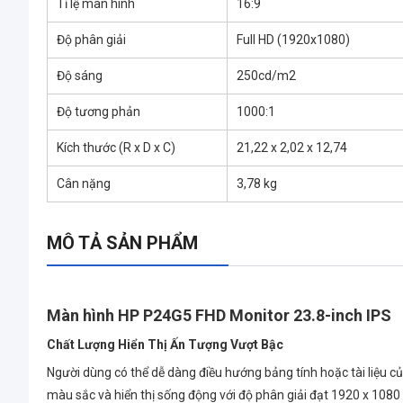
Tỉ lệ màn hình
16:9
Độ phân giải
Full HD (1920x1080)
Độ sáng
250cd/m2
Độ tương phản
1000:1
Kích thước (R x D x C)
21,22 x 2,02 x 12,74
Cân nặng
3,78 kg
MÔ TẢ SẢN PHẨM
Màn hình HP P24G5 FHD Monitor 23.8-inch IPS
Chất Lượng Hiển Thị Ấn Tượng Vượt Bậc
Người dùng có thể dễ dàng điều hướng bảng tính hoặc tài liệu củ
màu sắc và hiển thị sống động với độ phân giải đạt 1920 x 1080 