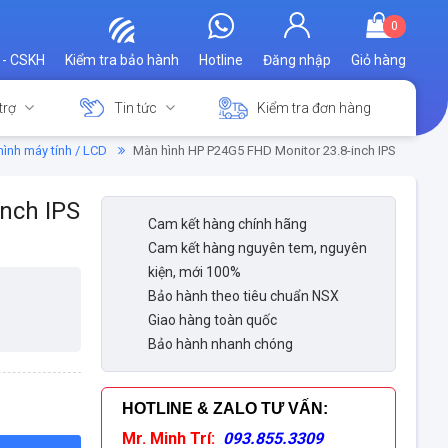
0
 - CSKH
Kiểm tra bảo hành
Hotline
Đăng nhập
Giỏ hàng
trợ
Tin tức
Kiểm tra đơn hàng
ình máy tính / LCD
Màn hình HP P24G5 FHD Monitor 23.8-inch IPS
nch IPS
Cam kết hàng chính hãng
Cam kết hàng nguyên tem, nguyên
kiện, mới 100%
Bảo hành theo tiêu chuẩn NSX
Giao hàng toàn quốc
Bảo hành nhanh chóng
HOTLINE & ZALO TƯ VẤN
:
Mr. Minh Trí:
093.855.3309