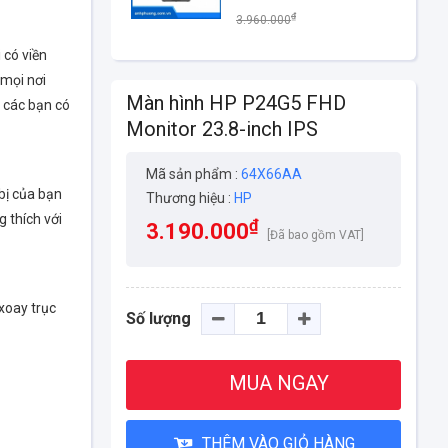
₫
3.960.000
 có viền
 mọi nơi
Màn hình HP P24G5 FHD
p các bạn có
Monitor 23.8-inch IPS
Mã sản phẩm :
64X66AA
bị của bạn
Thương hiệu :
HP
 thích với
₫
3.190.000
[Đã bao gồm VAT]
xoay trục
Số lượng
MUA NGAY
THÊM VÀO GIỎ HÀNG