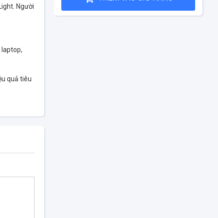
ight. Người
 laptop,
ệu quả tiêu