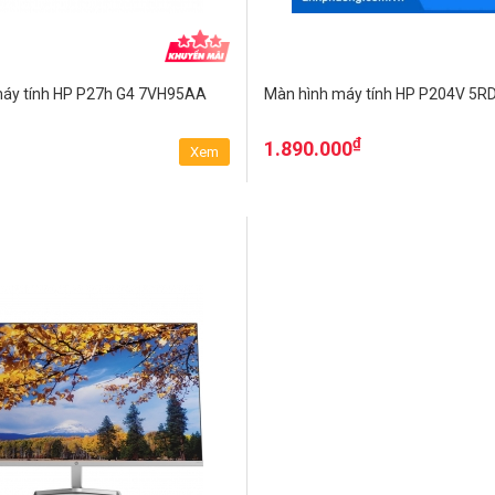
máy tính HP P27h G4 7VH95AA
Màn hình máy tính HP P204V 5
₫
1.890.000
Xem