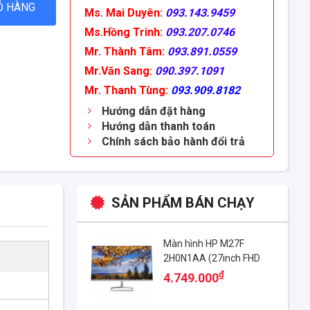
Ỏ HÀNG
Ms. Mai Duyên:
093.143.9459
Ms.Hồng Trinh:
093.207.0746
Mr. Thành Tâm:
093.891.0559
Mr.Văn Sang:
090.397.1091
Mr. Thanh Tùng:
093.909.8182
Hướng dẫn đặt hàng
Hướng dẫn thanh toán
Chính sách bảo hành đổi trả
SẢN PHẨM BÁN CHẠY
Màn hình HP M27F
2H0N1AA (27inch FHD
1920 x 1080 I IPS I 75hz)
₫
4.749.000