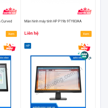
h Curved
Màn hình máy tính HP P19b 9TY83AA
Liên hệ
Xem
Xem
HP