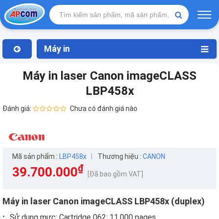
Máy in
Máy in laser Canon imageCLASS
LBP458x
Đánh giá:
Chưa có đánh giá nào
Mã sản phẩm :
LBP458x
Thương hiệu :
CANON
₫
39.700.000
[Đã bao gồm VAT]
Máy in laser Canon imageCLASS LBP458x (duplex)
Sử dụng mực: Cartridge 062: 11,000 pages