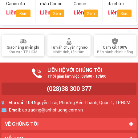
Canon đa
màu Canon
Canon
đa chức
chức năng
imageCLASS
PIXMA
năng có Fax
Liên hệ
Liên hệ
Liên hệ
Liên hệ
Xem
Xem
Xem
Xem
Pixma
LBP621Cw
iX6770
Canon
G3060 (In,
imageCLASS
Quét, Sao
MF543x (In,
chép)
Sao chép,
Quét, Fax)
Giao hàng miễn phí
Tư vấn chuyên nghiệp
Cam kết 100%
Khu vực TP. HCM
Nhiệt tình, tận tâm
Bảo hành chính hãng
LIÊN HỆ VỚI CHÚNG TÔI
Thời gian làm việc: 08h00 - 17h00
(028)38 300 377
Địa chỉ:
104 Nguyễn Trãi, Phường Bến Thành, Quận 1, TP.HCM
Email:
aptrading@anhphuong.com.vn
VỀ CHÚNG TÔI