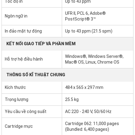
Tốc độ in
Up to 43 ppm
UFR II, PCL 6, Adobe®
Ngôn ngữ in
PostScript® 3™
In đảo mặt tự động
Up to 43 ppm (21.5 spm)
KẾT NỐI GIAO TIẾP VÀ PHẦN MỀM
Windows®, Windows Server®,
Hỗ trợ hệ điều hành
Mac® OS, Linux, Chrome OS
THÔNG SỐ KĨ THUẬT CHUNG
Kích thước
484 x 565 x 297 mm
Trọng lượng
25.5 kg
Yêu cầu về công suất
AC 220 - 240 V, 50/60 Hz
Cartridge 062: 11,000 pages
Cartridge mực
(Bundled: 6,400 pages)