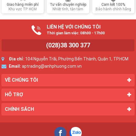
Giao hàng miễn phí
Tư vấn chuyên nghiệp
Cam kết 100%
Khu vực TP. HCM
Nhiệt tình, tận tâm
Bảo hành chính hãng
LIÊN HỆ VỚI CHÚNG TÔI
Thời gian làm việc: 08h00 - 17h00
(028)38 300 377
Địa chỉ:
104 Nguyễn Trãi, Phường Bến Thành, Quận 1, TP.HCM
Email:
aptrading@anhphuong.com.vn
VỀ CHÚNG TÔI
HỖ TRỢ
CHÍNH SÁCH