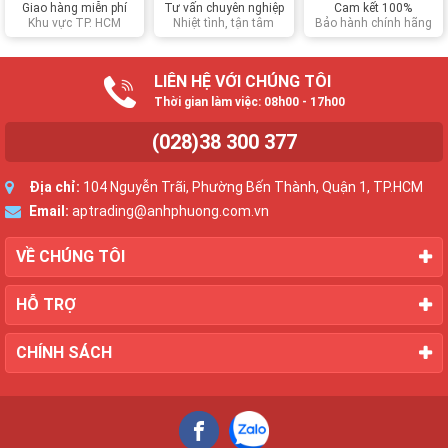
Giao hàng miễn phí
Tư vấn chuyên nghiệp
Cam kết 100%
Khu vực TP. HCM
Nhiệt tình, tận tâm
Bảo hành chính hãng
LIÊN HỆ VỚI CHÚNG TÔI
Thời gian làm việc: 08h00 - 17h00
(028)38 300 377
Địa chỉ:
104 Nguyễn Trãi, Phường Bến Thành, Quận 1, TP.HCM
Email:
aptrading@anhphuong.com.vn
VỀ CHÚNG TÔI
HỖ TRỢ
CHÍNH SÁCH