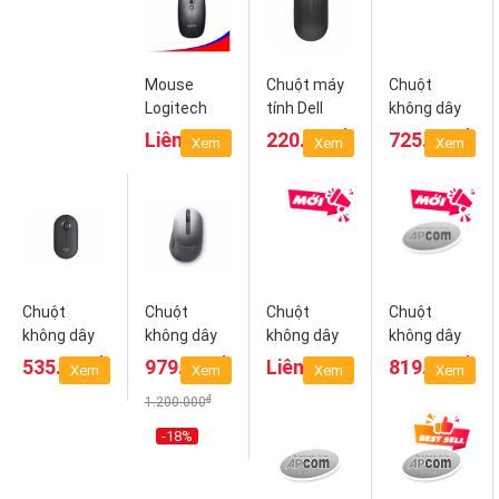
Mouse
Chuột máy
Chuột
Logitech
tính Dell
không dây
M557
MS116
Logitech
₫
₫
Liên hệ
220.000
725.000
Xem
Xem
Xem
Bluetooth
(Đen)
SIGNATURE
M650
Wireless/Bluet
Chuột
Chuột
Chuột
Chuột
không dây
không dây
không dây
không dây
Logitech
Dell
Dell
Dell Mobile
₫
₫
₫
535.000
979.000
Liên hệ
819.000
Xem
Xem
Xem
Xem
Pebble
MS5320W
MS3320W -
Pro
₫
1.200.000
M350
Pink
MS5120W -
Titan Gray
-18%