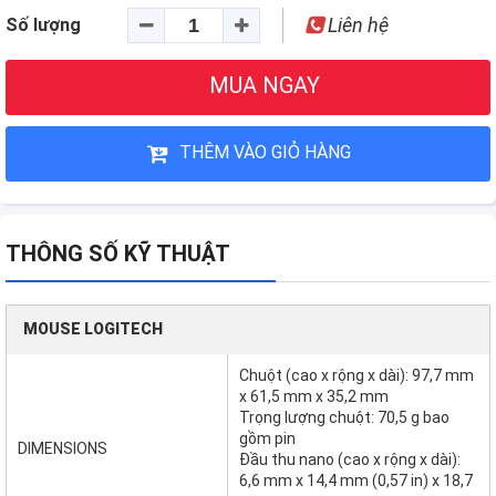
Liên hệ
Số lượng
MUA NGAY
THÊM VÀO GIỎ HÀNG
THÔNG SỐ KỸ THUẬT
MOUSE LOGITECH
Chuột (cao x rộng x dài): 97,7 mm
x 61,5 mm x 35,2 mm
Trọng lượng chuột: 70,5 g bao
gồm pin
DIMENSIONS
Đầu thu nano (cao x rộng x dài):
6,6 mm x 14,4 mm (0,57 in) x 18,7