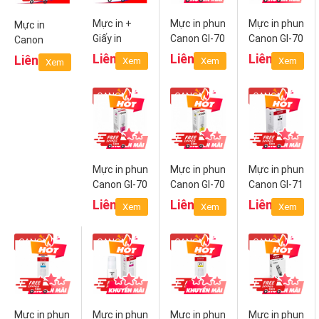
Mực in +
Mực in phun
Mực in phun
Mực in
Giấy in
Canon GI-70
Canon GI-70
Canon
KP108 IN
PGBK
C (Cyan)
Cartridge
Liên hệ
Liên hệ
Liên hệ
Liên hệ
Xem
Xem
Xem
Xem
(Black)
052
CANON
CANON
CANON
Mực in phun
Mực in phun
Mực in phun
Canon GI-70
Canon GI-70
Canon GI-71
M
Y (Yellow)
PGBK
Liên hệ
Liên hệ
Liên hệ
Xem
Xem
Xem
(Magenta)
(Pigment
Black)
CANON
CANON
CANON
CANON
Mực in phun
Mực in phun
Mực in phun
Mực in phun