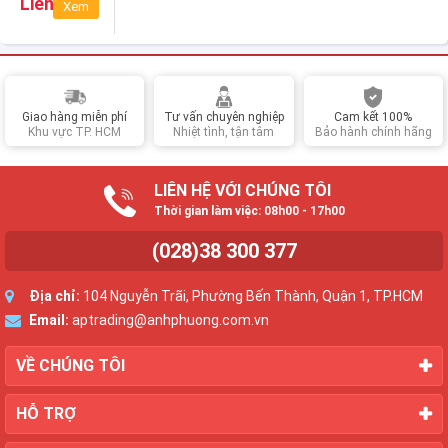
Liên hệ
Xem
(Black)
Giao hàng miễn phí
Tư vấn chuyên nghiệp
Cam kết 100%
Khu vực TP. HCM
Nhiệt tình, tận tâm
Bảo hành chính hãng
LIÊN HỆ VỚI CHÚNG TÔI
Thời gian làm việc: 08h00 - 17h00
(028)38 300 377
Địa chỉ:
104 Nguyễn Trãi, Phường Bến Thành, Quận 1, TP.HCM
Email:
aptrading@anhphuong.com.vn
VỀ CHÚNG TÔI
HỖ TRỢ