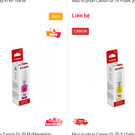
ấy in KP108 IN
Mực in phun Canon GI-70 PGBK (B
Liên hệ
Xem
CANON
n Canon GI-70 M (Magenta)
Mực in phun Canon GI-70 Y (Yell