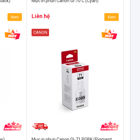
lack)
Mực in phun Canon GI-70 C (Cyan)
Liên hệ
Xem
Xem
CANON
ow)
Mực in phun Canon GI-71 PGBK (Pigment