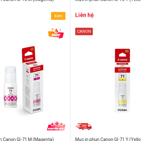
Liên hệ
Xem
CANON
n Canon GI-71 M (Magenta)
Mực in phun Canon GI-71 Y (Yell