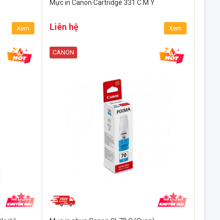
Mực in Canon Cartridge 331 C M Y
Liên hệ
Xem
Xem
CANON