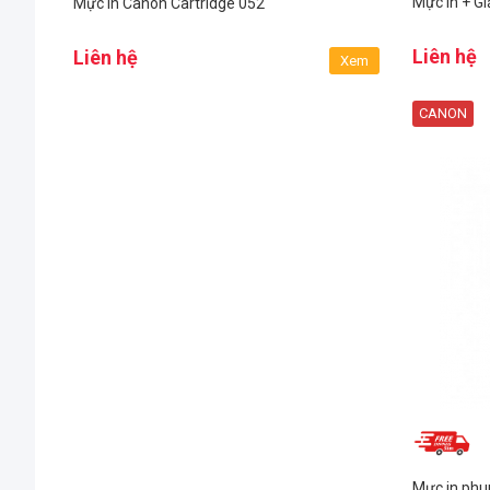
Mực in + Gi
Mực in Canon Cartridge 052
Liên hệ
Liên hệ
Xem
CANON
Mực in phu