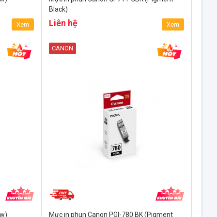
Black)
Liên hệ
Xem
Xem
CANON
ow)
Mực in phun Canon PGI-780 BK (Pigment