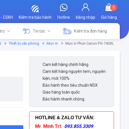
0
 - CSKH
Kiểm tra bảo hành
Hotline
Đăng nhập
Giỏ hàng
trợ
Tin tức
Kiểm tra đơn hàng
ủ
Thiết bị văn phòng
Mực in
Mực in Phun Canon PG-740XL
Cam kết hàng chính hãng
Cam kết hàng nguyên tem, nguyên
kiện, mới 100%
Bảo hành theo tiêu chuẩn NSX
Giao hàng toàn quốc
Bảo hành nhanh chóng
HOTLINE & ZALO TƯ VẤN
:
Mr. Minh Trí:
093.855.3309