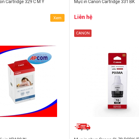
on Cartridge 329 C M Y
Mực in Canon Cartridge 331 BK
Liên hệ
Xem
CANON