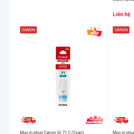
Liên hệ
CANON
CANON
Mực in phun Canon GI-71 C (Cyan)
Mực in phu