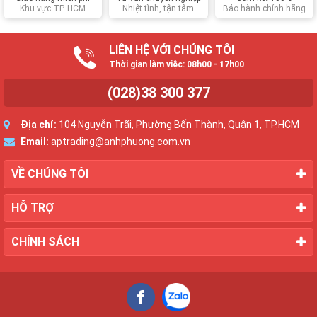
Khu vực TP. HCM
Nhiệt tình, tận tâm
Bảo hành chính hãng
LIÊN HỆ VỚI CHÚNG TÔI
Thời gian làm việc: 08h00 - 17h00
(028)38 300 377
Địa chỉ:
104 Nguyễn Trãi, Phường Bến Thành, Quận 1, TP.HCM
Email:
aptrading@anhphuong.com.vn
VỀ CHÚNG TÔI
HỖ TRỢ
CHÍNH SÁCH