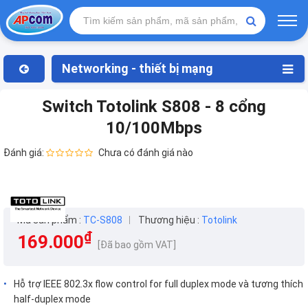
Networking - thiết bị mạng
Switch Totolink S808 - 8 cổng
10/100Mbps
Đánh giá:
Chưa có đánh giá nào
Mã sản phẩm :
TC-S808
Thương hiệu :
Totolink
₫
169.000
[Đã bao gồm VAT]
Hỗ trợ IEEE 802.3x flow control for full duplex mode và tương thích
half-duplex mode