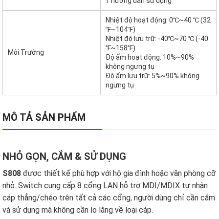
1 hướng dẫn sử dụng
Nhiệt độ hoạt động: 0℃~40 ℃ (32
℉~104℉)
Nhiệt độ lưu trữ: -40℃~70 ℃ (-40
℉~158℉)
Môi Trường
Độ ẩm hoạt động: 10%~90%
không ngưng tụ
Độ ẩm lưu trữ: 5%~90% không
ngưng tụ
MÔ TẢ SẢN PHẨM
NHỎ GỌN, CẮM & SỬ DỤNG
S808
được thiết kế phù hợp với hộ gia đình hoặc văn phòng cỡ
nhỏ. Switch cung cấp 8 cổng LAN hỗ trợ MDI/MDIX tự nhận
cáp thẳng/chéo trên tất cả các cổng, người dùng chỉ cần cắm
và sử dụng mà không cần lo lắng về loại cáp.