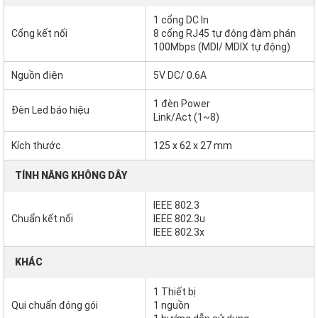
1 cổng DC In
Cổng kết nối
8 cổng RJ45 tự động đàm phán
100Mbps (MDI/ MDIX tự động)
Nguồn điện
5V DC/ 0.6A
1 đèn Power
Đèn Led báo hiệu
Link/Act (1~8)
Kích thước
125 x 62 x 27 mm
TÍNH NĂNG KHÔNG DÂY
IEEE 802.3
Chuẩn kết nối
IEEE 802.3u
IEEE 802.3x
KHÁC
1 Thiết bị
Qui chuẩn đóng gói
1 nguồn