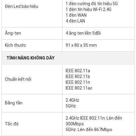
1 đèn cường độ tín hiệu 5G
Đèn Led báo hiệu
1 đèn tín hiệu Wi-Fi 2.4G
1 đèn WAN
4 đèn LAN
Ăng-ten
4 ăng ten liền 5dBi
Kích thước
91 x 80 x 35 mm
TÍNH NĂNG KHÔNG DÂY
IEEE 802.11a
IEEE 802.11b
Chuẩn kết nối
IEEE 802.11n
IEEE 802.11ac
2.4GHz
Băng tần
5GHz
2.4GHz IEEE 802.11n: Lên đến
Tốc độ
300Mbps
5GHz: Lên đến 867Mbps