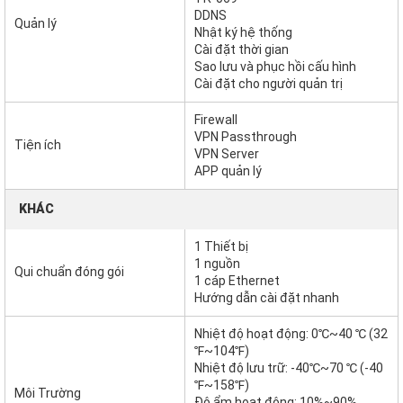
DDNS
Quản lý
Nhật ký hệ thống
Cài đặt thời gian
Sao lưu và phục hồi cấu hình
Cài đặt cho người quản trị
Firewall
VPN Passthrough
Tiện ích
VPN Server
APP quản lý
KHÁC
1 Thiết bị
1 nguồn
Qui chuẩn đóng gói
1 cáp Ethernet
Hướng dẫn cài đặt nhanh
Nhiệt độ hoạt động: 0℃~40 ℃ (32
℉~104℉)
Nhiệt độ lưu trữ: -40℃~70 ℃ (-40
℉~158℉)
Môi Trường
Độ ẩm hoạt động: 10%~90%