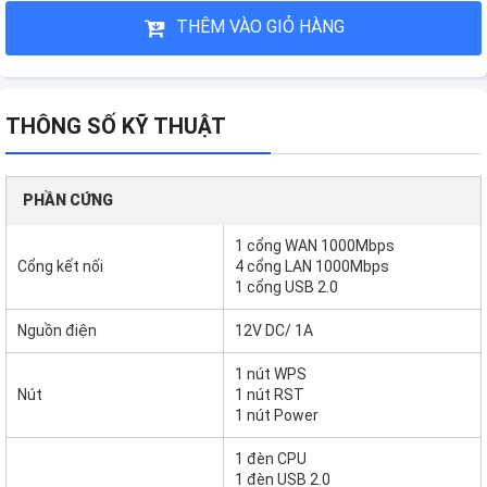
THÊM VÀO GIỎ HÀNG
THÔNG SỐ KỸ THUẬT
PHẦN CỨNG
1 cổng WAN 1000Mbps
Cổng kết nối
4 cổng LAN 1000Mbps
1 cổng USB 2.0
Nguồn điện
12V DC/ 1A
1 nút WPS
Nút
1 nút RST
1 nút Power
1 đèn CPU
1 đèn USB 2.0