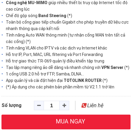
Công nghệ MU-MIMO
giúp nhiều thiết bị truy cập Internet tốc độ
cao cùng lúc
Chế độ gộp sóng
Band Steering
(*)
Toàn bộ cổng giao tiếp chuẩn Gigabit cho phép truyền dữ liệu cực
nhanh thông qua cáp kết nối
Tính năng Auto WAN thông minh (tự nhận cổng WAN trên tất cả
các cổng) (*)
Tính năng VLAN cho IPTV và các dịch vụ Internet khác
Hỗ trợ IP, Port, MAC, URL filtering và Port Forwarding
Hỗ trợ giao thức TR-069 quản lý điều khiển tập trung
Tạo lập mạng riêng ảo dễ dàng và nhanh chóng với
VPN Server
(*)
1 cổng USB 2.0 hỗ trợ FTP, Samba, DLNA…
App quản lý và cài đặt hiện đại
TOTOLINK ROUTER
(*)
(*) Áp dụng cho các phiên bản phần mềm từ V2.1.1 trở lên
Liên hệ
Số lượng
MUA NGAY