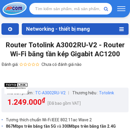
Networking - thiết bị mạng
Router Totolink A3002RU-V2 - Router
Wi-Fi băng tần kép Gigabit AC1200
Đánh giá:
Chưa có đánh giá nào
Mã sản phẩm :
TC-A3002RU-V2
Thương hiệu :
Totolink
₫
1.249.000
[Đã bao gồm VAT]
Tương thích chuẩn Wi-Fi IEEE 802.11ac Wave 2
867Mbps trên băng tần 5G
và
300Mbps trên băng tần 2.4G