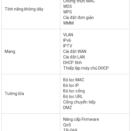
Chứng thực MAC
WDS
Tính năng không dây
WPS
Cài đặt đơn giản
WMM
VLAN
IPv6
IPTV
Mạng
Cài đặt WAN
Cài đặt LAN
DHCP tĩnh
Thiếp lập máy chủ DHCP
Bộ lọc MAC
Bộ lọc IP
Bộ lọc cổng
Tường lửa
Bộ lọc URL
Cổng chuyển tiếp
DMZ
Nâng cấp Firmware
QoS
TR-069