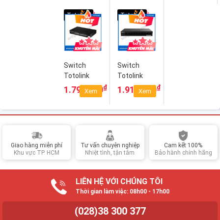
Gigabit
10/100Mbps
Gigabit
Gigabit
Totolink
Totolink
Switch
Switch
Totolink
Totolink
SG24D - 24
SW1008P -
₫
₫
1.799.000
1.915.000
Xem
Xem
cổng tốc độ
8-Ports
Gigabit
10/100Mbps
PoE
Giao hàng miễn phí
Tư vấn chuyên nghiệp
Cam kết 100%
Khu vực TP. HCM
Nhiệt tình, tận tâm
Bảo hành chính hãng
LIÊN HỆ VỚI CHÚNG TÔI
Thời gian làm việc: 08h00 - 17h00
(028)38 300 377