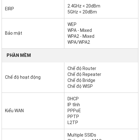
2.4GHz < 20dBm
EIRP
5GHz < 20dBm
WEP
WPA - Mixed
Bảo mật
WPA2 - Mixed
WPA/WPA2
PHẦN MỀM
Chế độ Router
Chế độ Repeater
Chế độ hoạt động
Chế độ Bridge
Chế độ WISP
DHCP
IP tĩnh
Kiểu WAN
PPPoE
PPTP
L2TP
Multiple SSIDs