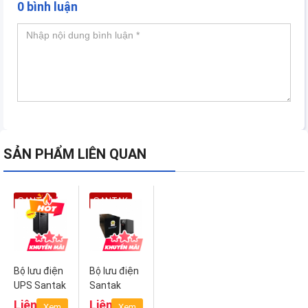
0 bình luận
SẢN PHẨM LIÊN QUAN
SANTAK
SANTAK
Bộ lưu điện
Bộ lưu điện
UPS Santak
Santak
C10K LCD
C6KS-LCD
Liên hệ
Liên hệ
Xem
Xem