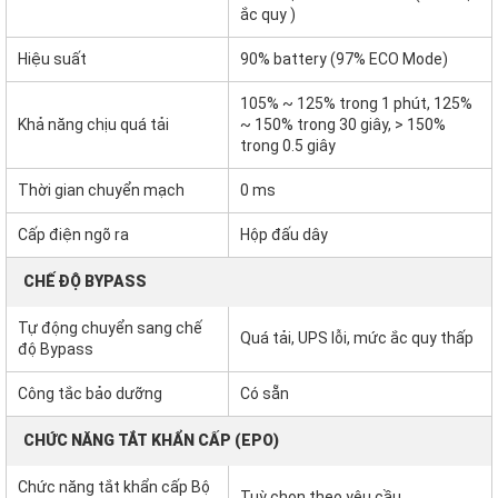
ắc quy )
Hiệu suất
90% battery (97% ECO Mode)
105% ~ 125% trong 1 phút, 125%
Khả năng chịu quá tải
~ 150% trong 30 giây, > 150%
trong 0.5 giây
Thời gian chuyển mạch
0 ms
Cấp điện ngõ ra
Hộp đấu dây
CHẾ ĐỘ BYPASS
Tự động chuyển sang chế
Quá tải, UPS lỗi, mức ắc quy thấp
độ Bypass
Công tắc bảo dưỡng
Có sẵn
CHỨC NĂNG TẮT KHẨN CẤP (EPO)
Chức năng tắt khẩn cấp Bộ
Tuỳ chọn theo yêu cầu