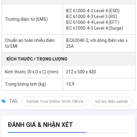
IEC 61000-4-2 Level 4 (ESD)
IEC 61000-4-3 Level 3 (RS)
Trường điện từ (EMS)
IEC 61000-4-4 Level 4 (EFT)
IEC 61000-4-5 Level 4 (Surge)
Chuẩn an toàn nhiễu điện
IEC62040-2, với dòng điện vào ≥
từ EMI
25A
KÍCH THƯỚC / TRỌNG LƯỢNG
Kích thước (R x D x C) (mm)
212 x 500 x 420
Trọng lượng tịnh (kg)
15,9
TAG:
Santak True Online 1KVA-10KVA
bộ lưu điện santak
ĐÁNH GIÁ & NHẬN XÉT