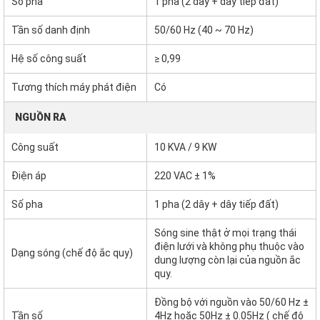
Số pha
1 pha (2 dây + dây tiếp đất)
Tần số danh định
50/60 Hz (40 ~ 70 Hz)
Hệ số công suất
≥ 0,99
Tương thích máy phát điện
Có
NGUỒN RA
Công suất
10 KVA / 9 KW
Điện áp
220 VAC ± 1%
Số pha
1 pha (2 dây + dây tiếp đất)
Sóng sine thật ở mọi trạng thái
điện lưới và không phụ thuộc vào
Dạng sóng (chế độ ắc quy)
dung lượng còn lại của nguồn ắc
quy.
Đồng bộ với nguồn vào 50/60 Hz ±
Tần số
4Hz hoặc 50Hz ± 0.05Hz ( chế độ