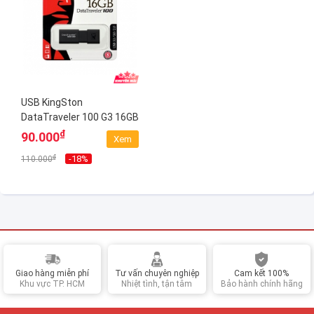
USB KingSton
DataTraveler 100 G3 16GB
(DT100G3/16GB)
₫
90.000
Xem
₫
-18%
110.000
Giao hàng miễn phí
Tư vấn chuyên nghiệp
Cam kết 100%
Khu vực TP. HCM
Nhiệt tình, tận tâm
Bảo hành chính hãng