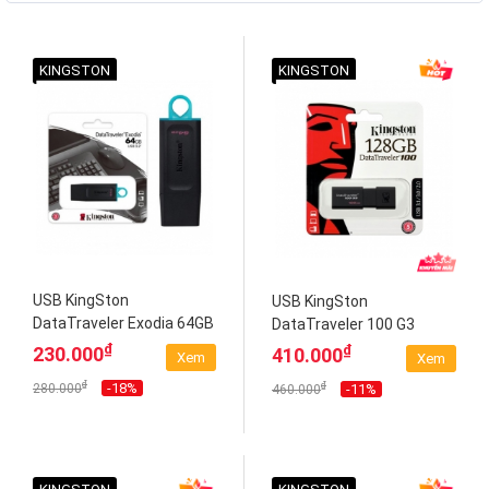
KINGSTON
KINGSTON
USB KingSton
USB KingSton
DataTraveler Exodia 64GB
DataTraveler 100 G3
USB 3.2 (DTX/64GB)
128GB (DT100G3/128GB)
₫
₫
230.000
410.000
Xem
Xem
₫
-18%
₫
280.000
-11%
460.000