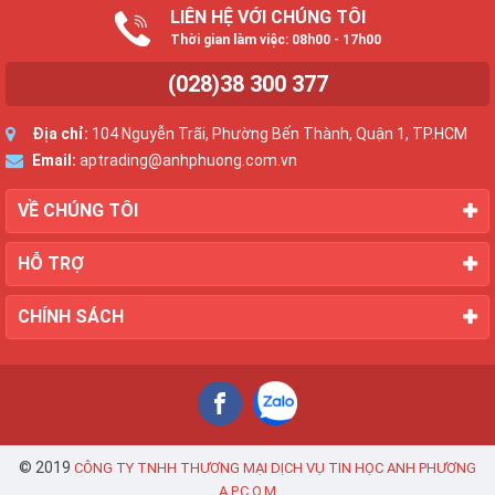
LIÊN HỆ VỚI CHÚNG TÔI
Thời gian làm việc: 08h00 - 17h00
(028)38 300 377
Địa chỉ:
104 Nguyễn Trãi, Phường Bến Thành, Quận 1, TP.HCM
Email:
aptrading@anhphuong.com.vn
VỀ CHÚNG TÔI
HỖ TRỢ
CHÍNH SÁCH
© 2019
CÔNG TY TNHH THƯƠNG MẠI DỊCH VỤ TIN HỌC ANH PHƯƠNG
A.P.C.O.M