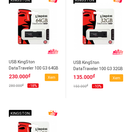
KINGSTON
KINGSTON
USB KingSton
USB KingSton
DataTraveler 100 G3 64GB
DataTraveler 100 G3 32GB
(DT100G3/64GB)
(DT100G3/32GB)
₫
₫
230.000
135.000
Xem
Xem
₫
-18%
₫
280.000
-10%
150.000
KINGSTON