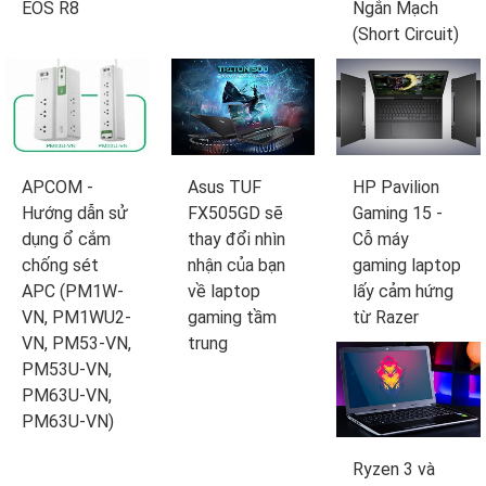
EOS R8
Ngắn Mạch
(Short Circuit)
APCOM -
Asus TUF
HP Pavilion
Hướng dẫn sử
FX505GD sẽ
Gaming 15 -
dụng ổ cắm
thay đổi nhìn
Cỗ máy
chống sét
nhận của bạn
gaming laptop
APC (PM1W-
về laptop
lấy cảm hứng
VN, PM1WU2-
gaming tầm
từ Razer
VN, PM53-VN,
trung
PM53U-VN,
PM63U-VN,
PM63U-VN)
Ryzen 3 và