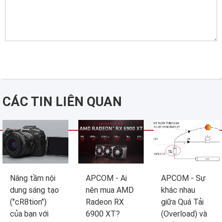
CÁC TIN LIÊN QUAN
Nâng tầm nội
APCOM - Ai
APCOM - Sự
dung sáng tạo
nên mua AMD
khác nhau
("cR8tion")
Radeon RX
giữa Quá Tải
của bạn với
6900 XT?
(Overload) và