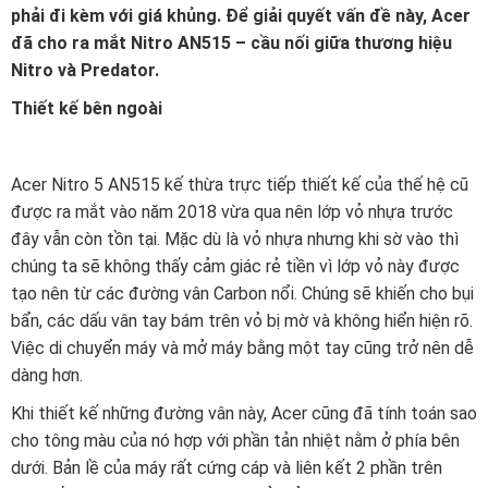
phải đi kèm với giá khủng. Để giải quyết vấn đề này, Acer
đã cho ra mắt Nitro AN515 – cầu nối giữa thương hiệu
Nitro và Predator.
Thiết kế bên ngoài
Acer Nitro 5 AN515 kế thừa trực tiếp thiết kế của thế hệ cũ
được ra mắt vào năm 2018 vừa qua nên lớp vỏ nhựa trước
đây vẫn còn tồn tại. Mặc dù là vỏ nhựa nhưng khi sờ vào thì
chúng ta sẽ không thấy cảm giác rẻ tiền vì lớp vỏ này được
tạo nên từ các đường vân Carbon nổi. Chúng sẽ khiến cho bụi
bẩn, các dấu vân tay bám trên vỏ bị mờ và không hiển hiện rõ.
Việc di chuyển máy và mở máy bằng một tay cũng trở nên dễ
dàng hơn.
Khi thiết kế những đường vân này, Acer cũng đã tính toán sao
cho tông màu của nó hợp với phần tản nhiệt nằm ở phía bên
dưới. Bản lề của máy rất cứng cáp và liên kết 2 phần trên