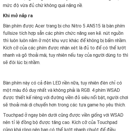
mức độ vừa đủ chứ không quá nặng nề.
Khi mở nắp ra
Bàn phím được Acer trang bị cho Nitro 5 AN515 là bàn phím
fullsize tích hợp sẵn các phím chức năng xen kẽ. nút nguồn
thì luôn luôn nằm ở một khu vực khác để không bị bấm nhầm.
Kích cỡ của các phím được nhận xét là đủ to để có thể lướt
nhanh và gõ thoải mái, tuy nhiên nếu tay của người dùng to thì
sẽ đôi lúc bị nhầm.
Bàn phím này có cả đèn LED nền nữa, tuy nhiên đèn chỉ có
một màu đỏ duy nhất và không phải là RGB. 4 phím WSAD
được thiết kế riêng với đường viền đỏ siêu nổi bật, người chơi
sẽ thoải mái di chuyển hơn trong các tựa game họ yêu thích.
Touchpad ở ngay bên dưới cũng được viền giống với WSAD
nên tỉ lệ đồng bộ được tăng cao. Kích cỡ của Touchpad
cũng khá rộng nên bạn có thể lướt nhanh chuột để điều