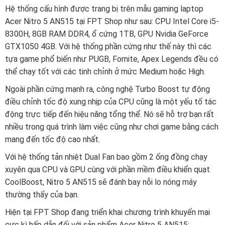
Hệ thống cấu hình được trang bị trên mẫu gaming laptop
Acer Nitro 5 AN515 tại FPT Shop như sau: CPU Intel Core i5-
8300H, 8GB RAM DDR4, ổ cứng 1TB, GPU Nvidia GeForce
GTX1050 4GB. Với hệ thống phần cứng như thế này thì các
tựa game phổ biến như PUGB, Fornite, Apex Legends đều có
thể chạy tốt với các tinh chỉnh ở mức Medium hoặc High.
Ngoài phần cứng mạnh ra, công nghệ Turbo Boost tự động
điều chỉnh tốc độ xung nhịp của CPU cũng là một yếu tố tác
động trực tiếp đến hiệu năng tổng thể. Nó sẽ hỗ trợ bạn rất
nhiều trong quá trình làm việc cũng như chơi game bằng cách
mang đến tốc độ cao nhất.
Với hệ thống tản nhiệt Dual Fan bao gồm 2 ống đồng chạy
xuyên qua CPU và GPU cùng với phần mềm điều khiển quạt
CoolBoost, Nitro 5 AN515 sẽ đánh bay nỗi lo nóng máy
thường thấy của bạn.
Hiện tại FPT Shop đang triển khai chương trình khuyến mại
cực kì hấp dẫn đối với sản phẩm Acer Nitro 5 AN515: