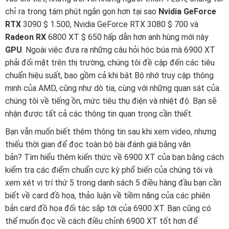
chỉ ra trong tám phút ngắn gọn hơn tại sao
Nvidia GeForce
RTX
3090 $ 1.500, Nvidia GeForce RTX 3080 $ 700 và
Radeon RX
6800 XT $ 650 hấp dẫn hơn anh hùng mới này
GPU
. Ngoài việc đưa ra những câu hỏi hóc búa mà 6900 XT
phải đối mặt trên thị trường, chúng tôi đề cập đến các tiêu
chuẩn hiệu suất, bao gồm cả khi bật Bộ nhớ truy cập thông
minh của AMD, cũng như dò tia, cùng với những quan sát của
chúng tôi về tiếng ồn, mức tiêu thụ điện và nhiệt độ. Bạn sẽ
nhận được tất cả các thông tin quan trọng cần thiết.
Bạn vẫn muốn biết thêm thông tin sau khi xem video, nhưng
thiếu thời gian để đọc toàn bộ bài đánh giá bằng văn
bản? Tìm hiểu thêm kiến ​​thức về 6900 XT của bạn bằng cách
kiểm tra các điểm chuẩn cực kỳ phổ biến của chúng tôi và
xem xét vị trí thứ 5 trong danh sách 5 điều hàng đầu bạn cần
biết về card đồ họa, thảo luận về tiềm năng của các phiên
bản card đồ họa đối tác sắp tới của 6900 XT. Bạn cũng có
thể muốn đọc về cách điều chỉnh 6900 XT tốt hơn để