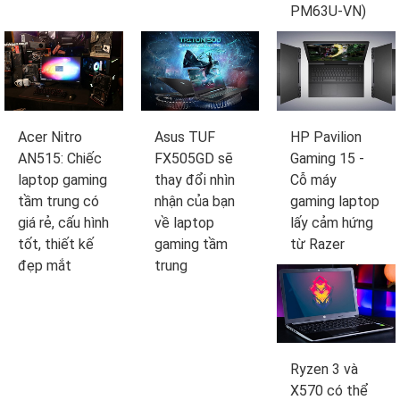
PM63U-VN)
Acer Nitro
Asus TUF
HP Pavilion
AN515: Chiếc
FX505GD sẽ
Gaming 15 -
laptop gaming
thay đổi nhìn
Cỗ máy
tầm trung có
nhận của bạn
gaming laptop
giá rẻ, cấu hình
về laptop
lấy cảm hứng
tốt, thiết kế
gaming tầm
từ Razer
đẹp mắt
trung
Ryzen 3 và
X570 có thể