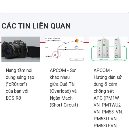
CÁC TIN LIÊN QUAN
Nâng tầm nội
APCOM - Sự
APCOM -
dung sáng tạo
khác nhau
Hướng dẫn sử
("cR8tion")
giữa Quá Tải
dụng ổ cắm
của bạn với
(Overload) và
chống sét
EOS R8
Ngắn Mạch
APC (PM1W-
(Short Circuit)
VN, PM1WU2-
VN, PM53-VN,
PM53U-VN,
PM63U-VN,