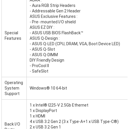
- Aura RGB Strip Headers
- Addressable Gen 2 Header
ASUS Exclusive Features :
- Pre- mounted I/O shield
ASUS EZ DIY :
Special
- ASUS USB BIOS FlashBack™
Features
ASUS Q-Design :
- ASUS Q-LED (CPU, DRAM, VGA, Boot Device LED)
- ASUS Q-Slot
- ASUS Q-DIMM
DIY Friendly Design
- ProCool II
- SafeSlot
Operating
System
Windows® 10 64-bit
Support
1 x Intel® I225-V 2.5Gb Ethernet
1 x DisplayPort
1 x HDMI
4 x USB 3.2 Gen 2 (3 x Type-A+1 x USB Type-C®)
Back I/O
2 x USB 3.2 Gen 1