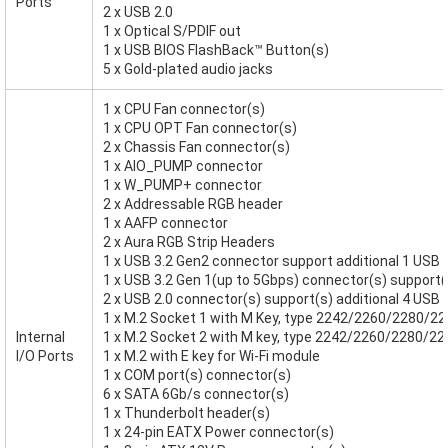
Ports
2 x USB 2.0
1 x Optical S/PDIF out
1 x USB BIOS FlashBack™ Button(s)
5 x Gold-plated audio jacks
1 x CPU Fan connector(s)
1 x CPU OPT Fan connector(s)
2 x Chassis Fan connector(s)
1 x AIO_PUMP connector
1 x W_PUMP+ connector
2 x Addressable RGB header
1 x AAFP connector
2 x Aura RGB Strip Headers
1 x USB 3.2 Gen2 connector support additional 1 USB 
1 x USB 3.2 Gen 1(up to 5Gbps) connector(s) support(s
2 x USB 2.0 connector(s) support(s) additional 4 USB 2
1 x M.2 Socket 1 with M Key, type 2242/2260/2280/2
Internal
1 x M.2 Socket 2 with M key, type 2242/2260/2280/22
I/O Ports
1 x M.2 with E key for Wi-Fi module
1 x COM port(s) connector(s)
6 x SATA 6Gb/s connector(s)
1 x Thunderbolt header(s)
1 x 24-pin EATX Power connector(s)