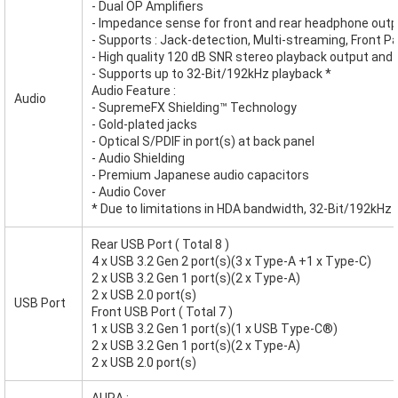
- Dual OP Amplifiers
- Impedance sense for front and rear headphone out
- Supports : Jack-detection, Multi-streaming, Front P
- High quality 120 dB SNR stereo playback output and
- Supports up to 32-Bit/192kHz playback *
Audio Feature :
Audio
- SupremeFX Shielding™ Technology
- Gold-plated jacks
- Optical S/PDIF in port(s) at back panel
- Audio Shielding
- Premium Japanese audio capacitors
- Audio Cover
* Due to limitations in HDA bandwidth, 32-Bit/192kHz 
Rear USB Port ( Total 8 )
4 x USB 3.2 Gen 2 port(s)(3 x Type-A +1 x Type-C)
2 x USB 3.2 Gen 1 port(s)(2 x Type-A)
2 x USB 2.0 port(s)
USB Port
Front USB Port ( Total 7 )
1 x USB 3.2 Gen 1 port(s)(1 x USB Type-C®)
2 x USB 3.2 Gen 1 port(s)(2 x Type-A)
2 x USB 2.0 port(s)
AURA :