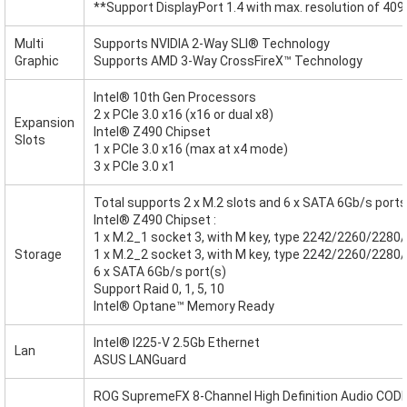
**Support DisplayPort 1.4 with max. resolution of 40
Multi
Supports NVIDIA 2-Way SLI® Technology
Graphic
Supports AMD 3-Way CrossFireX™ Technology
Intel® 10th Gen Processors
2 x PCIe 3.0 x16 (x16 or dual x8)
Expansion
Intel® Z490 Chipset
Slots
1 x PCIe 3.0 x16 (max at x4 mode)
3 x PCIe 3.0 x1
Total supports 2 x M.2 slots and 6 x SATA 6Gb/s ports
Intel® Z490 Chipset :
1 x M.2_1 socket 3, with M key, type 2242/2260/2280
Storage
1 x M.2_2 socket 3, with M key, type 2242/2260/2280/
6 x SATA 6Gb/s port(s)
Support Raid 0, 1, 5, 10
Intel® Optane™ Memory Ready
Intel® I225-V 2.5Gb Ethernet
Lan
ASUS LANGuard
ROG SupremeFX 8-Channel High Definition Audio CO