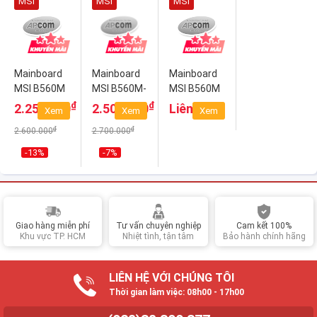
MSI
MSI
MSI
Mainboard
Mainboard
Mainboard
MSI B560M
MSI B560M-
MSI B560M
PRO-E
A PRO
PRO-VDH
₫
₫
2.250.000
2.500.000
Liên hệ
Xem
Xem
Xem
₫
₫
2.600.000
2.700.000
-13%
-7%
Giao hàng miễn phí
Tư vấn chuyên nghiệp
Cam kết 100%
Khu vực TP. HCM
Nhiệt tình, tận tâm
Bảo hành chính hãng
LIÊN HỆ VỚI CHÚNG TÔI
Thời gian làm việc: 08h00 - 17h00