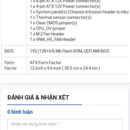
1 x 8-pin ATX 12V Power connector(s)
1 x 4-pin ATX 12V Power connector(s)
1 x System panel(s) (Chassis intrusion header is inbuil
1 x Thermal sensor connector(s)
1 x Clear CMOS jumper(s)
1 x CPU_OV jumper
1 x M.2 Fan Header
1 x VRM_HS_FAN Header
BIOS
192 (128+64) Mb Flash ROM, UEFI AMI BIOS
Form
ATX Form Factor
Factor
12 inch x 9.6 inch ( 30.5 cm x 24.4 cm )
ĐÁNH GIÁ & NHẬN XÉT
0 bình luận