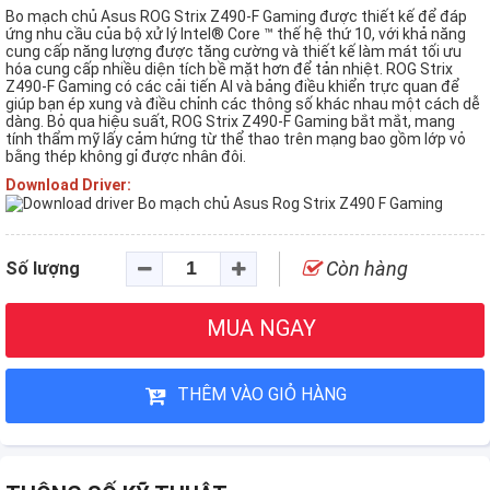
Bo mạch chủ Asus ROG Strix Z490-F Gaming được thiết kế để đáp
ứng nhu cầu của bộ xử lý Intel® Core ™ thế hệ thứ 10, với khả năng
cung cấp năng lượng được tăng cường và thiết kế làm mát tối ưu
hóa cung cấp nhiều diện tích bề mặt hơn để tản nhiệt. ROG Strix
Z490-F Gaming có các cải tiến AI và bảng điều khiển trực quan để
giúp bạn ép xung và điều chỉnh các thông số khác nhau một cách dễ
dàng. Bỏ qua hiệu suất, ROG Strix Z490-F Gaming bắt mắt, mang
tính thẩm mỹ lấy cảm hứng từ thể thao trên mạng bao gồm lớp vỏ
bằng thép không gỉ được nhân đôi.
Download Driver:
Còn hàng
Số lượng
MUA NGAY
THÊM VÀO GIỎ HÀNG