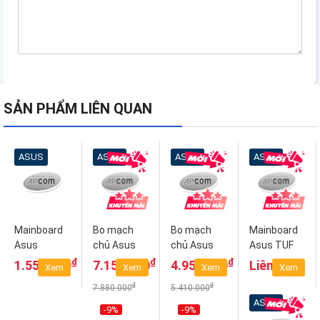
SẢN PHẨM LIÊN QUAN
ASUS
ASUS
ASUS
ASUS
Mainboard
Bo mạch
Bo mạch
Mainboard
Asus
chủ Asus
chủ Asus
Asus TUF
H110M-D
Rog Strix
TUF Gaming
GAMING
₫
₫
₫
1.550.000
7.150.000
4.950.000
Liên hệ
Xem
Xem
Xem
Xem
Z490 E
Z490 Plus
B460-PLUS
₫
₫
7.880.000
5.410.000
Gaming
ASUS
-9%
-9%