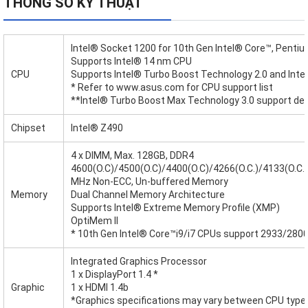
THÔNG SỐ KỸ THUẬT
Intel® Socket 1200 for 10th Gen Intel® Core™, Pent
Supports Intel® 14 nm CPU
CPU
Supports Intel® Turbo Boost Technology 2.0 and Int
* Refer to www.asus.com for CPU support list
**Intel® Turbo Boost Max Technology 3.0 support de
Chipset
Intel® Z490
4 x DIMM, Max. 128GB, DDR4
4600(O.C)/4500(O.C)/4400(O.C)/4266(O.C.)/4133(O.C.)
MHz Non-ECC, Un-buffered Memory
Memory
Dual Channel Memory Architecture
Supports Intel® Extreme Memory Profile (XMP)
OptiMem II
* 10th Gen Intel® Core™i9/i7 CPUs support 2933/2800
Integrated Graphics Processor
1 x DisplayPort 1.4 *
Graphic
1 x HDMI 1.4b
*Graphics specifications may vary between CPU type