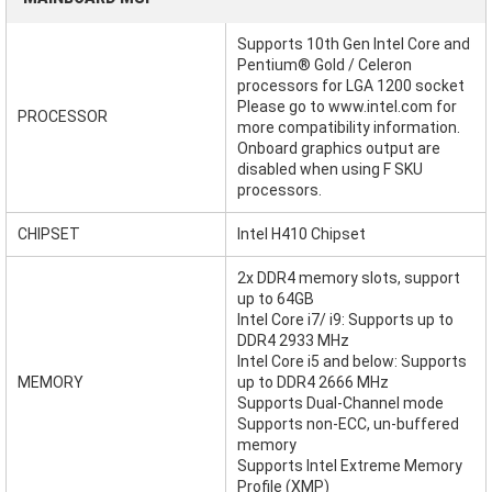
Supports 10th Gen Intel Core and
Pentium® Gold / Celeron
processors for LGA 1200 socket
Please go to www.intel.com for
PROCESSOR
more compatibility information.
Onboard graphics output are
disabled when using F SKU
processors.
CHIPSET
Intel H410 Chipset
2x DDR4 memory slots, support
up to 64GB
Intel Core i7/ i9: Supports up to
DDR4 2933 MHz
Intel Core i5 and below: Supports
MEMORY
up to DDR4 2666 MHz
Supports Dual-Channel mode
Supports non-ECC, un-buffered
memory
Supports Intel Extreme Memory
Profile (XMP)