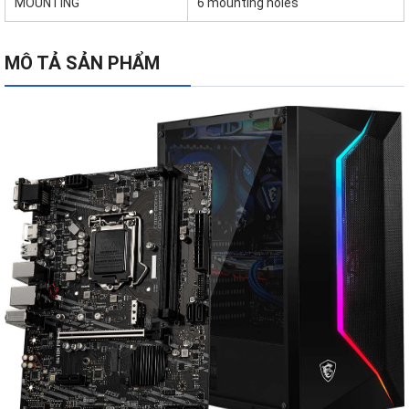
MOUNTING
6 mounting holes
MÔ TẢ SẢN PHẨM