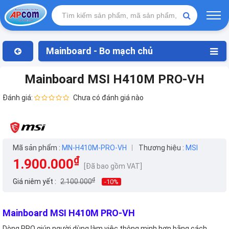
Mainboard - Bo mạch chủ
Mainboard MSI H410M PRO-VH
Đánh giá:
Chưa có đánh giá nào
Mã sản phẩm :
MN-H410M-PRO-VH
Thương hiệu :
MSI
₫
1.900.000
[Đã bao gồm VAT]
₫
Giá niêm yết :
2.100.000
-10%
Mainboard MSI H410M PRO-VH
Dòng PRO giúp người dùng làm việc thông minh hơn bằng cách