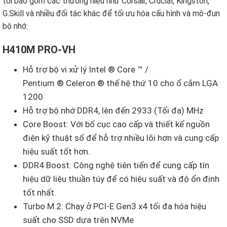
tôi bao gồm các thương hiệu như Corsair, Crucial, Kingston,
G.Skill và nhiều đối tác khác để tối ưu hóa cấu hình và mô-đun
bộ nhớ.
H410M PRO-VH
Hỗ trợ bộ vi xử lý Intel ® Core ™ /
Pentium ® Celeron ® thế hệ thứ 10 cho ổ cắm LGA
1200
Hỗ trợ bộ nhớ DDR4, lên đến 2933 (Tối đa) MHz
Core Boost: Với bố cục cao cấp và thiết kế nguồn
điện kỹ thuật số để hỗ trợ nhiều lõi hơn và cung cấp
hiệu suất tốt hơn.
DDR4 Boost: Công nghệ tiên tiến để cung cấp tín
hiệu dữ liệu thuần túy để có hiệu suất và độ ổn định
tốt nhất.
Turbo M.2: Chạy ở PCI-E Gen3 x4 tối đa hóa hiệu
suất cho SSD dựa trên NVMe