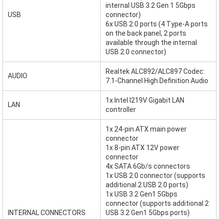
internal USB 3.2 Gen 1 5Gbps
USB
connector)
6x USB 2.0 ports (4 Type-A ports
on the back panel, 2 ports
available through the internal
USB 2.0 connector)
Realtek ALC892/ALC897 Codec:
AUDIO
7.1-Channel High Definition Audio
1x Intel I219V Gigabit LAN
LAN
controller
1x 24-pin ATX main power
connector
1x 8-pin ATX 12V power
connector
4x SATA 6Gb/s connectors
1x USB 2.0 connector (supports
additional 2 USB 2.0 ports)
1x USB 3.2 Gen1 5Gbps
connector (supports additional 2
INTERNAL CONNECTORS
USB 3.2 Gen1 5Gbps ports)