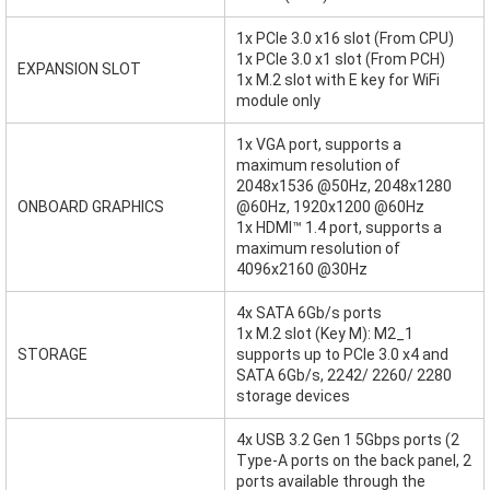
1x PCIe 3.0 x16 slot (From CPU)
1x PCIe 3.0 x1 slot (From PCH)
EXPANSION SLOT
1x M.2 slot with E key for WiFi
module only
1x VGA port, supports a
maximum resolution of
2048x1536 @50Hz, 2048x1280
ONBOARD GRAPHICS
@60Hz, 1920x1200 @60Hz
1x HDMI™ 1.4 port, supports a
maximum resolution of
4096x2160 @30Hz
4x SATA 6Gb/s ports
1x M.2 slot (Key M): M2_1
STORAGE
supports up to PCIe 3.0 x4 and
SATA 6Gb/s, 2242/ 2260/ 2280
storage devices
4x USB 3.2 Gen 1 5Gbps ports (2
Type-A ports on the back panel, 2
ports available through the