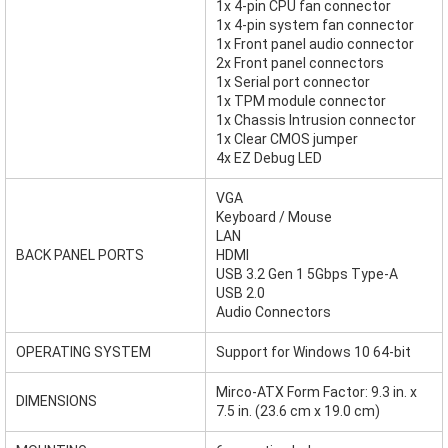
1x 4-pin CPU fan connector
1x 4-pin system fan connector
1x Front panel audio connector
2x Front panel connectors
1x Serial port connector
1x TPM module connector
1x Chassis Intrusion connector
1x Clear CMOS jumper
4x EZ Debug LED
VGA
Keyboard / Mouse
LAN
BACK PANEL PORTS
HDMI
USB 3.2 Gen 1 5Gbps Type-A
USB 2.0
Audio Connectors
OPERATING SYSTEM
Support for Windows 10 64-bit
Mirco-ATX Form Factor: 9.3 in. x
DIMENSIONS
7.5 in. (23.6 cm x 19.0 cm)