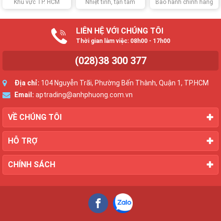
Khu vực TP. HCM
Nhiệt tình, tận tâm
Bảo hành chính hãng
LIÊN HỆ VỚI CHÚNG TÔI
Thời gian làm việc: 08h00 - 17h00
(028)38 300 377
Địa chỉ:
104 Nguyễn Trãi, Phường Bến Thành, Quận 1, TP.HCM
Email:
aptrading@anhphuong.com.vn
VỀ CHÚNG TÔI
HỖ TRỢ
CHÍNH SÁCH