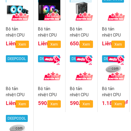
Bộ tản
Bộ tản
Bộ tản
Bộ tản
nhiệt CPU
nhiệt CPU
nhiệt CPU
nhiệt CPU
Deepcool
Deepcool
DeepCool
DeepCool
₫
Liên hệ
Liên hệ
650.000
Liên hệ
Xem
Xem
Xem
Xem
GAMMAXX
Castle
AK400
GAMMAXX
L240 V2
240RGB V2
400 XT
DEEPCOOL
DEEPCOOL
DEEPCOOL
DEEPCOOL
Bộ tản
Bộ tản
Bộ tản
Bộ tản
nhiệt CPU
nhiệt CPU
nhiệt CPU
nhiệt CPU
DeepCool
DeepCool
DeepCool
DeepCool
₫
₫
₫
Liên hệ
590.000
590.000
1.180.000
Xem
Xem
Xem
Xem
Gammaxx
AG400
AG400 LED
Neptwin V3
GT ARGB
ARGB
DEEPCOOL