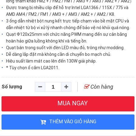
lòng tham khảo FM2 + / FM2 / FM1 / AM3 + / AM3 / AM2 + / AM2）
Được trang bị nhiều clip để hỗ trợ Intel LGA1366 / 115X / 775 và
AMD AM4 / FM2 / FM1 / AM3 + / AM3 / AM2 + / AM2 / K8.
3 ống dẫn nhiệt bột nung kết trực tiếp chạm vào bề mặt CPU và
dẫn nhiệt từ bộ vi xử lý nhanh chóng để bảo vệ nó khỏi quá nóng.
Quạt Ф120x25mm với chức năng PWM mang đến sự cân bằng
hoàn hảo giữa luồng không khí và tiếng ồn.
Quạt bán trong suốt với đèn LED màu đỏ, trông như modding.
Dễ dàng lắp đặt mà không cần di chuyển bo mạch chủ.
Hiệu suất làm mát cao lên đến 130W giải pháp.
* Tùy chọn ổ cắm LGA2011.
Còn hàng
Số lượng
MUA NGAY
THÊM VÀO GIỎ HÀNG