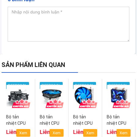
SẢN PHẨM LIÊN QUAN
DEEPCOOL
DEEPCOOL
DEEPCOOL
DEEPCOOL
Bộ tản
Bộ tản
Bộ tản
Bộ tản
nhiệt CPU
nhiệt CPU
nhiệt CPU
nhiệt CPU
Deepcool
Deepcool
Deepcool
Deepcool
Liên hệ
Liên hệ
Liên hệ
Liên hệ
Xem
Xem
Xem
Xem
CK-11509
GAMMA
GAMMAXX
GAMMAXX