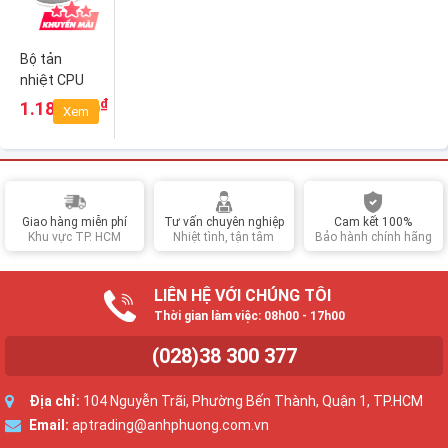
Bộ tản
nhiệt CPU
DeepCool
₫
1.180.000
Xem
AG620
ARGB
Giao hàng miễn phí
Tư vấn chuyên nghiệp
Cam kết 100%
Khu vực TP. HCM
Nhiệt tình, tận tâm
Bảo hành chính hãng
LIÊN HỆ VỚI CHÚNG TÔI
Thời gian làm việc: 08h00 - 17h00
(028)38 300 377
Địa chỉ:
104 Nguyễn Trãi, Phường Bến Thành, Quận 1, TP.HCM
Email:
aptrading@anhphuong.com.vn