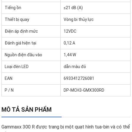
Tiếng ồn
≤21 dB (A)
Thiết bị quay
Vòng bi thủy lực
Điện áp định mức
12VDC
Đánh giá hiện tại
0,12 A
Nguồn điện đầu vào
1,44 W
Loại đèn LED
dẫn màu đỏ
EAN
6933412726081
P / N
DP-MCH3-GMX300RD
MÔ TẢ SẢN PHẨM
Gammaxx 300 R được trang bị một quạt hình tua-bin và có thể