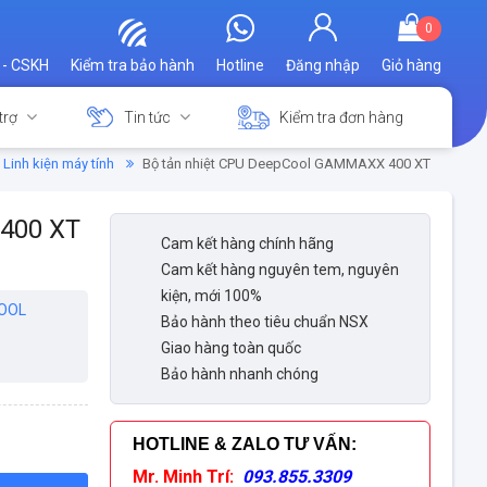
0
 - CSKH
Kiểm tra bảo hành
Hotline
Đăng nhập
Giỏ hàng
trợ
Tin tức
Kiểm tra đơn hàng
Linh kiện máy tính
Bộ tản nhiệt CPU DeepCool GAMMAXX 400 XT
400 XT
Cam kết hàng chính hãng
Cam kết hàng nguyên tem, nguyên
kiện, mới 100%
OOL
Bảo hành theo tiêu chuẩn NSX
Giao hàng toàn quốc
Bảo hành nhanh chóng
HOTLINE & ZALO TƯ VẤN
:
Mr. Minh Trí:
093.855.3309