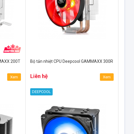
MMAXX 200T
Bộ tản nhiệt CPU Deepcool GAMMAXX 300R
Liên hệ
Xem
Xem
DEEPCOOL