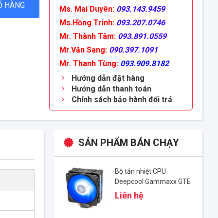
Ỏ HÀNG
Ms. Mai Duyên:
093.143.9459
Ms.Hồng Trinh:
093.207.0746
Mr. Thành Tâm:
093.891.0559
Mr.Văn Sang:
090.397.1091
Mr. Thanh Tùng:
093.909.8182
Hướng dẫn đặt hàng
Hướng dẫn thanh toán
Chính sách bảo hành đổi trả
SẢN PHẨM BÁN CHẠY
Bộ tản nhiệt CPU
Deepcool Gammaxx GTE
V2
Liên hệ