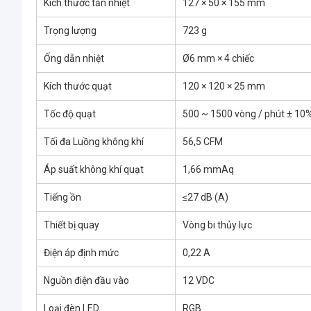
Kích thước tản nhiệt
127 × 50 × 155 mm
Trọng lượng
723 g
Ống dẫn nhiệt
Ø6 mm × 4 chiếc
Kích thước quạt
120 × 120 × 25 mm
Tốc độ quạt
500 ~ 1500 vòng / phút ± 10
Tối đa Luồng không khí
56,5 CFM
Áp suất không khí quạt
1,66 mmAq
Tiếng ồn
≤27 ​​dB (A)
Thiết bị quay
Vòng bi thủy lực
Điện áp định mức
0,22 A
Nguồn điện đầu vào
12 VDC
Loại đèn LED
RGB