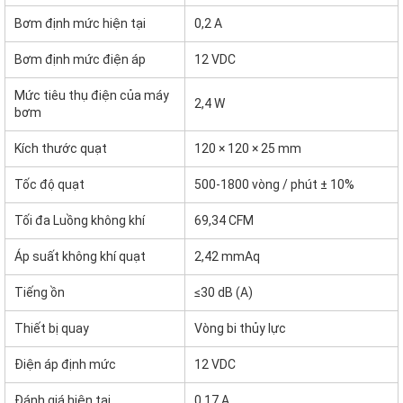
Bơm định mức hiện tại
0,2 A
Bơm định mức điện áp
12 VDC
Mức tiêu thụ điện của máy
2,4 W
bơm
Kích thước quạt
120 × 120 × 25 mm
Tốc độ quạt
500-1800 vòng / phút ± 10%
Tối đa Luồng không khí
69,34 CFM
Áp suất không khí quạt
2,42 mmAq
Tiếng ồn
≤30 dB (A)
Thiết bị quay
Vòng bi thủy lực
Điện áp định mức
12 VDC
Đánh giá hiện tại
0,17 A