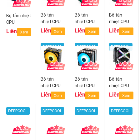
Bộ tản
Bộ tản
Bộ tản
Bộ tản nhiệt
nhiệt CPU
nhiệt CPU
nhiệt CPU
CPU
Deepcool
Deepcool
Deepcool
Deepcool
Liên hệ
Liên hệ
Liên hệ
Liên hệ
Xem
Xem
Xem
Xem
Assasin V3
Lucifer V2
Gammaxx
GAMMAXX
GTE V2
400B
DEEPCOOL
DEEPCOOL
DEEPCOOL
Bộ tản
Bộ tản
Bộ tản
nhiệt CPU
nhiệt CPU
nhiệt CPU
Deepcool
Deepcool
Deepcool
Liên hệ
Liên hệ
Liên hệ
Xem
Xem
Xem
Gammaxx
NEPTWIN
Fryzen
GT TUF
RGB
DEEPCOOL
DEEPCOOL
DEEPCOOL
DEEPCOOL