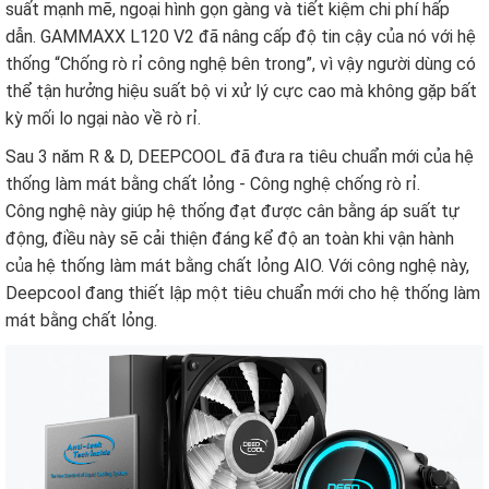
suất mạnh mẽ, ngoại hình gọn gàng và tiết kiệm chi phí hấp
dẫn. GAMMAXX L120 V2 đã nâng cấp độ tin cậy của nó với hệ
thống “Chống rò rỉ công nghệ bên trong”, vì vậy người dùng có
thể tận hưởng hiệu suất bộ vi xử lý cực cao mà không gặp bất
kỳ mối lo ngại nào về rò rỉ.
Sau 3 năm R & D, DEEPCOOL đã đưa ra tiêu chuẩn mới của hệ
thống làm mát bằng chất lỏng - Công nghệ chống rò rỉ.
Công nghệ này giúp hệ thống đạt được cân bằng áp suất tự
động, điều này sẽ cải thiện đáng kể độ an toàn khi vận hành
của hệ thống làm mát bằng chất lỏng AIO. Với công nghệ này,
Deepcool đang thiết lập một tiêu chuẩn mới cho hệ thống làm
mát bằng chất lỏng.