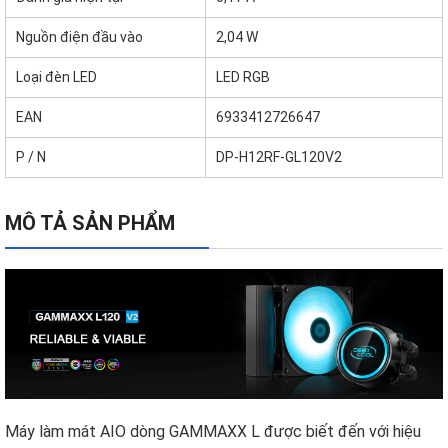
Nguồn điện đầu vào
2,04 W
Loại đèn LED
LED RGB
EAN
6933412726647
P / N
DP-H12RF-GL120V2
MÔ TẢ SẢN PHẨM
Máy làm mát AIO dòng GAMMAXX L được biết đến với hiệu