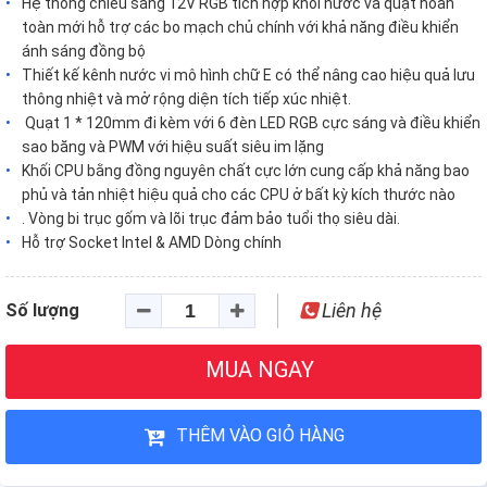
Hệ thống chiếu sáng 12V RGB tích hợp khối nước và quạt hoàn
toàn mới hỗ trợ các bo mạch chủ chính với khả năng điều khiển
ánh sáng đồng bộ
Thiết kế kênh nước vi mô hình chữ E có thể nâng cao hiệu quả lưu
thông nhiệt và mở rộng diện tích tiếp xúc nhiệt.
Quạt 1 * 120mm đi kèm với 6 đèn LED RGB cực sáng và điều khiển
sao băng và PWM với hiệu suất siêu im lặng
Khối CPU bằng đồng nguyên chất cực lớn cung cấp khả năng bao
phủ và tản nhiệt hiệu quả cho các CPU ở bất kỳ kích thước nào
. Vòng bi trục gốm và lõi trục đảm bảo tuổi thọ siêu dài.
Hỗ trợ Socket Intel & AMD Dòng chính
Liên hệ
Số lượng
MUA NGAY
THÊM VÀO GIỎ HÀNG