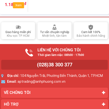
DeepCool
₫
1.180.000
Xem
AG620
ARGB
Giao hàng miễn phí
Tư vấn chuyên nghiệp
Cam kết 100%
Khu vực TP. HCM
Nhiệt tình, tận tâm
Bảo hành chính hãng
LIÊN HỆ VỚI CHÚNG TÔI
Thời gian làm việc: 08h00 - 17h00
(028)38 300 377
Địa chỉ:
104 Nguyễn Trãi, Phường Bến Thành, Quận 1, TP.HCM
Email:
aptrading@anhphuong.com.vn
VỀ CHÚNG TÔI
HỖ TRỢ