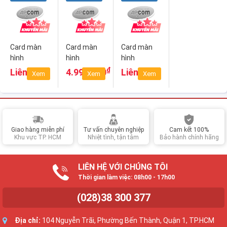
Card màn
Card màn
Card màn
hình
hình
hình
Gigabyte
Gigabyte
Gigabyte
₫
Liên hệ
4.990.000
Liên hệ
Xem
Xem
Xem
GV-
GV-
GV-
N166SOC-
N166SD6-
N166TOC-
6GD
6GD
6GD
Giao hàng miễn phí
Tư vấn chuyên nghiệp
Cam kết 100%
Khu vực TP. HCM
Nhiệt tình, tận tâm
Bảo hành chính hãng
LIÊN HỆ VỚI CHÚNG TÔI
Thời gian làm việc: 08h00 - 17h00
(028)38 300 377
Địa chỉ:
104 Nguyễn Trãi, Phường Bến Thành, Quận 1, TP.HCM