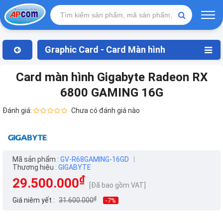
Graphic Card - Card Màn hình
Card màn hình Gigabyte Radeon RX
6800 GAMING 16G
Đánh giá:
Chưa có đánh giá nào
Mã sản phẩm :
GV-R68GAMING-16GD
Thương hiệu :
GIGABYTE
₫
29.500.000
[Đã bao gồm VAT]
₫
Giá niêm yết :
31.600.000
-7%