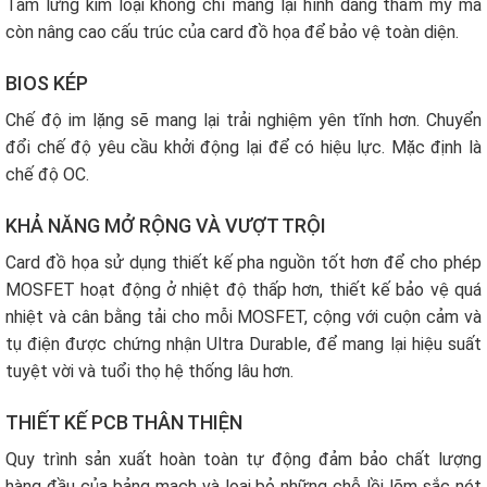
Tấm lưng kim loại không chỉ mang lại hình dáng thẩm mỹ mà
còn nâng cao cấu trúc của card đồ họa để bảo vệ toàn diện.
BIOS KÉP
Chế độ im lặng sẽ mang lại trải nghiệm yên tĩnh hơn. Chuyển
đổi chế độ yêu cầu khởi động lại để có hiệu lực. Mặc định là
chế độ OC.
KHẢ NĂNG MỞ RỘNG VÀ VƯỢT TRỘI
Card đồ họa sử dụng thiết kế pha nguồn tốt hơn để cho phép
MOSFET hoạt động ở nhiệt độ thấp hơn, thiết kế bảo vệ quá
nhiệt và cân bằng tải cho mỗi MOSFET, cộng với cuộn cảm và
tụ điện được chứng nhận Ultra Durable, để mang lại hiệu suất
tuyệt vời và tuổi thọ hệ thống lâu hơn.
THIẾT KẾ PCB THÂN THIỆN
Quy trình sản xuất hoàn toàn tự động đảm bảo chất lượng
hàng đầu của bảng mạch và loại bỏ những chỗ lồi lõm sắc nét