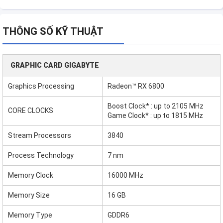
THÔNG SỐ KỸ THUẬT
GRAPHIC CARD GIGABYTE
Graphics Processing
Radeon™ RX 6800
Boost Clock* : up to 2105 MHz
CORE CLOCKS
Game Clock* : up to 1815 MHz
Stream Processors
3840
Process Technology
7 nm
Memory Clock
16000 MHz
Memory Size
16 GB
Memory Type
GDDR6