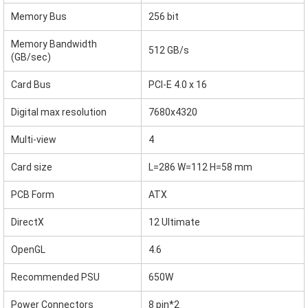
Memory Bus
256 bit
Memory Bandwidth
512 GB/s
(GB/sec)
Card Bus
PCI-E 4.0 x 16
Digital max resolution
7680x4320
Multi-view
4
Card size
L=286 W=112 H=58 mm
PCB Form
ATX
DirectX
12 Ultimate
OpenGL
4.6
Recommended PSU
650W
Power Connectors
8 pin*2