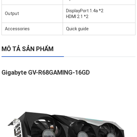
DisplayPort 1.4a *2
Output
HDMI 2.1 *2
Accessories
Quick guide
MÔ TẢ SẢN PHẨM
Gigabyte GV-R68GAMING-16GD