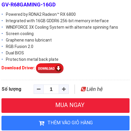
GV-R68GAMING-16GD
Powered by RDNA2 Radeon™ RX 6800
Integrated with 16GB GDDR6 256-bit memory interface
WINDFORCE 3X Cooling System with alternate spinning fans
Screen cooling
Graphene nano lubricant
RGB Fusion 2.0
Dual BIOS
Protection metal back plate
Download Driver:
Liên hệ
Số lượng
MUA NGAY
THÊM VÀO GIỎ HÀNG