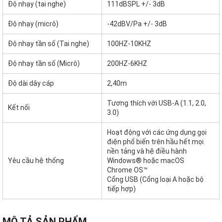
Độ nhạy (tai nghe)
111dBSPL +/- 3dB
Độ nhạy (micrô)
-42dBV/Pa +/- 3dB
Độ nhạy tần số (Tai nghe)
100HZ-10KHZ
Độ nhạy tần số (Micrô)
200HZ-6KHZ
Độ dài dây cáp
2,40m
Tương thích với USB-A (1.1, 2.0,
Kết nối
3.0)
Hoạt động với các ứng dụng gọi
điện phổ biến trên hầu hết mọi
nền tảng và hệ điều hành
Yêu cầu hệ thống
Windows® hoặc macOS
Chrome OS™
Cổng USB (Cổng loại A hoặc bộ
tiếp hợp)
MÔ TẢ SẢN PHẨM